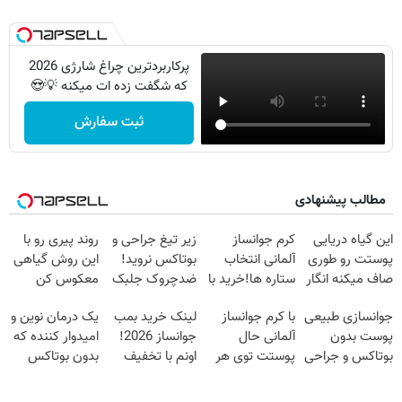
پرکاربردترین چراغ شارژی 2026
که شگفت زده ات میکنه 💡😍
ثبت سفارش
مطالب پیشنهادی
این گیاه دریایی
کرم جوانساز
زیر تیغ جراحی و
روند پیری رو با
پوستت رو طوری
آلمانی انتخاب
بوتاکس نروید!
این روش گیاهی
صاف میکنه انگار
ستاره ها!خرید با
ضدچروک جلبک
معکوس کن
20سال جوون
تخفیف
با40%تخفیف
جوانسازی طبیعی
با کرم جوانساز
لینک خرید بمب
یک درمان نوین و
شدی🔥
پوست بدون
آلمانی حال
جوانساز 2026!
امیدوار کننده که
بوتاکس و جراحی
پوستت توی هر
اونم با تخفیف
بدون بوتاکس
😳! خرید با
فصلی
ویژه
پوست را جوان
تخفیف ویژه
خوبه۴۵٪تخفیف
می کند