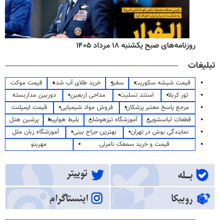
روزنامه‌های صبح یکشنبه ۱۸ مرداد ۱۴۰۵
تبلیغات
قیمت شیشه سکوریت
سفیر
خرید طلای آب شده
قیمت موکت
تور کربلا
استند تسلیت
مداحی اربعین
دوربین مداربسته
مرجع پاسخ معتبر پزشکان
فروش مواد شیمیایی
قیمت ایمپلنت
قطعات لباسشویی
آموزشگاه تیزهوشان
بلیط هواپیما
پرشین هتل
نمایندگی بوش در تهران
بهترین جراح بینی
آموزشگاه زبان ملل
قیمت و خرید سمعک نامرئی
مهرینو