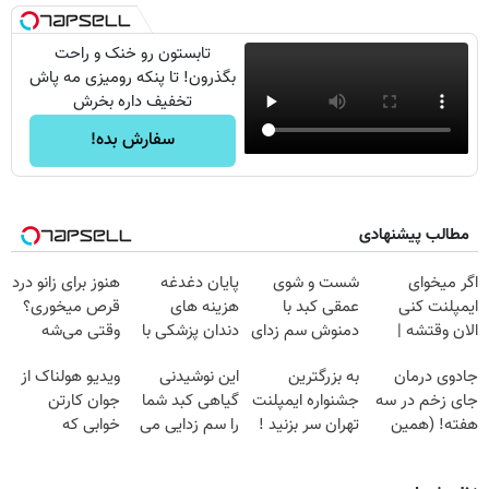
تابستون رو خنک و راحت
بگذرون! تا پنکه رومیزی مه پاش
تخفیف داره بخرش
سفارش بده!
مطالب پیشنهادی
اگر میخوای
شست و شوی
پایان دغدغه
هنوز برای زانو درد
ایمپلنت کنی
عمقی کبد با
هزینه های
قرص میخوری؟
الان وقتشه |
دمنوش سم زدای
دندان پزشکی با
وقتی می‌شه
فقط با ۲۵
گیاهی
پک سفید کننده
بدون عمل
جادوی درمان
به بزرگترین
این نوشیدنی
ویدیو هولناک از
میلیون تومان!!!
خانگی
درمانش کرد؟؟؟؟
جای زخم در سه
جشنواره ایمپلنت
گیاهی کبد شما
جوان کارتن
هفته! (همین
تهران سر بزنید !
را سم زدایی می
خوابی که
حالا رایگان
| فقط ۲۵
کند (با ضمانت
میلیاردر شد.
صحبت کنید)
میلیون !
مرجوعی)
آموزش رایگان