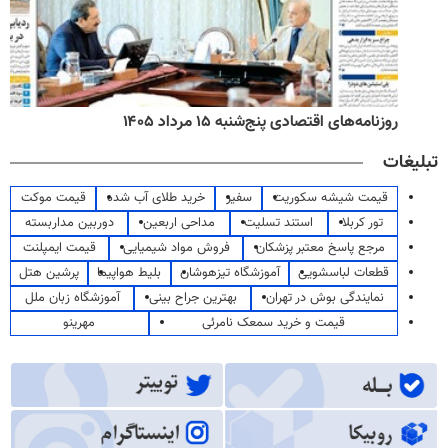
روزنامه‌های اقتصادی پنج‌شنبه ۱۵ مرداد ۱۴۰۵
تبلیغات
قیمت شیشه سکوریت
سفیر
خرید طلای آب شده
قیمت موکت
تور کربلا
استند تسلیت
مداحی اربعین
دوربین مداربسته
مرجع پاسخ معتبر پزشکان
فروش مواد شیمیایی
قیمت ایمپلنت
قطعات لباسشویی
آموزشگاه تیزهوشان
بلیط هواپیما
پرشین هتل
نمایندگی بوش در تهران
بهترین جراح بینی
آموزشگاه زبان ملل
قیمت و خرید سمعک نامرئی
مهرینو