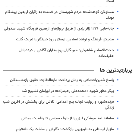
است
مسئولان کوهدشت: مردم شهرستان در خدمت به زائران اربعین پیشگام
بودند
جابه‌جایی ۱۲۲۶ زائر یزدی از طریق پروازهای اربعین فرودگاه شهید صدوقی
مدیرکل فرهنگ و ارشاد اسلامی لرستان روز خبرنگار را تبریک گفت
حجت‌الاسلام شاهرخی: خبرنگاران پرچمداران آگاهی و دیده‌بانان
حقیقت‌اند
پربازدیدترین ها
پاسخ تأمین‌اجتماعی به زمان پرداخت مابه‌التفاوت حقوق بازنشستگان
پیکر مطهر شهید «محمدعلی رحیم‌زاده» در اورامان تشییع شد
«زنده‌شور» و روایت نجات پنج اعدامی؛ تلاش برای بخشش در آخرین شب
زندگی
سامانه ضد موشکی لیزری؛ از بلوف سیاسی تا واقعیت میدانی
مازیار لرستانی به تلویزیون بازگشت؛ نگارش و ساخت یک تله‌فیلم