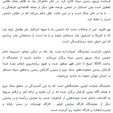
فرمانده نیروی زمینی سپاه تاکید کرد: در حال حاضراگر چه به ظاهر جنگ نظامی
تعطیل است ولی استکبار در تمامی عرصه‌ های دیگر از جمله اقتصادی، فرهنگی و
... با ما در حال جنگ است و در این حالت عقل حکم می‌کند که در مقابل دشمن
اسرار را حفظ کرد.
وی افزود: این از محالات است که دشمنی ما با جبهه استکبار حل وفصل شود چرا
که یا آمریکا و اسراییل باید مسلمان شوند و یا ما دست از مسلمانی مان برداریم
که این خیلی مایه سرشکستگی است.
شایان ذکراست نمایشگاه "صیانت"به مدت یک ماه در سالن مجاور حسینیه امام
خمینی ستاد نیروی زمینی سپاه برگزار می‌باشد . ساعت بازدید از نمایشگاه از
ساعت 30/8 صبح تا اذان ظهر منظور شده و طبق برنامه‌ریزی انجام شده ابتدا
کارکنان رسمی معاونت‌های ستاد نیرو و سپس کارکنان رسمی رده‌های سپاه مستقر
در استان تهران دعوت به بازدید می‌شوند.
نمایشگاه صیانت اولین نمایشگاهی است که به این گستردگی در سطح ستاد نیرو
با هدف آگاه سازی کارکنان برگزار شده که در آن علاوه بر ارائه آمار و ارقام مربوط
به اقدامات انجام شده نمونه‌هایی از کشفیات جدید به نمایش درآمده و در بخشی
دیگر از نمایشگاه کارگاه نمایش فیلم ، کارگاه تهدیدات در بستر رایانه و
اینترنت(هک) و کارگاه تخلیه برپا گردیده است.