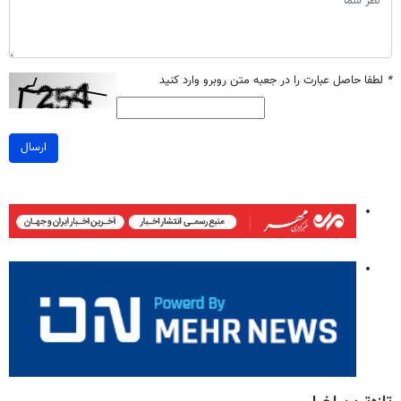
*
لطفا حاصل عبارت را در جعبه متن روبرو وارد کنید
ارسال