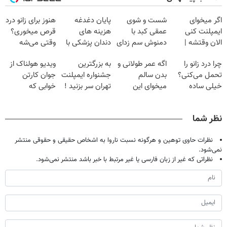
اگر میخوای
شست و شوی
پایان دغدغه
هنوز برای زانو درد
ایمپلنت کنی
عمقی کبد با
هزینه های
قرص میخوری؟
الان وقتشه |
دمنوش سم زدای
دندان پزشکی با
وقتی می‌شه
فقط با ۲۵
گیاهی
پک سفید کننده
بدون عمل
چرا درد زانو را
اگه عمر طولانی و
به بزرگترین
ویدیو هولناک از
میلیون تومان!!!
خانگی
درمانش کرد؟؟؟؟
تحمل می‌کنی؟
بدن سالم
جشنواره ایمپلنت
جوان کارتن
خیلی ساده
میخوای این
تهران سر بزنید !
خوابی که
درمنزل درمانش
نوشیدنی رو با
| فقط ۲۵
میلیاردر شد.
کن
تخفیف بخر
میلیون !
آموزش رایگان
نظر شما
نظرات حاوی توهین و هرگونه نسبت ناروا به اشخاص حقیقی و حقوقی منتشر
نمی‌شود.
نظراتی که غیر از زبان فارسی یا غیر مرتبط با خبر باشد منتشر نمی‌شود.