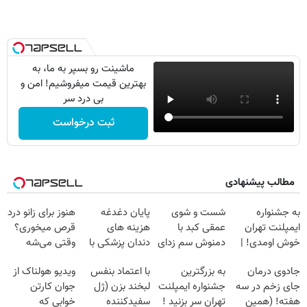
ماشینت رو بسپر به ما، به
بهترین قیمت میفروشیم! امن و
بی درد سر
ثبت درخواست
مطالب پیشنهادی
به جشنواره
شست و شوی
پایان دغدغه
هنوز برای زانو درد
ایمپلنت تهران
عمقی کبد با
هزینه های
قرص میخوری؟
خوش اومدی! |
دمنوش سم زدای
دندان پزشکی با
وقتی می‌شه
فرصت محدوده!
گیاهی
پک سفید کننده
بدون عمل
جادوی درمان
به بزرگترین
با اعتماد بنفس
ویدیو هولناک از
مشاوره رایگان
خانگی
درمانش کرد؟؟؟؟
جای زخم در سه
جشنواره ایمپلنت
لبخند بزن (ژل
جوان کارتن
بگیر!
هفته! (همین
تهران سر بزنید !
سفیدکننده
خوابی که