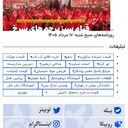
روزنامه‌های صبح شنبه ۱۷ مرداد ۱۴۰۵
تبلیغات
قیمت شیشه سکوریت
سفیر
خرید طلای آب شده
قیمت موکت
تور کربلا
استند تسلیت
مداحی اربعین
دوربین مداربسته
مرجع پاسخ معتبر پزشکان
فروش مواد شیمیایی
قیمت ایمپلنت
قطعات لباسشویی
آموزشگاه تیزهوشان
بلیط هواپیما
پرشین هتل
نمایندگی بوش در تهران
بهترین جراح بینی
آموزشگاه زبان ملل
قیمت و خرید سمعک نامرئی
مهرینو