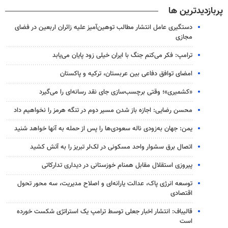
پربازدیدترین ها
دستگیری عامل انتشار مطالب توهین‌آمیز علیه زائران اربعین در فضای
مجازی
ترامپ: فکر می‌کنم جنگ با ایران خیلی زود پایان می‌یابد
امضای توافق دفاعی بین عربستان، ترکیه و پاکستان
«کشمیری»؛ وقتی برچسب‌سازی جای نقد رسانه‌ای را می‌گیرد
محسن رضایی: اجازه باز شدن مسیر دوم در تنگه هرمز را نخواهیم داد
یمن: جهان به‌زودی ناله سعودی‌ها را پس از حمله به آنها خواهد شنید
اتصال برق سشوار واحد مسکونی در لک‌لر تبریز را به آتش کشید
پیروزی استقلال مقابل همنام خوزستانی در دیداری تدارکاتی
توسعه انرژی پاک، عدالت یارانه‌ای و اصلاح مدیریت، سه محور تحول
اقتصادی
قالیباف: انتشار اخبار جعلی توسط ترامپ یک استراتژی شکست خورده
است