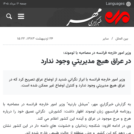
جمعه ۱۶ مرداد ۱۴۰۵
بین الملل
سایر
۲۴ اردیبهشت ۱۳۸۳، ۱۵:۲۲
وزير امور خارجه فرانسه در مصاحبه با لوموند:
در عراق هيچ مديريتي وجود ندارد
وزير امور خارجه فرانسه با ابراز نگراني شديد از اوضاع عراق تصريح كرد كه در
عراق هيچ مديريتي وجود ندارد و كنترل اوضاع غير ممكن شده است.
به گزارش خبرگزاري مهر، "ميشل بارنيه" وزير امور خارجه فرانسه در مصاحبه با
روزنامه فرانسوي زبان لوموند اظهار داشت: كشورش نگراني عميق خود را درباره
هرج و مرج موجود در عراق و آينده اين كشور اعلام مي كند.
وي در ادامه افزود: شكنجه زندانيان و خشونت هاي دامنه دار در اين كشور نشان
مي دهد كه اين كشور و حتي منطقه از حالت طبيعي خارج شده اند.