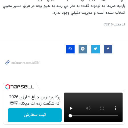
بارنيه صريحا به لوموند گفت: به نظر مي رسد به هيچ وجه در عراق مسير معيني
انتخاب نشده است و مديريت دقيقي وجود ندارد.
کد مطلب
78215
پرکاربردترین چراغ شارژی 2026
که شگفت زده ات میکنه 💡😍
ثبت سفارش