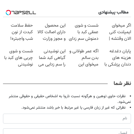
مطالب پیشنهادی
اگر میخوای
شست و شوی
این محصول
حفظ سلامت
ایمپلنت کنی
عمقی کبد با
دارای اصالت کالا
کبدت از نون
الان وقتشه |
دمنوش سم زدای
و مجوز وزارت
شب واجبتره!
فقط با ۲۵
گیاهی
بهداشت
پایان دغدغه
اگه عمر طولانی و
این نوشیدنی
شست و شوی
میلیون تومان!!!
است(55%تخفیف)
هزینه های
بدن سالم
گیاهی کبد شما
چربی های کبد با
دندان پزشکی با
میخوای این
را سم زدایی می
نوشیدنی
پک سفید کننده
نوشیدنی رو با
کند (با ضمانت
گیاهی(55%تخفیف)
خانگی
تخفیف بخر
مرجوعی)
نظر شما
نظرات حاوی توهین و هرگونه نسبت ناروا به اشخاص حقیقی و حقوقی منتشر
نمی‌شود.
نظراتی که غیر از زبان فارسی یا غیر مرتبط با خبر باشد منتشر نمی‌شود.