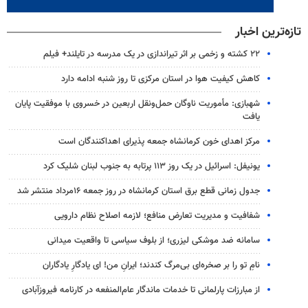
تازه‌ترین اخبار
۲۲ کشته و زخمی بر اثر تیراندازی در یک مدرسه در تایلند+ فیلم
کاهش کیفیت هوا در استان مرکزی تا روز شنبه ادامه دارد
شهبازی: مأموریت ناوگان حمل‌ونقل اربعین در خسروی با موفقیت پایان
یافت
مرکز اهدای خون کرمانشاه جمعه پذیرای اهداکنندگان است
یونیفل: اسرائیل در یک روز ۱۱۳ پرتابه به جنوب لبنان شلیک کرد
جدول زمانی قطع برق استان کرمانشاه در روز جمعه ۱۶مرداد منتشر شد
شفافیت و مدیریت تعارض منافع؛ لازمه اصلاح نظام دارویی
سامانه ضد موشکی لیزری؛ از بلوف سیاسی تا واقعیت میدانی
نامِ تو را بر صخره‌ای بی‌مرگ کندند؛ ایرانِ من! ای یادگارِ یادگاران
از مبارزات پارلمانی تا خدمات ماندگار عام‌المنفعه در کارنامه فیروزآبادی