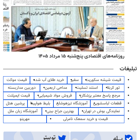
روزنامه‌های اقتصادی پنج‌شنبه ۱۵ مرداد ۱۴۰۵
تبلیغات
قیمت شیشه سکوریت
سفیر
خرید طلای آب شده
قیمت موکت
تور کربلا
استند تسلیت
مداحی اربعین
دوربین مداربسته
مرجع پاسخ معتبر پزشکان
فروش مواد شیمیایی
قیمت ایمپلنت
قطعات لباسشویی
آموزشگاه تیزهوشان
بلیط هواپیما
پرشین هتل
نمایندگی بوش در تهران
بهترین جراح بینی
آموزشگاه زبان ملل
قیمت و خرید سمعک نامرئی
مهرینو