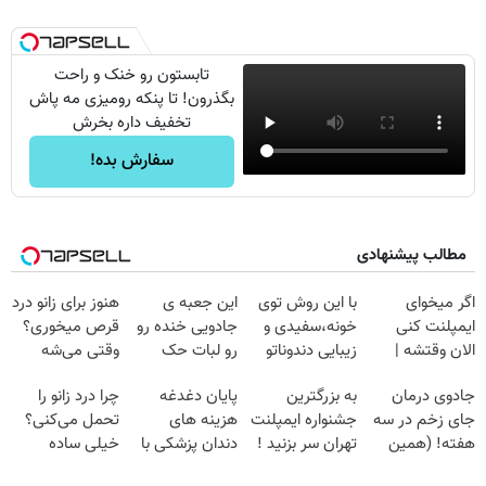
تابستون رو خنک و راحت
بگذرون! تا پنکه رومیزی مه پاش
تخفیف داره بخرش
سفارش بده!
مطالب پیشنهادی
اگر میخوای
با این روش توی
این جعبه ی
هنوز برای زانو درد
ایمپلنت کنی
خونه،سفیدی و
جادویی خنده رو
قرص میخوری؟
الان وقتشه |
زیبایی دندوناتو
رو لبات حک
وقتی می‌شه
فقط با ۲۵
برگردون
میکنه
بدون عمل
جادوی درمان
به بزرگترین
پایان دغدغه
چرا درد زانو را
میلیون تومان!!!
(40%off)
خرید40%تخفیف
درمانش کرد؟؟؟؟
جای زخم در سه
جشنواره ایمپلنت
هزینه های
تحمل می‌کنی؟
هفته! (همین
تهران سر بزنید !
دندان پزشکی با
خیلی ساده
حالا رایگان
| فقط ۲۵
پک سفید کننده
درمنزل درمانش