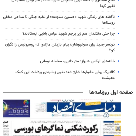
قطع همکاری با قلعه نویی همچنان سوژه است/ نظر برخی مسئولان
تغییر کرد!
ناگفته های زندگی شهید «حسین ستوده»؛ از نخبه جنگی تا مداحی مخفی
روستاها
چرا حتی منتقدان هم زیر پرچم شهید عباس بابایی ایستادند؟
دردسر جدید برای سرخپوشان؛ پیام بازیکن مازادی که پرسپولیس را نگران
کرد!
خانه‌های لوکس شیراز؛ متر دلاری، معامله تومانی
کالابرگ برخی خانوارها شارژ شد؛ تغییر زمانبندی پرداخت این کمک
معیشت
صفحه اول روزنامه‌ها