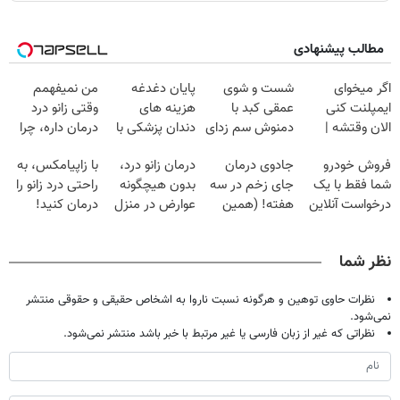
مطالب پیشنهادی
اگر میخوای
شست و شوی
پایان دغدغه
من نمیفهمم
ایمپلنت کنی
عمقی کبد با
هزینه های
وقتی زانو درد
الان وقتشه |
دمنوش سم زدای
دندان پزشکی با
درمان داره، چرا
فقط با ۲۵
گیاهی
پک سفید کننده
دردش رو داری
فروش خودرو
جادوی درمان
درمان زانو درد،
با زاپیامکس، به
میلیون تومان!!!
خانگی
تحمل میکنی؟❗
شما فقط با یک
جای زخم در سه
بدون هیچگونه
راحتی درد زانو را
درخواست آنلاین
هفته! (همین
عوارض در منزل
درمان کنید!
✔
حالا رایگان
(◂پرسش‌نامه)
صحبت کنید)
نظر شما
نظرات حاوی توهین و هرگونه نسبت ناروا به اشخاص حقیقی و حقوقی منتشر
نمی‌شود.
نظراتی که غیر از زبان فارسی یا غیر مرتبط با خبر باشد منتشر نمی‌شود.