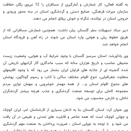
به گفته فعالی، کار شمارش و آمارگیری از مسافران را 12 نیروی یگان حفاظت
سازمان میراث فرهنگی، صنایع دستی و گردشگری استان در سه محور ورودی و
خروجی استان در نوکنده، تنگراه و خوش ییلاق انجام می دهند.
دبیر ستاد تسهیلات سفر گلستان بیان داشت: همچنین شمارش مسافرانی که از
طریق خطوط ریلی و هوایی وارد استان می شوند در راه آهن و فرودگاه استان
انجام خواهد شد.
وی یادآورشد: استان سرسبز گلستان با وجود شرایط آب و هوایی، وضعیت زیست
محیطی مناسب و تاریخ هزاران ساله که سبب ماندگاری آثار گرانبهای تاریخی آن
شده گنجینه ای از جاذبه های فراوان ایران بشمار می رود که با وجود اقلیمهای
متفاوت جغرافیایی، تنوع اقوام مختلف ساکن با آداب و رسوم گوناگون، پوشش
های متنوع اقوام استان و... از همه مهمتر خوشرویی و مهمان نوازی مردم
مجموعه کاملی برای توسعه صنعت گردشگری و جذب هرچه بیشتر گردشگران
داخلی و خارجی محسوب می شود.
وی عنوان کرد: استان گلستان بنا به اذعان بسیاری از کارشناسان امر، ایران کوچک
و جهانی کوچک است که همه عناصر و قابلیت های تمدنی و طبیعی در آن یافت
می شود و با توجه به نوپایی استان ، ضرورت پرداختن به صنعت مهم گردشگری
و بهره وری از آن به منظور توسعه پایدار و همه جانبه و ایجاد اشتغالزایی این