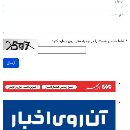
*
لطفا حاصل عبارت را در جعبه متن روبرو وارد کنید
ارسال