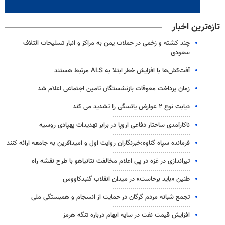
تازه‌ترین اخبار
چند کشته و زخمی در حملات یمن به مراکز و انبار تسلیحات ائتلاف
سعودی
آفت‌کش‌ها با افزایش خطر ابتلا به ALS مرتبط هستند
زمان پرداخت معوقات بازنشستگان تامین اجتماعی اعلام شد
دیابت نوع ۲ عوارض یائسگی را تشدید می کند
ناکارآمدی ساختار دفاعی اروپا در برابر تهدیدات پهپادی روسیه
فرمانده سپاه گناوه:خبرنگاران روایت اول و امیدآفرین به جامعه ارائه کنند
تیراندازی در غزه در پی اعلام مخالفت نتانیاهو با طرح نقشه راه
طنین «باید برخاست» در میدان انقلاب گنبدکاووس
تجمع شبانه مردم گرگان در حمایت از انسجام و همبستگی ملی
افزایش قیمت نفت در سایه ابهام درباره تنگه هرمز