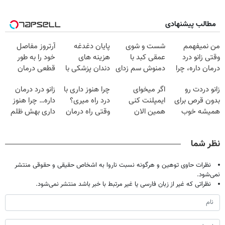
مطالب پیشنهادی
من نمیفهمم
شست و شوی
پایان دغدغه
آرتروز مفاصل
وقتی زانو درد
عمقی کبد با
هزینه های
خود را به طور
درمان داره، چرا
دمنوش سم زدای
دندان پزشکی با
قطعی درمان
دردش رو داری
گیاهی
پک سفید کننده
کنید!
زانو دردت رو
اگر میخوای
چرا هنوز داری با
زانو درد درمان
تحمل میکنی؟❗
خانگی
◗پرسش‌نامه◖
بدون قرص برای
ایمپلنت کنی
درد راه میری؟
داره… چرا هنوز
همیشه خوب
همین الان
وقتی راه درمان
داری بهش ظلم
کن! (قدم اول،
وقتشه | فقط با
جلو پاته!
می‌کنی؟
پرسش‌نامه)
۲۵ میلیون
نظر شما
تومان!!!
نظرات حاوی توهین و هرگونه نسبت ناروا به اشخاص حقیقی و حقوقی منتشر
نمی‌شود.
نظراتی که غیر از زبان فارسی یا غیر مرتبط با خبر باشد منتشر نمی‌شود.