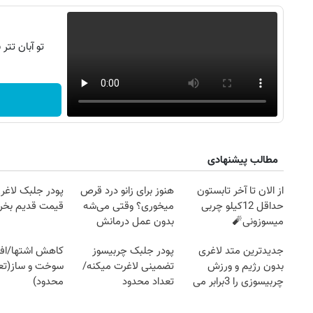
تو آبان تت
مطالب پیشنهادی
از الان تا آخر تابستون
هنوز برای زانو درد قرص
پودر جلبک لاغری
حداقل 12کیلو چربی
میخوری؟ وقتی می‌شه
قیمت قدیم بخر
میسوزونی🧨
بدون عمل درمانش
کرد؟؟؟؟
جدیدترین متد لاغری
پودر جلبک چربیسوز
کاهش اشتها/اف
بدون رژیم و ورزش
تضمینی لاغرت میکنه/
سوخت و ساز(تعد
چربیسوزی را 3برابر می
تعداد محدود
محدود)
کند