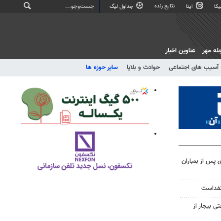
نتایج زنده
کا
ایتا
جداول لیگ
له مهر
عناوین اخبار
آسیب های اجتماعی
حوادث و بلایا
سایر حوزه ها
ی پس از بمباران
نفداست
 بیجار از