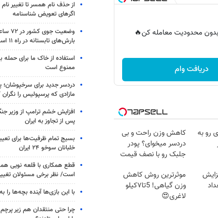
از حذف نام همسر تا تغییر نام خ
اگرهای تعویض شناسنامه
وضعیت جوی
ر بدون محدودیت معامله کن🔥
بارش‌های تابستانه در راه ۱۱ استان
استفاده از خاک ما برای حمله 
ممنوع است
دریافت وام
دردسر جدید برای سرخپوشان؛ پی
مازادی که پرسپولیس را نگران ک
افزایش خشم ترامپ از وزیر جن
پس از تجاوز به ایران
 رو به
کاهش وزن راحت و بی
بسیج تمام ظرفیت‌ها برای تعی
دردسر میخوای؟ پودر
خلبانان سوخو ۲۴ ایران
جلبک رو با نصف قیمت
بخر!
قطع همکاری با قلعه نویی هم
زایش
موثرترین روش کاهش
است/ نظر برخی مسئولان تغییر 
اد
وزن گیاهی! 5تا۷کیلو
با این بازی‌ها آینده بچه‌ها را به
لاغری😍
چرا حتی منتقدان هم زیر پرچم