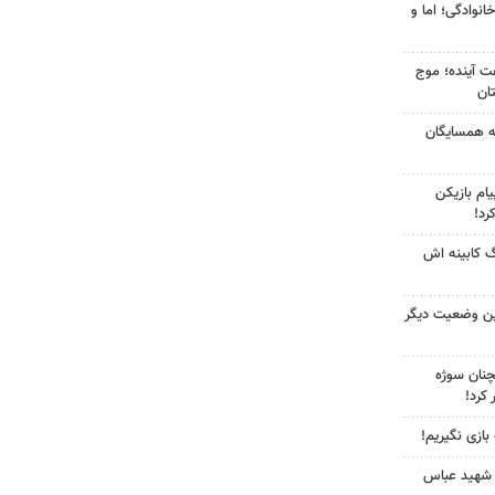
انوادگی؛ اما و
 کشور در ۷۲ ساعت آینده؛ موج
به همسایگان
ام بازیکن
رد!
گ کابینه اش
ین وضعیت دیگر
چنان سوژه
کرد!
 بازی نگیریم!
 شهید عباس