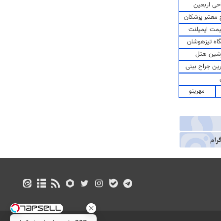
حی اربعین
معتبر پزشکان
مت ایمپلنت
اه تیزهوشان
شین هتل
رین جراح بینی
مهرینو