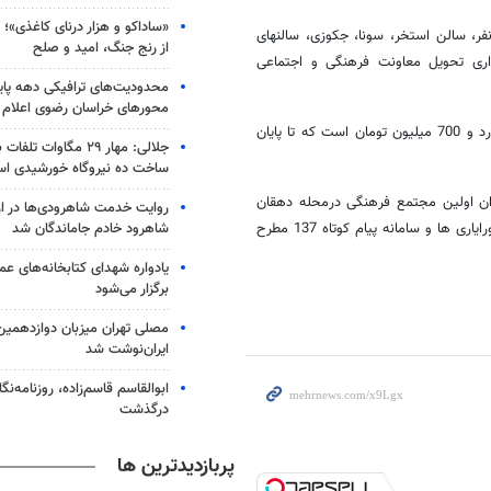
«ساداکو و هزار درنای کاغذی»؛ ر
 عباس نژاد افزود : این مجتمع شامل سالن آمفی تئاتر با ظرفیت 500 نفر، سالن استخر، سونا، جکوزی، سالنهای
از رنج جنگ، امید و صلح
ری تحویل معاونت فرهنگی و اجتماعی
محدودیت‌های ترافیکی دهه پایا
محورهای خراسان رضوی اعلام
وی تصریح کرد: اعتبار پیش بینی شده برای ساخت این مجتمع مبلغ یک میلیارد و 700 میلیون تومان است که تا پایان
جلالی: مهار ۲۹ مگاوات ت
ساخت ده نیروگاه خورشیدی ا
الله به عنوان اولین مجتمع فرهنگی درمحله دهقان
روایت خدمت شاهرودی‌ها در ار
شاهرود خادم جاماندگان شد
درحال ساخت است که این مجتمع با توجه به درخواست شهروندان ازطریق شورایاری ها و سامانه پیام کوتاه 137 مطرح
یادواره شهدای کتابخانه‌های ع
برگزار می‌شود
مصلی تهران میزبان دوازدهمین
ایران‌نوشت شد
ابوالقاسم قاسم‌زاده، روزنامه‌
درگذشت
پربازدیدترین ها