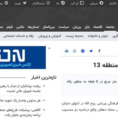
تلگرام
سروش
آی گپ
بله
اینستاگرام
توییتر
روبی
جامعه
اقتصاد
بازار
ورزش
سیاست
بین‌الملل
استان‌ها
عکس
فیلم
مج
گری
جوان و خانواده
محیط زیست
آموزش و پرورش
رفاه و خدمات اجتماعی
طقه 13
تازه‌ترین اخبار
مجتمع فرهنگی و ورزشی روح الله در زمینی به مساحت 3 هزار و 400 متر مربع در 6 طبقه به منظور رفاه
روایت پزشکیان از دیدار با رهبر
جلسه شورای عالی امنیت
هر ستونی وامدار یک شهید جا
ان منطقه 13 گفت: ساخت مجتمع فرهنگی ورزشی روح الله در انتهای خیابان
و ورزشی در محله دهقان واقع درناحیه دو محسوب
کاظمی: پیشرفت طرح‌های صنعتی
برنامه زمان‌بندی جلوتر رفت