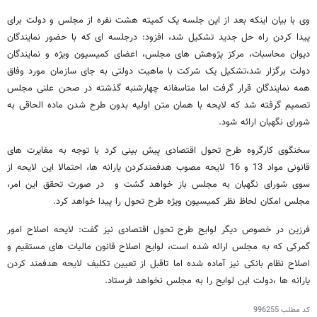
وی با بیان اینکه بعد از این جلسه یک کمیته هشت نفره از مجلس و دولت برای
پیدا کردن راه حل جدید تشکیل شد، افزود: درجلسه ای که با حضور نمایندگان
دیوان محاسبات، مرکز پژوهش های مجلس، اعضای کمیسیون ویژه و نمایندگان
دولت برگزار شد،‌تشکیل یک شرکت با ماهیت دولتی به جای سازمان مورد وفاق
همه نمایندگان قرار گرفت اما متاسفانه چهارشنبه گذشته در صحن علنی مجلس
تصمیم گرفته شد که لایحه با همان متن اولیه بدون طرح شدن ماده الحاقی به
شورای نگهبان ارائه شود.
سخنگوی کارگروه طرح تحول اقتصادی پیش بینی کرد با توجه به مغایرت های
قانونی مواد 13 و 16 لایحه مصوب هدفمندکردن یارانه ها، احتمالا این لایحه از
سوی شورای نگهبان به مجلس باز خواهد گشت و در صورت تحقق این امر،
مجلس امکان لحاظ نظر کمیسیون ویژه طرح تحول را پیدا خواهد کرد.
فرزین در خصوص دیگر لوایح طرح تحول اقتصادی نیز گفت: لایحه اصلاح امور
گمرکی که به مجلس ارائه شده است، لوایح اصلاح قانون مالیات های مستقیم و
اصلاح نظام بانکی نیز آماده شده اما تاقبل از تعیین تکلیف لایحه هدفمند کردن
یارانه ها ،‌دولت این لوایح را به مجلس نخواهد فرستاد.
کد مطلب
996255