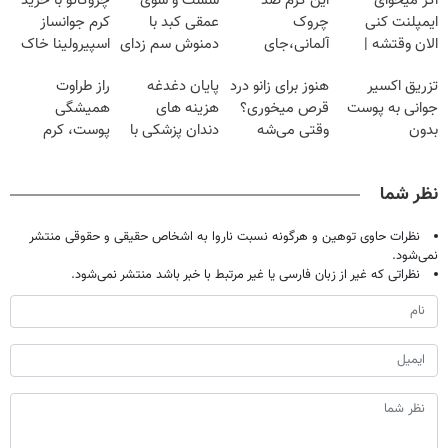
اگر میخوای
این کرم ضد
شست و شوی
چروکاتو با خرید
ایمپلنت کنی
چروک
عمقی کبد با
کرم جوانساز
الان وقتشه |
آلمانی،جای
دمنوش سم زدای
اسپیرولینا خاک
فقط با ۲۵
بوتاکس رو برات
گیاهی
یکسان کن!کلیک
تزریق اکسیر
هنوز برای زانو درد
پایان دغدغه
راز طراوت
میلیون تومان!!!
پر میکنه!تخفیف
جهت خرید
جوانی به پوست
قرص میخوری؟
هزینه های
همیشگی
تا امشب
بدون
وقتی می‌شه
دندان پزشکی با
پوست، کرم
سوزن40%تخفیف
بدون عمل
پک سفید کننده
جوانساز جلبک با
درمانش کرد؟؟؟؟
خانگی
45%تخفیف
نظر شما
نظرات حاوی توهین و هرگونه نسبت ناروا به اشخاص حقیقی و حقوقی منتشر
نمی‌شود.
نظراتی که غیر از زبان فارسی یا غیر مرتبط با خبر باشد منتشر نمی‌شود.