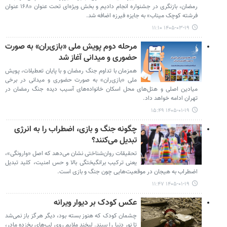
رمضان، بازنگری در جشنواره انجام دادیم و بخش ویژه‌ای تحت عنوان «۱۶۸ عنوان
فرشته کوچک میناب» به جایزه فیرزه اضافه شد.
۱۴۰۵-۰۳-۱۹ ۱۱:۱۰
مرحله دوم پویش ملی «بازی‌ران» به صورت
حضوری و میدانی آغاز شد
همزمان با تداوم جنگ رمضان و با پایان تعطیلات، پویش
ملی «بازی‌ران» به صورت حضوری و میدانی در برخی
میادین اصلی و هتل‌های محل اسکان خانواده‌های آسیب دیده جنگ رمضان در
تهران ادامه خواهد داد.
۱۴۰۵-۰۱-۱۹ ۱۵:۴۹
چگونه جنگ و بازی، اضطراب را به انرژی
تبدیل می‌کنند؟
تحقیقات روان‌شناختی نشان می‌دهد که اصل «وارونگی»،
یعنی ترکیب برانگیختگی بالا و حس امنیت، کلید تبدیل
اضطراب به هیجان در موقعیت‌هایی چون جنگ و بازی است.
۱۴۰۵-۰۱-۱۹ ۱۱:۴۷
عکس کودک بر دیوار ویرانه
چشمان کودک که هنوز بسته بود، دیگر هرگز باز نمی‌شد
تا نور دنیا را ببیند. لبخند ملایم روی لب‌های یخ‌زده‌ مادر،