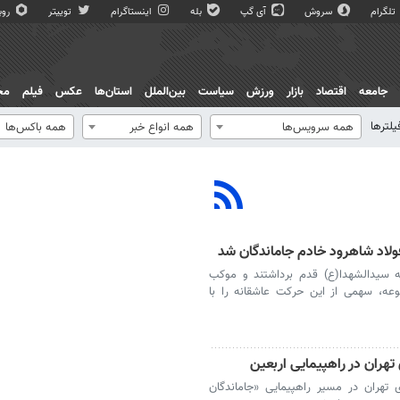
تلگرام
سروش
آی گپ
بله
اینستاگرام
توییتر
روبی
جامعه
اقتصاد
بازار
ورزش
سیاست
بین‌الملل
استان‌ها
عکس
فیلم
مج
یلترها
همه سرویس‌ها
همه انواع خبر
همه باکس‌ها
ولاد شاهرود خادم جاماندگان شد
ه سیدالشهدا(ع) قدم برداشتند و موکب
وعه، سهمی از این حرکت عاشقانه را با
تهران در راهپیمایی اربعین
تهران در مسیر راهپیمایی «جاماندگان