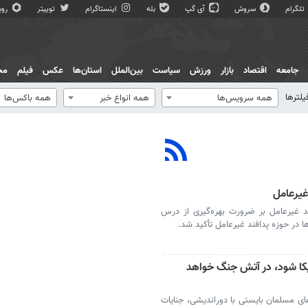
تلگرام
سروش
آی گپ
بله
اینستاگرام
توییتر
روبی
جامعه
اقتصاد
بازار
ورزش
سیاست
بین‌الملل
استان‌ها
عکس
فیلم
مج
یلترها
همه سرویس‌ها
همه انواع خبر
همه باکس‌ها
غیرعامل
 غیرعامل بر ضرورت بهره‌گیری از درس
 در حوزه پدافند غیرعامل تأکید شد.
کا شود، در آتش جنگ خواهد
های مسلمان بایستی با دوراندیشی، جنایات