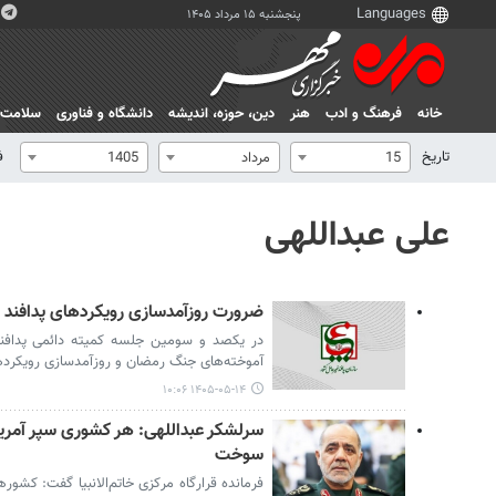
پنجشنبه ۱۵ مرداد ۱۴۰۵
خانه
فرهنگ و ادب
هنر
دين، حوزه، انديشه
دانشگاه و فناوری
سلامت
تاریخ
ف
15
مرداد
1405
علی عبداللهی
ضرورت روزآمدسازی رویکردهای پدافند 
در یکصد و سومین جلسه کمیته دائمی پدافند
آموخته‌های جنگ رمضان و روزآمدسازی رویکردها
۱۴۰۵-۰۵-۱۴ ۱۰:۰۶
سرلشکر عبداللهی: هر کشوری سپر آمری
سوخت
فرمانده قرارگاه مرکزی خاتم‌الانبیا گفت: کشور