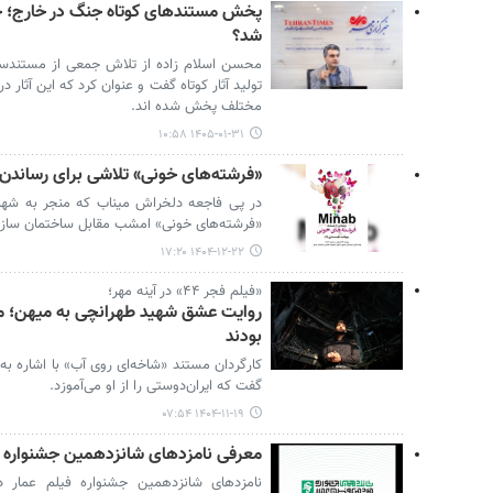
پخش مستندهای کوتاه جنگ در خارج؛ چگ
شد؟
محسن اسلام زاده از تلاش جمعی از مستندساز
تولید آثار کوتاه گفت و عنوان کرد که این آثار 
مختلف پخش شده اند.
۱۴۰۵-۰۱-۳۱ ۱۰:۵۸
«فرشته‌های خونی» تلاشی برای رساندن
در پی فاجعه دلخراش میناب که منجر به شها
«فرشته‌های خونی» امشب مقابل ساختمان سازم
۱۴۰۴-۱۲-۲۲ ۱۷:۲۰
«فیلم فجر ۴۴» در آینه مهر؛
روایت عشق شهید طهرانچی به میهن؛ م
بودند
کارگردان مستند «شاخه‌ای روی آب» با اشاره به
گفت که ایران‌دوستی را از او می‌آموزد.
۱۴۰۴-۱۱-۱۹ ۰۷:۵۴
معرفی نامزدهای شانزدهمین جشنواره ف
نامزدهای شانزدهمین جشنواره فیلم عمار 