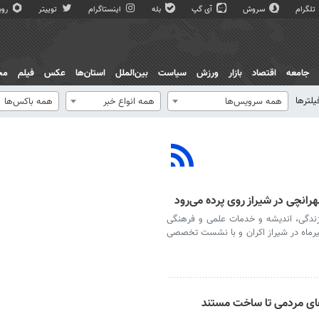
تلگرام
سروش
آی گپ
بله
اینستاگرام
توییتر
روبی
جامعه
اقتصاد
بازار
ورزش
سیاست
بین‌الملل
استان‌ها
عکس
فیلم
مج
یلترها
همه سرویس‌ها
همه انواع خبر
همه باکس‌ها
انچی در شیراز روی پرده می‌رود
زندگی، اندیشه و خدمات علمی و فرهنگی
 دکتر محمدمهدی طهرانچی، دوشنبه ۲۹ تیرماه در شیراز اکران و با نشست تخصصی
های مردمی تا ساخت مستند