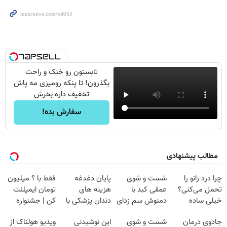
تابستون رو خنک و راحت
بگذرون! تا پنکه رومیزی مه پاش
تخفیف داره بخرش
سفارش بده!
مطالب پیشنهادی
چرا درد زانو را
شست و شوی
پایان دغدغه
فقط با ؟ میلیون
تحمل می‌کنی؟
عمقی کبد با
هزینه های
تومان ایمپلنت
خیلی ساده
دمنوش سم زدای
دندان پزشکی با
کن | جشنواره
درمنزل درمانش
گیاهی
پک سفید کننده
تموم نشه !!!
جادوی درمان
شست و شوی
این نوشیدنی
ویدیو هولناک از
کن
خانگی