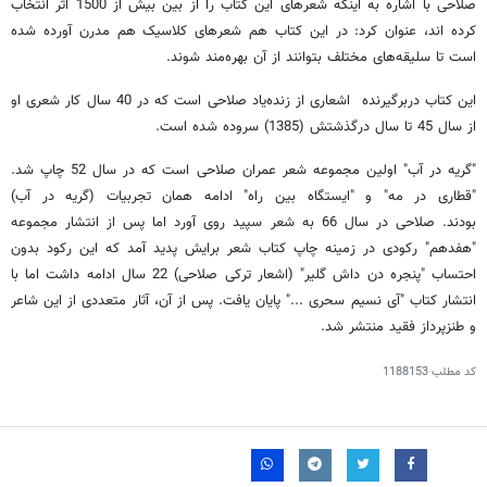
صلاحی با اشاره به اینکه شعرهای این کتاب را از بین بیش از 1500 اثر انتخاب
کرده اند، عنوان کرد: در این کتاب هم شعرهای کلاسیک هم مدرن آورده شده
است تا سلیقه‌های مختلف بتوانند از آن بهره‌مند شوند.
این کتاب دربرگیرنده اشعاری از زنده‌یاد صلاحی است که در 40 سال کار شعری او
از سال 45 تا سال درگذشتش (1385) سروده شده است.
"گریه در آب" اولین مجموعه شعر عمران صلاحی است که در سال 52 چاپ شد.
"قطاری در مه" و "ایستگاه بین راه" ادامه همان تجربیات (گریه در آب)
بودند. صلاحی در سال 66 به شعر سپید روی آورد اما پس از انتشار مجموعه
"هفدهم" رکودی در زمینه چاپ کتاب شعر برایش پدید آمد که این رکود بدون
احتساب "پنجره دن داش گلیر" (اشعار ترکی صلاحی) 22 سال ادامه داشت اما با
انتشار کتاب "آی نسیم سحری ..." پایان یافت. پس از آن، آثار متعددی از این شاعر
و طنزپرداز فقید منتشر شد.
کد مطلب
1188153