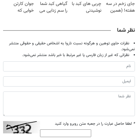
جای زخم در سه
چربی های کبد با
گیاهی کبد شما
جوان کارتن
هفته! (همین
نوشیدنی
را سم زدایی می
خوابی که
حالا رایگان
گیاهی(55%تخفیف)
کند (با ضمانت
میلیاردر شد.
صحبت کنید)
مرجوعی)
آموزش رایگان
نظر شما
نظرات حاوی توهین و هرگونه نسبت ناروا به اشخاص حقیقی و حقوقی منتشر
نمی‌شود.
نظراتی که غیر از زبان فارسی یا غیر مرتبط با خبر باشد منتشر نمی‌شود.
*
لطفا حاصل عبارت را در جعبه متن روبرو وارد کنید