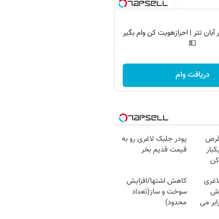
آبان تتر | احرازهویت کن وام بگیر
💵
دریافت وام
قرص
پودر جلبک لاغری رو به
کبار
قیمت قدیم بخر
کن
اغری
کاهش اشتها/افزایش
زش
سوخت و ساز(تعداد
یسوزی را 3برابر می
محدود)