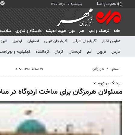
پنجشنبه ۱۵ مرداد ۱۴۰۵
خانه
فرهنگ و ادب
هنر
دين، حوزه، انديشه
دانشگاه و فناوری
سلامت
عناوین اخبار
آذربایجان شرقی
آذربایجان غربی
اصفهان
اردبیل
البرز
فارس
قزوین
قم
کردستان
کرمان
کرمانشاه
کهگیلویه و بویراحمد
استانها
هرمزگان
۲۶ اسفند ۱۳۸۹، ۱۲:۲۰
سرهنگ مولاپرست:
مسئولان هرمزگان برای ساخت اردوگاه در من