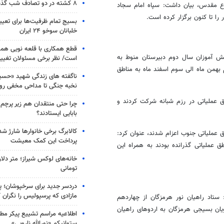
۸ کشته در دو تصادف شب گذشته
دفاع مقدس، بیان داشت: سپاه امام سجاد
را تا کنون برگزار کرده است.
بسیج تمام ظرفیت‌ها برای تعی
خلبانان سوخو ۲۴ ایران
قطع همکاری با قلعه نویی هم
نش آموزان سال دوم دبیرستان منوط به
است/ نظر برخی مسئولان تغییر 
بهمن ماه الی سوم اسفند ماه به مناطق
ناگفته های زندگی شهید «حسین
نخبه جنگی تا مداحی مخفی رو
ق عملیاتی در رزم شبانه شرکت کردند و
چرا حتی منتقدان هم زیر پرچم
بابایی ایستادند؟
کالابرگ برخی خانوارها شارژ شد؛
دانش آموزان هرمزگانی در 15 مرحله به مناطق عملیاتی جنوب اعزام شدند، عنوان کرد:
پرداخت این کمک معیشت
طق عملیاتی گذرانده بودند به همراه این
خانه‌های لوکس شیراز؛ متر دلار
تومانی
دردسر جدید برای سرخپوشان؛ پی
مازادی که پرسپولیس را نگران ک
تاد راهیان نور هرمزگان از چهاردهم
غاز کرد و در مرحله نخست 500 نفر از دانشجویان بسیجی هرمزگان به اردوهای راهیان
اطلاعیه مراسم تشییع پیکر مط
ستوانیکم «نورالله نارویی»