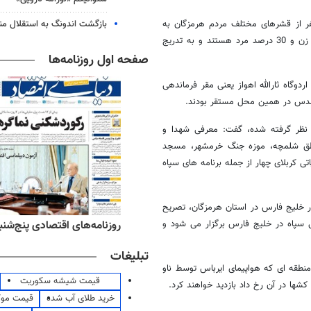
بازگشت اندونگ به استقلال م
اه امام سجاد (ع) هرمزگان با اشاره به اعزام 20 هزار نفر از قشرهای مختلف مردم هرمزگان به
اردوهای راهیان نور توسط سپاه، اظهار داشت: از این 20 هزار نفر 70 درصد زن و 30 درصد مرد هستند و به تدریج
صفحه اول روزنامه‌ها
وگاه ثارالله اهواز یعنی مقر فرماندهی
ر نظر گرفته شده، گفت: معرفی شهدا و
 مناطق شلمچه، موزه جنگ خرمشهر، مسجد
 کربلای چهار از جمله برنامه های سپاه
ور خلیج فارس در استان هرمزگان، تصریح
‌های ورزشی پنج‌شنبه ۱۵ مرداد ۱۴۰۵
روزنامه‌های اقتصادی پنج‌شنبه ۱۵ مرداد ۰۵
ی سپاه در خلیج فارس برگزار می شود و
تبلیغات
نطقه ای که هواپیمای ایرباس توسط ناو
قیمت شیشه سکوریت
ها در آن رخ داد بازدید خواهند کرد.
خرید طلای آب شده
قیمت مو