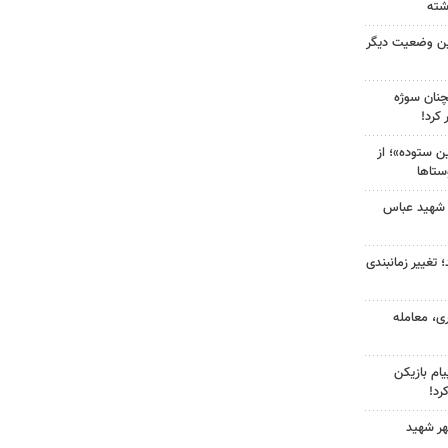
ین وضعیت دیگر
چنان سوژه
کرد!
 ستوده»؛ از
ستاها
 شهید عباس
 تغییر زمانبندی
ی، معامله
ام بازیکن
رد!
هر شهید