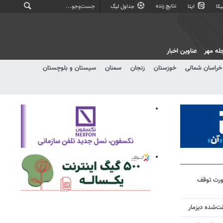
نتایج زنده
کا
ایتا
جداول لیگ
له مهر
عناوین اخبار
خراسان شمالی
خوزستان
زنجان
سمنان
سیستان و بلوچستان
رورت توقف
ت‌شده دیزمار