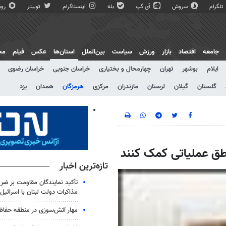
تلگرام
سروش
آی گپ
بله
اینستاگرام
توییتر
روبی
جامعه
اقتصاد
بازار
ورزش
سیاست
بین‌الملل
استان‌ها
عکس
فیلم
مج
ایلام
بوشهر
تهران
چهارمحال و بختیاری
خراسان جنوبی
خراسان رضوی
گلستان
گیلان
لرستان
مازندران
مرکزی
هرمزگان
همدان
یزد
اطق عملیاتی کمک کنند
تازه‌ترین اخبار
تأکید نمایندگان مقاومت بر ض
مذاکرات دولت لبنان با اسرائیل
مهار آتش‌سوزی در منطقه حفاظ