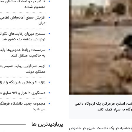
۱۶ نفر در دو تصادف جاده‌ای م
مصدوم شدند
افزایش سطح آماده‌باش نظامی و
عراق
سنندج میزبان رقابت‌های تکوان
نونهالان منطقه یک کشور شد
سرمست: روابط عمومی‌ها باید 
به حاکمیت منتقل کنند
لزوم هم‌افزایی روابط‌ عمومی‌ها
عملکرد دولت
زلزله ۴ ریشتری بندرلنگه را لرزاند
دستگیری ۲ هزار و ۹۶۱ سارق در آذربایجان‌شرقی
مجموعه جدید دانشگاه فرهنگی
فت: استان هرمزگان یک اردوگاه دائمی
می شود
گاه به سپاه کمک کنند.
پربازدیدترین ها
ر پنجشنبه در یک نشست خبری در خصوص