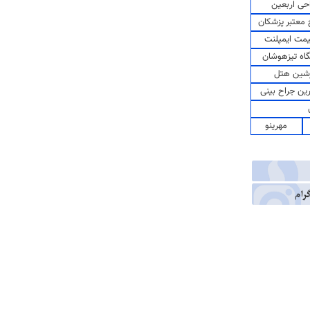
حی اربعین
معتبر پزشکان
مت ایمپلنت
اه تیزهوشان
شین هتل
رین جراح بینی
مهرینو