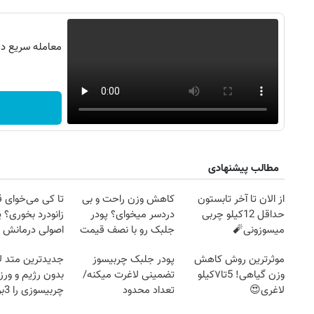
معامله سریع در 
مطالب پیشنهادی
از الان تا آخر تابستون
کاهش وزن راحت و بی
تا کی می‌خوای 
حداقل 12کیلو چربی
دردسر میخوای؟ پودر
زانودرد بخوری؟ ی
میسوزونی🧨
جلبک رو با نصف قیمت
اصولی درمانش 
بخر!
موثرترین روش کاهش
پودر جلبک چربیسوز
جدیدترین متد ل
وزن گیاهی! 5تا۷کیلو
تضمینی لاغرت میکنه/
بدون رژیم و ور
لاغری😍
تعداد محدود
چرب
کند