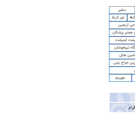
سفیر
کت
تور کربلا
حی اربعین
معتبر پزشکان
مت ایمپلنت
اه تیزهوشان
شین هتل
رین جراح بینی
مهرینو