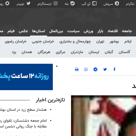
تلگرام
سروش
آی گپ
بله
اینستاگرام
توییتر
روبی
جامعه
اقتصاد
بازار
ورزش
سیاست
بین‌الملل
استان‌ها
عکس
فیلم
مج
ایلام
بوشهر
تهران
چهارمحال و بختیاری
خراسان جنوبی
خراسان رضوی
گلستان
گیلان
لرستان
مازندران
مرکزی
هرمزگان
همدان
یزد
د
تازه‌ترین اخبار
هشدار سطح زرد در استان بوش
امام جمعه دشتستان: تقوای رسا
مقابله با جنگ روانی دشمن ا