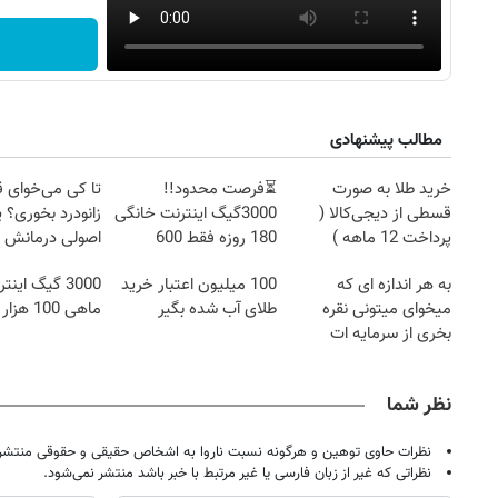
مطالب پیشنهادی
خرید طلا به صورت
⏳فرصت محدود!!
تا کی می‌خوای 
قسطی از دیجی‌کالا (
3000گیگ اینترنت خانگی
زانودرد بخوری؟ ی
پرداخت 12 ماهه )
180 روزه فقط 600
اصولی درمانش 
هزارتومان!!
به هر اندازه ای که
100 میلیون اعتبار خرید
3000 گیگ این
میخوای میتونی نقره
طلای آب شده بگیر
ماهی 100 هزار تومان
بخری از سرمایه ات
محافظت کنی
نظر شما
نظرات حاوی توهین و هرگونه نسبت ناروا به اشخاص حقیقی و حقوقی منتشر 
نظراتی که غیر از زبان فارسی یا غیر مرتبط با خبر باشد منتشر نمی‌شود.