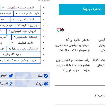
قیمت شیشه سکوریت
تخفیف ویژه!
خرید طلای آب شده
قیمت مو
استند تسلیت
مدا
دوربین مداربسته
مرجع پاسخ 
فروش مواد شیمیایی
قی
قطعات لباسشویی
آموزشگ
قرص
به هر اندازه ای که
بلیط هواپیما
پر
کبار
میخوای میتونی طلا بخری
نمایندگی بوش در تهران
بهت
کن
از سرمایه ات محافظت
آموزشگاه زبان ملل
کنی
ترنت؛ فقط
رشد مجدد مو فقط با این
قیمت و خرید سمعک نامرئی
شامپو ممکنه🔥(تخفیف
ویژه در خرید فوری)
نمی‌شود.