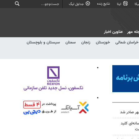
نتایج زنده
کا
ایتا
جداول لیگ
له مهر
عناوین اخبار
خراسان شمالی
خوزستان
زنجان
سمنان
سیستان و بلوچستان
هر صادر شد
نه‌ای کلید
ست