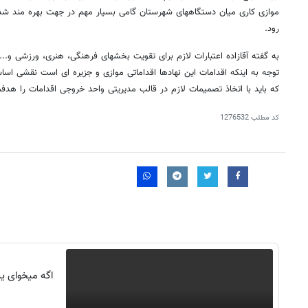
موازی کاری میان دستگاههای شهرستان گامی بسیار مهم در جهت بهره مند شد
رود.
به گفته آقازاده اعتبارات لازم برای تقویت بخشهای فرهنگی، هنری، ورزشی و... 
توجه به اینکه اقدامات این نهادها اقداماتی موازی و جزیره ای است نقشی اسا
که باید با اتخاذ تصمیمات لازم در قالب مدیریتی واحد خروجی اقدامات را هدفم
کد مطلب
1276532
روزنامه‌های ورزشی پنج‌شنبه ۱۵ مرداد ۱۴۰۵
روزنام
اگه میخوای یه