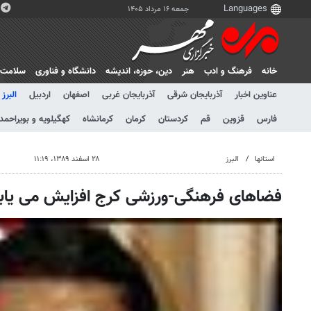
جمعه ۱۶ مرداد ۱۴۰۵
خانه
فرهنگ و ادب
هنر
دين، حوزه، انديشه
دانشگاه و فناوری
سلامت
عناوین اخبار
آذربایجان شرقی
آذربایجان غربی
اصفهان
اردبیل
البرز
فارس
قزوین
قم
کردستان
کرمان
کرمانشاه
کهگیلویه و بویراحمد
استانها
البرز
۲۸ اسفند ۱۳۸۹، ۱۱:۱۹
فضاهای فرهنگی-ورزشی کرج افزایش می یاب