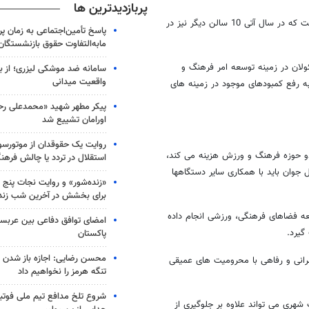
پربازدیدترین ها
وی افزود:‌ در حال حاضر 15 سالن ورزشی توسط شهرداری کرج احداث شده است که در سال آتی 10 سالن دیگر نیز در
پاسخ تأمین‌اجتماعی به زمان پ
مابه‌التفاوت حقوق بازنشستگان
ئولان در زمینه توسعه امر فرهنگ و
سامانه ضد موشکی لیزری؛ از ب
واقعیت میدانی
ه رفع کمبودهای موجود در زمینه های
پیکر مطهر شهید «محمدعلی رحیم
اورامان تشییع شد
روایت یک حقوقدان از موتورسوا
شهرداری کرج سالیانه 100 میلیارد ریال در دو حوزه فرهنگ و ورزش هزینه می کند،
استقلال در تردد یا چالش فرهن
 جوان باید با همکاری سایر دستگاهها
«زنده‌شور» و روایت نجات پنج 
برای بخشش در آخرین شب زند
ه فضاهای فرهنگی، ورزشی انجام داده
امضای توافق دفاعی بین عربستا
گیرد.
پاکستان
محسن رضایی: اجازه باز شدن 
مرانی و رفاهی با محرومیت های عمیقی
تنگه هرمز را نخواهیم داد
شروع تلخ مدافع تیم ملی فوتبا
 شهری می تواند علاوه بر جلوگیری از