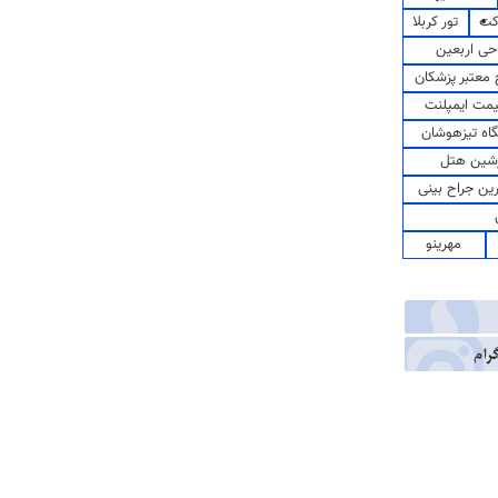
کت
تور کربلا
حی اربعین
معتبر پزشکان
مت ایمپلنت
اه تیزهوشان
شین هتل
رین جراح بینی
مهرینو