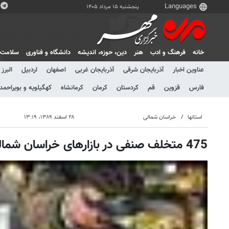
پنجشنبه ۱۵ مرداد ۱۴۰۵
خانه
فرهنگ و ادب
هنر
دين، حوزه، انديشه
دانشگاه و فناوری
سلامت
عناوین اخبار
آذربایجان شرقی
آذربایجان غربی
اصفهان
اردبیل
البرز
فارس
قزوین
قم
کردستان
کرمان
کرمانشاه
کهگیلویه و بویراحمد
استانها
خراسان شمالی
۲۸ اسفند ۱۳۸۹، ۱۳:۱۹
475 متخلف صنفی در بازارهای خراسان شمالی شناسایی شدند