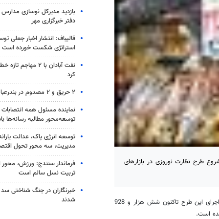
بازدید مدیرکل نوسازی مدارس ا
دفتر خبرگزاری مهر
قالیباف: انتشار اخبار جعلی تو
استراتژی شکست خورده است
نفت آبادان با ۲ مهاجم 
کرد
۲ حریق و ۲ مصدوم در بندرعباس
نماینده مسئول همه انتصابات 
توسعه‌محور مطالبه رسانه‌ها با
توسعه انرژی پاک، عدالت یارانه
مدیریت، سه محور تحول اقتص
روع طرح نظارت نوروزی در بازارهای
فرماندار سنندج: ورزش، محور 
تربیت نسل سالم است
خبرنگاران در جنگ شناختی سد
شدند
محمد رضا کفاشی در گفتگو با خبرنگار مهر در بجنورد اظهار داشت: از زمان اجرای این طرح تاکنون شش هزار و 928
ده است.