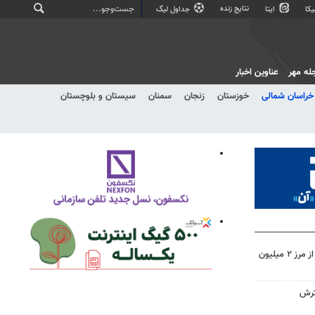
نتایج زنده
کا
ایتا
جداول لیگ
له مهر
عناوین اخبار
خراسان شمالی
خوزستان
زنجان
سمنان
سیستان و بلوچستان
تردد زائران اربعین در خوزستان از مرز ۲ میلیون
ترش