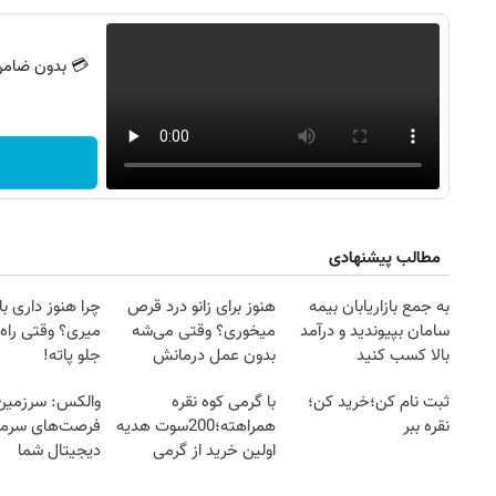
مطالب پیشنهادی
به جمع بازاریابان بیمه
هنوز برای زانو درد قرص
چرا هنوز داری با 
سامان بپیوندید و درآمد
میخوری؟ وقتی می‌شه
میری؟ وقتی راه 
بالا کسب کنید
بدون عمل درمانش
جلو پاته!
کرد؟؟؟؟
روزنامه‌های اقتصادی چهارشنبه ۱۴ مرداد ۱۴۰۵
روزنامه
ثبت نام کن؛خرید کن؛
با گرمی کوه نقره
والکس: سرزمین
نقره ببر
همراهته؛200سوت هدیه
فرصت‌های سرمای
اولین خرید از گرمی
دیجیتال شما