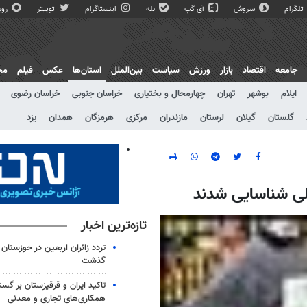
تلگرام
سروش
آی گپ
بله
اینستاگرام
توییتر
روبی
جامعه
اقتصاد
بازار
ورزش
سیاست
بین‌الملل
استان‌ها
عکس
فیلم
مج
ایلام
بوشهر
تهران
چهارمحال و بختیاری
خراسان جنوبی
خراسان رضوی
گلستان
گیلان
لرستان
مازندران
مرکزی
هرمزگان
همدان
یزد
تازه‌ترین اخبار
گذشت
تاکید ایران و قرقیزستان بر گس
همکاری‌های تجاری و معدنی