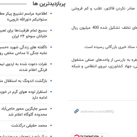
پربازدیدترین ها
صادر نکردن فاکتور، تقلب و کم فروشی
اطلاعیه مراسم تشییع پیکر مط
ستوانیکم «نورالله نارویی»
رئیس سازمان بازرگانی خراسان شمالی تصریح کرد: ارزش اولیه ریالی پرونده های تخلف تشکیل شده 400 میلیون ریال
بسیج تمام ظرفیت‌ها برای تعی
خلبانان سوخو ۲۴ ایران
ناگفته های زندگی شهید «حسین
نخبه جنگی تا مداحی مخفی رو
 نشان کرد: در این مدت 80 بازرس در قالب 40 تیم دو نفره به بازرسی از واحدهای صنفی مشغول
نفرات دعوت شده به اردوی تی
 جهاد کشاورزی، نیروی انتظامی و شبکه
فرنگی اعلام شدند
بازگشت اندونگ به استقلال م
استقرار توده هوای گرم در خوزس
ادامه دارد
مسیر جایگزین محور حاجی‌آباد 
محدوده گلوگاه اعلام شد
محمد حقیقی درگذشت