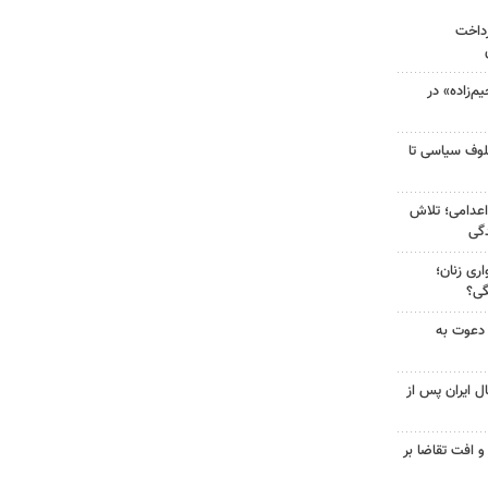
رداخت
‌زاده» در
لوف سیاسی تا
اعدامی؛ تلاش
گی
ری زنان؛
گی؟
 دعوت به
ل ایران پس از
و افت تقاضا بر