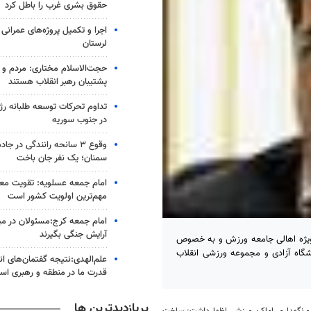
حقوق بشری غرب را باطل کرد
اجرا و تکمیل پروژه‌های عمرانی
لرستان
حجت‌الاسلام مختاری: مردم و 
پشتیبان رهبر انقلاب هستند
تداوم تحرکات توسعه طلبانه ر
در جنوب سوریه
وقوع ۳ سانحه رانندگی در جا
سمنان؛ یک نفر جان باخت
امام جمعه عسلویه: تقویت م
مهم‌ترین اولویت کشور است
امام جمعه کرج:مسئولان در م
آرایش جنگی بگیرند
ویژه اهالی جامعه ورزش و به خصوص
گفت: در حال بررسی محل ساخت این هتل‎ها در ورزشگاه آزادی و مجموعه ورزشی انقلاب
علم‌الهدی:نتیجه گفتمان‌های ا
قدرت ما در منطقه و رهبری ا
پربازدیدترین ها