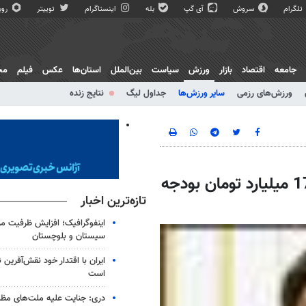
تلگرام
سروش
آی گپ
بله
اینستاگرام
توییتر
روبی
جامعه
اقتصاد
بازار
ورزش
سیاست
بین‌الملل
استان‌ها
عکس
فیلم
مج
ورزش‌های رزمی
سایر ورزش‌ها
جداول لیگ
نتایج زنده
ورزشکاران دارای هتل اختصاصی می‎شوند/ 170 میلیارد تومان بودجه
تازه‌ترین اخبار
اینفوگرافیک؛ افزایش ظرفیت م
سیستان و بلوچستان
ایران با اقتدار خود نقش‌آفرین
است
دری: جنایت علیه ملت‌های مظل