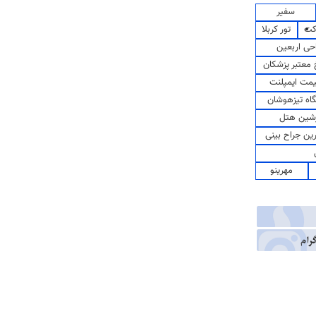
سفیر
کت
تور کربلا
حی اربعین
معتبر پزشکان
مت ایمپلنت
اه تیزهوشان
شین هتل
رین جراح بینی
مهرینو