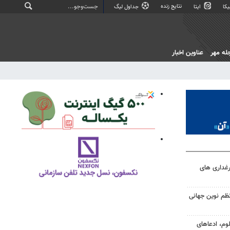
نتایج زنده
کا
ایتا
جداول لیگ
له مهر
عناوین اخبار
رغداری های
 نظم نوین جهانی
وم، ادعاهای