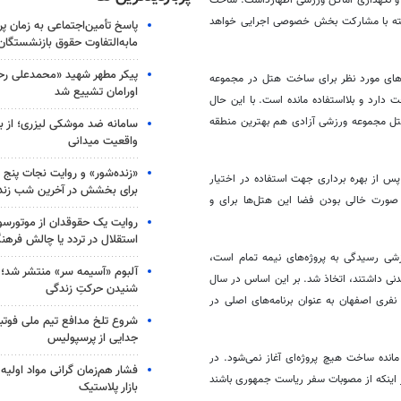
ه برنامه‎های سال جاری شرکت توسعه و نگهداری اماکن ورزشی اظهارداشت: ساخت
رنامه‌هاست که البته با مشارکت بخش خصوصی اجرایی خواهد
پاسخ تأمین‌اجتماعی به زمان پ
مابه‌التفاوت حقوق بازنشستگان
پیکر مطهر شهید «محمدعلی رحیم
های مورد نظر برای ساخت هتل در مجموعه
اورامان تشییع شد
است که حدود 50 - 40 هزار مترمربع مساحت دارد و بلااستفاده مانده است. با این حال
تل مجموعه ورزشی آزادی هم بهترین منطقه
سامانه ضد موشکی لیزری؛ از ب
واقعیت میدانی
«زنده‌شور» و روایت نجات پنج 
س از بهره برداری جهت استفاده در اختیار
برای بخشش در آخرین شب زند
صورت خالی بودن فضا این هتل‌ها برای و
روایت یک حقوقدان از موتورسوا
استقلال در تردد یا چالش فرهن
زشی رسیدگی به پروژه‌های نیمه تمام است،
آلبوم «آسیمه سر» منتشر شد؛
نی داشتند، اتخاذ شد. بر این اساس در سال
شنیدن حرکتِ زندگی
‌هایی مانند ورزشگاه 15 هزار نفری کرمانشاه، ایلام و سالن 6 هزار نفری اصفهان به عنوان برنامه‌های اصلی در
شروع تلخ مدافع تیم ملی فوتبا
جدایی از پرسپولیس
انده ساخت هیچ پروژه‌ای آغاز نمی‌شود. در
فشار هم‌زمان گرانی مواد اولیه 
 اینکه از مصوبات سفر ریاست جمهوری باشند
بازار پلاستیک