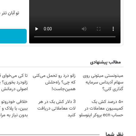
تو آبان تت
مطالب پیشنهادی
میدونستی میتونی روی
زانو درد رو تحمل می‌کنی
تا کی می‌خوای 
سهام آدیداس سرمایه
که چی؟ راه‌حلش
زانودرد بخوری؟ ی
گذاری کنی؟
همین‌جاست!
اصولی درمانش 
۵۰ درصد کش بک
3 دلار کش بک در هر
خلافی خودروتو ا
کمیسیون معاملات در
لات معاملاتی دریافت
ببین، با پلاک و 
حساب ecn بروکر اینوسلو
کنید
بدون نیاز به مرا
حضوری
نظر شما