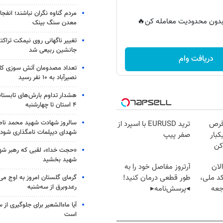
مردم گناوه نگران نباشند؛ انفجا
ر بدون محدودیت معامله کن🔥
معدن سنگ بینک
تغییر ناگهانی روی نیمکت تراکتو
جانشین ربیعی شد
دریافت وام
تعداد مصدومان آتش سوزی کار
نصیرآباد به ۱۰ نفر رسید
هشدار تداوم بارش‌های تابستان
۴ استان تا چهارشنبه
سالروز شهادت شهید محمد ناص
قرص
ترید EURUSD با اسپرد از
شهدای دیپلمات نامگذاری شود
کبار
صفر پیپ
کن
«حجت خدا»، لقبی که رهبر شهی
شهید بخشید
لان
آرتروز مفاصل خود را به
کد ملی،
طور قطعی درمان کنید!
گرمای گلستان امروز به اوج می‌ر
رعدوبرق از سه‌شنبه
جعه
◂پرسش‌نامه▸
آیا ماءالشعیر برای جلوگیری از
است