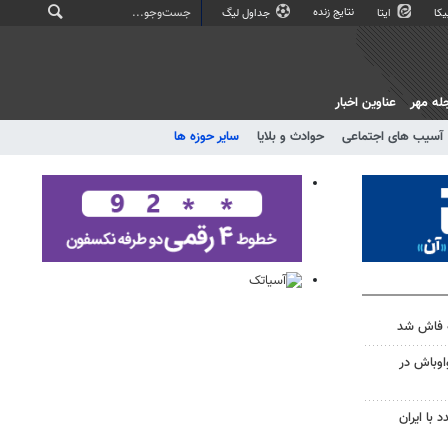
نتایج زنده
کا
ایتا
جداول لیگ
له مهر
عناوین اخبار
آسیب های اجتماعی
حوادث و بلایا
سایر حوزه ها
ه فاش شد
واوباش در
 با ایران