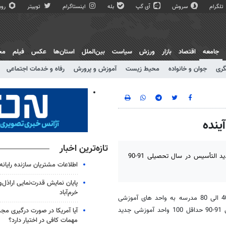
تلگرام
سروش
آی گپ
بله
اینستاگرام
توییتر
روبی
جامعه
اقتصاد
بازار
ورزش
سیاست
بین‌الملل
استان‌ها
عکس
فیلم
مج
گری
جوان و خانواده
محیط زیست
آموزش و پرورش
رفاه و خدمات اجتماعی
تازه‌ترین اخبار
مدیر کل آموزش و پرورش شهر تهران گفت:حداقل 100 واحد آموزشی جدید التأسیس در سال تحصیلی 91-90
اطلاعات مشتریان سازنده رایان
پایان نمایش قدرت‌نمایی اراذل‌
خرم‌آباد
به گزارش خبرگزاری مهر، سید علی یزدیخواه با اعلام اینکه هر ساله حدود 40 الی 80 مدرسه به واحد های آموزشی
شهر تهران اضافه می شود اظهار داشت:امسال خوشبختانه برای سال تحصیلی 91-90 حداقل 100 واحد آموزشی جدید
آیا آمریکا در صورت درگیری مجدد
مهمات کافی در اختیار دارد؟