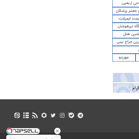
حی اربعین
معتبر پزشکان
مت ایمپلنت
اه تیزهوشان
شین هتل
رین جراح بینی
مهرینو