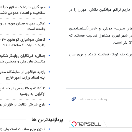
خبرنگاران با رعایت اخلاق حرفه‌
ریم تراکم میانگین دانش آموزان را در
شفافیت و اعتماد عمومی باشند
زمانی: «مهر» صدای مردم و روا
با اشاره به تعداد مدارس موجود در شهر تهران تصریح کرد:حدود 6هزار مدرسه دولتی و خاص(استعدادهای
جامعه است
یی)به اضافه 2175 مدرسه غیر دولتی در شهر تهران مشغول فعالیت هستند که
کاه
بناب؛ عملیات ۴ ساعته امداد
صد مدارس شهر تهران بصورت یک نوبته فعالیت کردند و برای سال
جمالی: خبرنگاران روایتگر شکوه 
مناسبت‌های ملی و مذهبی هس
بازدید عراقچی از نمایشگاه محر
آینه اسناد وزارت امور خارج
۳ کشته و ۲۵ زخمی در حم
اوکراین به روسیه
طرح ضربتی نظارت بر بازار در ب
پربازدیدترین ها
کلاژن برای سلامت استخوان زن