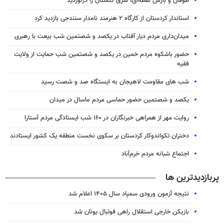
طوفان و بارش نقطه‌ای، شرق گلستان را درنوردید
استاندار کردستان از کارگاه ۲ هنرمند نامدار سنندجی بازدید کرد
میدان‌داری مردم دیار آفتاب در یکصد و شصتمین شب بیعت با رهبری
حضور باشکوه مردم خمین در یکصد و شصتمین شب حمایت از ولایت
فقیه
شب های مقاومت لاهیجان به ایستگاه صد و شصت رسید
یکصد و شصتمین حضور حماسی مردم ماسال در میدان
روایت مهر از همراهی خبرنگاران در ۱۶۰ شب ایستادگی مردم آستارا
دختران تکواندوکار کردستان بر سکوی نخست منطقه یک کشور ایستادند
اجتماع شبانه مردم خرم‌آباد
پربازدیدترین ها
نتیجه آزمون ورودی سمپاد سال ۱۴۰۵ اعلام شد
بازیکن خارجی استقلال راهی فوتبال یونان شد