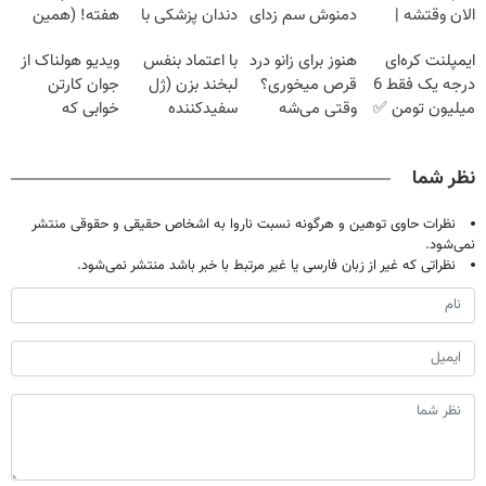
الان وقتشه |
دمنوش سم زدای
دندان پزشکی با
هفته! (همین
فقط با ۲۵
گیاهی
پک سفید کننده
حالا رایگان
ایمپلنت کره‌ای
هنوز برای زانو درد
با اعتماد بنفس
ویدیو هولناک از
میلیون تومان!!!
خانگی
صحبت کنید)
درجه یک فقط 6
قرص میخوری؟
لبخند بزن (ژل
جوان کارتن
میلیون تومن ✅
وقتی می‌شه
سفیدکننده
خوابی که
بدون عمل
دندان40%تخفیف)
میلیاردر شد.
درمانش کرد؟؟؟؟
آموزش رایگان
نظر شما
نظرات حاوی توهین و هرگونه نسبت ناروا به اشخاص حقیقی و حقوقی منتشر
نمی‌شود.
نظراتی که غیر از زبان فارسی یا غیر مرتبط با خبر باشد منتشر نمی‌شود.