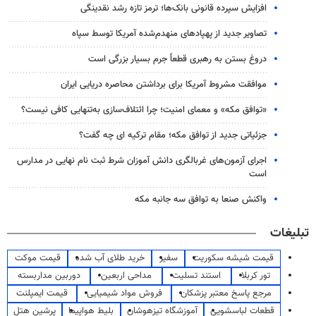
افزایش سپرده قانونی بانک‌ها؛ ترمز تازه رشد نقدینگی
تصاویر جدید از پهپادهای منهدم‌شده آمریکا توسط سپاه
دروغ بستن به رهبری قطعاً جرم بسیار بزرگی است
موافقت مشروط آمریکا برای برداشتن محاصره دریایی ایران
«توافق مکه» و معمای امنیت؛ چرا ائتلاف‌سازی به‌تنهایی کافی نیست؟
جزئیاتی جدید از توافق مکه؛ مقام ترکیه ای چه گفت؟
اجرای آزمون‌های غربالگری دانش آموزان شرط ثبت نام نهایی در مدارس
است
واکنش صنعا به توافق سه جانبه مکه
تبلیغات
قیمت شیشه سکوریت
سفیر
خرید طلای آب شده
قیمت موکت
تور کربلا
استند تسلیت
مداحی اربعین
دوربین مداربسته
مرجع پاسخ معتبر پزشکان
فروش مواد شیمیایی
قیمت ایمپلنت
قطعات لباسشویی
آموزشگاه تیزهوشان
بلیط هواپیما
پرشین هتل