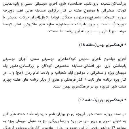
بزرگسالان،شعبده بازی،تقلید صدا،سیاه بازی، اجرای موسیقی سنتی و پاپ،نمایش
کودک، سخنرانی با موضوع هفته در کنار برگزاری مسابقه هایی نظیر دوچرخه
سواری، تیروکمان،شطرنج،دومینو،دو همگانی نوزادان،تریال(اجرای حرکات نمایشی با
دوچرخه)، ساخت و پرواز بادبادک ها،جشنواره سازه های ماکارونی، نقالی توسط
مرشد میرزا علی و ... از جمله این برنامه ها هستند.
* فرهنگسرای بهمن(منطقه 16)
اجرای تواشیح ،اجرای نمایش کودک،اجرای موسیقی سنتی، اجرای موسیقی
پاپ،آتش بازی، نور افشانی،مسابقه مخصوص کودکان و بزرگسالان،حضور یک
میهمان ویژه و سخنرانی با موضوع ایام شعبانیه و ولادت امام زمان (عج) و ... در
کنار ویژه برنامه های ثابت 7 گذر فرهنگی و هنری از دیگر برنامه های هفته چهارم
هفت شهر فیروزه ای در فرهنگسرای بهمن است.
* فرهنگسرای بهاران(منطقه 17)
در هفته چهارم هفت شهر فیروزه ای در بهاران ناصر خیرخواه مانند هفته های قبل
به عنوان مجری بر روی سن می رود و رضا رویگری نیز به عنوان میهمان ویژه به
منطقه 17 خواهد رفت. اما این هفته در بهاران علاوه بر گذرهای مختلف فرهنگی