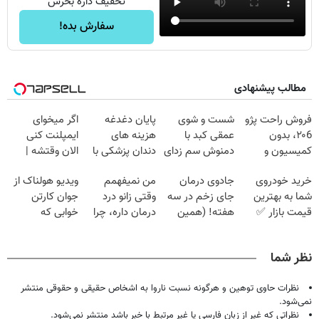
تخفیف داره بخرش
سفارش بده!
مطالب پیشنهادی
فروش راحت پژو
شست و شوی
پایان دغدغه
اگر میخوای
۲۰6، بدون
عمقی کبد با
هزینه های
ایمپلنت کنی
کمیسیون و
دمنوش سم زدای
دندان پزشکی با
الان وقتشه |
دردسر
گیاهی
پک سفید کننده
فقط با ۲۵
خرید خودروی
جادوی درمان
من نمیفهمم
ویدیو هولناک از
خانگی
میلیون تومان!!!
شما به بهترین
جای زخم در سه
وقتی زانو درد
جوان کارتن
قیمت بازار ✅
هفته! (همین
درمان داره، چرا
خوابی که
حالا رایگان
دردش رو داری
میلیاردر شد.
صحبت کنید)
تحمل میکنی؟❗
آموزش رایگان
نظر شما
نظرات حاوی توهین و هرگونه نسبت ناروا به اشخاص حقیقی و حقوقی منتشر
نمی‌شود.
نظراتی که غیر از زبان فارسی یا غیر مرتبط با خبر باشد منتشر نمی‌شود.