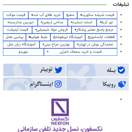
تبلیغات
قیمت شیشه سکوریت
سفیر
خرید طلای آب شده
قیمت موکت
تور کربلا
استند تسلیت
مداحی اربعین
دوربین مداربسته
مرجع پاسخ معتبر پزشکان
فروش مواد شیمیایی
قیمت ایمپلنت
قطعات لباسشویی
آموزشگاه تیزهوشان
بلیط هواپیما
پرشین هتل
نمایندگی بوش در تهران
بهترین جراح بینی
آموزشگاه زبان ملل
قیمت و خرید سمعک نامرئی
مهرینو