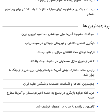
بزرگداشت بانوی پیشگام علوم سلولی برگزار شد
بیست و یکمین جشنواره تهران-مبارک آغاز شد؛ پاسداشتی برای رویاهای
ناتمام
پربازدیدترین ها
موافقت مشروط آمریکا برای برداشتن محاصره دریایی ایران
درگیری اعضای داعش و نیروهای جولانی در سیده زینب
ترکیه: توافق مکه ائتلافی موازی با ناتو نیست
۶ نفر از حریق منزل مسکونی در مشهد نجات یافتند
رئیس ستاد مشترک ارتش آمریکا خواستار راهی برای خروج از جنگ با
ایران شد
جدیدترین ادعاها و اقدامات خصمانه واشنگتن علیه ایران
حزب الله عراق: بازنگری در پاسخ به حمله اخیر عربستان و آمریکا مطرح
است
کامیون با راننده ۸ ساله در اصفهان توقیف شد