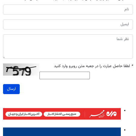
*
لطفا حاصل عبارت را در جعبه متن روبرو وارد کنید
ارسال