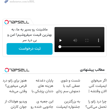
ماشینت رو بسپر به ما، به
بهترین قیمت میفروشیم! امن و
بی درد سر
ثبت درخواست
مطالب پیشنهادی
اگر میخوای
شست و شوی
پایان دغدغه
هنوز برای زانو درد
ایمپلنت کنی
عمقی کبد با
هزینه های
قرص میخوری؟
الان وقتشه |
دمنوش سم زدای
دندان پزشکی با
وقتی می‌شه
فقط با ۲۵
گیاهی
پک سفید کننده
بدون عمل
چرا درد زانو را
به بزرگترین
این جعبه ی
ویدیو هولناک از
میلیون تومان!!!
خانگی
درمانش کرد؟؟؟؟
تحمل می‌کنی؟
جشنواره ایمپلنت
جادویی خنده رو
جوان کارتن