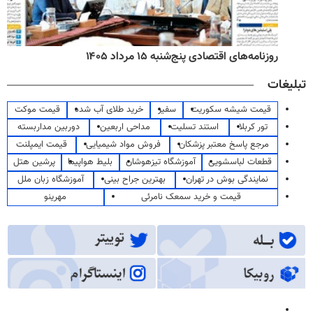
روزنامه‌های اقتصادی پنج‌شنبه ۱۵ مرداد ۱۴۰۵
تبلیغات
قیمت شیشه سکوریت
سفیر
خرید طلای آب شده
قیمت موکت
تور کربلا
استند تسلیت
مداحی اربعین
دوربین مداربسته
مرجع پاسخ معتبر پزشکان
فروش مواد شیمیایی
قیمت ایمپلنت
قطعات لباسشویی
آموزشگاه تیزهوشان
بلیط هواپیما
پرشین هتل
نمایندگی بوش در تهران
بهترین جراح بینی
آموزشگاه زبان ملل
قیمت و خرید سمعک نامرئی
مهرینو