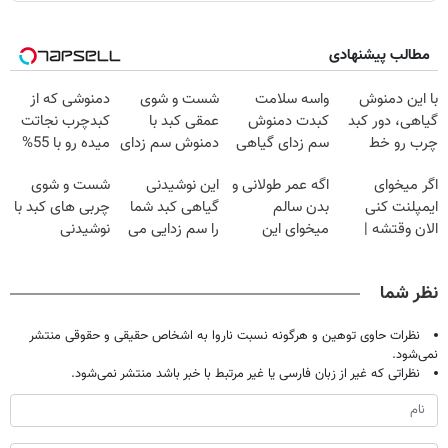
مطالب پیشنهادی
با این دمنوش
واسه سلامت
شست و شوی
دمنوشی که از
گیاهی، دور کبد
کبدت دمنوش
عمقی کبد با
کبدچرب نجاتت
چرب رو خط
سم زدای گیاهی
دمنوش سم زدای
میده رو با 55%
بکش!
رو امتحان
گیاهی
تخفیف بخر!
اگر میخوای
اگه عمر طولانی و
این نوشیدنی
شست و شوی
کن(55%
ایمپلنت کنی
بدن سالم
گیاهی کبد شما
چربی های کبد با
تخفیف)
الان وقتشه |
میخوای این
را سم زدایی می
نوشیدنی
فقط با ۲۵
نوشیدنی رو با
کند (با ضمانت
گیاهی(55%تخفیف)
میلیون تومان!!!
تخفیف بخر
مرجوعی)
نظر شما
نظرات حاوی توهین و هرگونه نسبت ناروا به اشخاص حقیقی و حقوقی منتشر
نمی‌شود.
نظراتی که غیر از زبان فارسی یا غیر مرتبط با خبر باشد منتشر نمی‌شود.