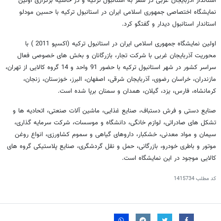
استاندار آذربایجان غربی در سفر به استانبول ترکیه و در حاشیه برگزاری اولین
نمایشگاه اختصاصی جمهوری اسلامی ایران در استانبول ترکیه با حسین مودلو
استاندار استانبول دیدار و گفتگو کرد.
اولین نمایشگاه جمهوری اسلامی ایران در استانبول ترکیه (اکسپو 2011 ) با
محوریت آذربایجان غربی با شرکت تجار، بازرگانان و بخش های خصوصی فعال
سراسر کشور در شهر استانبول ترکیه با حضور 91 واحد و 14 گروه کالایی از تهران،
مازندران، خراسان رضوی، آذربایجان شرقی، اصفهان، البرز، خوزستان، زنجان،
کرمانشاه، فارس، یزد، گیلان، همدان و سمنان برپا شده است.
صنایع دستی و فرش دستباف، صنایع غذایی، ماشین آلات صنعتی، اتحادیه ها و
تشکل های صادراتی، لوازم خانگی، دانشگاه و موسسات، شرکت سرمایه گذاری،
سیمان و مواد معدنی، خشکبار، داروهای گیاهی و سموم کشاورزی، انواع روغن
موتور و باطری خودرو، بازرگانی، حمل و نقل گردشگری، صنایع پلاستیکی گروه های
کالایی موجود در این نمایشگاه است.
کد مطلب
1415734