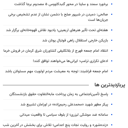
برخورد سمند و ساینا در محور گنبدکاووس ۵ مصدوم برجا گذاشت
صالحی: دمیدن در شیپور صلح با دشمن نشان از عدم تشخیص برخی
جریان‌ها است
هفته‌ای تحت تأثیر هنرهای اربعینی؛ یادبود نقاش قهوه‌خانه‌ای برگزار شد
بازیکن خارجی استقلال راهی فوتبال یونان شد
انتقاد امام جمعه فهرج از بلاتکلیفی کشاورزان شرق کرمان در فروش خرما
ادعای تکراری ترامپ: ایرانی‌ها می‌خواهند توافق کنند!
امام جمعه فراشبند: توجه به معیشت مردم اولویت مهم مسئولان باشد
پربازدیدترین ها
پاسخ تأمین‌اجتماعی به زمان پرداخت مابه‌التفاوت حقوق بازنشستگان
پیکر مطهر شهید «محمدعلی رحیم‌زاده» در اورامان تشییع شد
سامانه ضد موشکی لیزری؛ از بلوف سیاسی تا واقعیت میدانی
«زنده‌شور» و روایت نجات پنج اعدامی؛ تلاش برای بخشش در آخرین شب