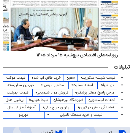
روزنامه‌های اقتصادی پنج‌شنبه ۱۵ مرداد ۱۴۰۵
تبلیغات
قیمت شیشه سکوریت
سفیر
خرید طلای آب شده
قیمت موکت
تور کربلا
استند تسلیت
مداحی اربعین
دوربین مداربسته
مرجع پاسخ معتبر پزشکان
فروش مواد شیمیایی
قیمت ایمپلنت
قطعات لباسشویی
آموزشگاه تیزهوشان
بلیط هواپیما
پرشین هتل
نمایندگی بوش در تهران
بهترین جراح بینی
آموزشگاه زبان ملل
قیمت و خرید سمعک نامرئی
مهرینو