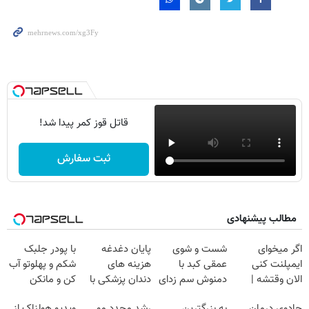
قاتل قوز کمر پیدا شد!
ثبت سفارش
مطالب پیشنهادی
اگر میخوای
شست و شوی
پایان دغدغه
با پودر جلبک
ایمپلنت کنی
عمقی کبد با
هزینه های
شکم و پهلوتو آب
الان وقتشه |
دمنوش سم زدای
دندان پزشکی با
کن و مانکن
فقط با ۲۵
گیاهی
پک سفید کننده
شو(تخفیف تا
جادوی درمان
به بزرگترین
رشد مجدد مو
ویدیو هولناک از