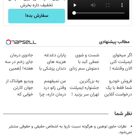
تخفیف داره بخرش
سفارش بده!
مطالب پیشنهادی
اگر میخوای
شست و شوی
پایان دغدغه
جادوی درمان
ایمپلنت کنی
عمقی کبد با
هزینه های
جای زخم در سه
الان وقتشه |
دمنوش سم زدای
دندان پزشکی با
هفته! (همین
فقط با ۲۵
گیاهی
پک سفید کننده
حالا رایگان
فروش خودرو
به بزرگترین
من نمیفهمم
ویدیو هولناک از
میلیون تومان!!!
خانگی
صحبت کنید)
شما فقط با یک
جشنواره ایمپلنت
وقتی زانو درد
جوان کارتن
درخواست آنلاین
تهران سر بزنید !
درمان داره، چرا
خوابی که
✔
| فقط ۲۵
دردش رو داری
میلیاردر شد.
میلیون !
تحمل میکنی؟❗
آموزش رایگان
نظر شما
نظرات حاوی توهین و هرگونه نسبت ناروا به اشخاص حقیقی و حقوقی منتشر
نمی‌شود.