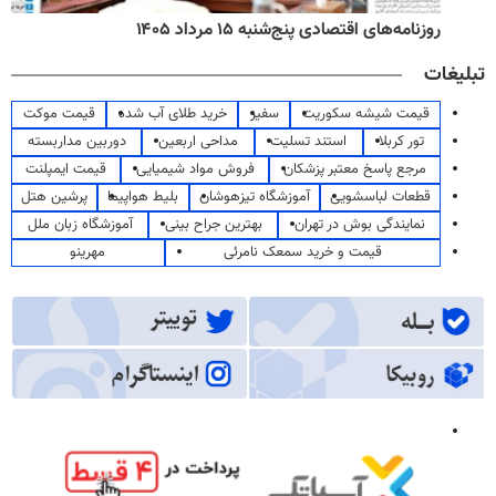
روزنامه‌های اقتصادی پنج‌شنبه ۱۵ مرداد ۱۴۰۵
تبلیغات
قیمت شیشه سکوریت
سفیر
خرید طلای آب شده
قیمت موکت
تور کربلا
استند تسلیت
مداحی اربعین
دوربین مداربسته
مرجع پاسخ معتبر پزشکان
فروش مواد شیمیایی
قیمت ایمپلنت
قطعات لباسشویی
آموزشگاه تیزهوشان
بلیط هواپیما
پرشین هتل
نمایندگی بوش در تهران
بهترین جراح بینی
آموزشگاه زبان ملل
قیمت و خرید سمعک نامرئی
مهرینو