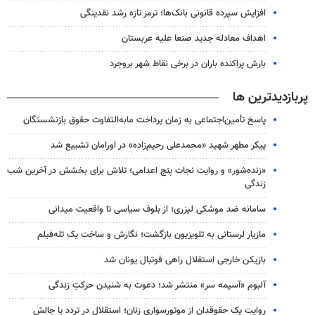
افزایش سپرده قانونی بانک‌ها؛ ترمز تازه رشد نقدینگی
اهداف معادله جدید صنعا علیه عربستان
بارش پراکنده باران در برخی نقاط شهر بروجرد
پربازدیدترین ها
پاسخ تأمین‌اجتماعی به زمان پرداخت مابه‌التفاوت حقوق بازنشستگان
پیکر مطهر شهید «محمدعلی رحیم‌زاده» در اورامان تشییع شد
«زنده‌شور» و روایت نجات پنج اعدامی؛ تلاش برای بخشش در آخرین شب
زندگی
سامانه ضد موشکی لیزری؛ از بلوف سیاسی تا واقعیت میدانی
مازیار لرستانی به تلویزیون بازگشت؛ نگارش و ساخت یک تله‌فیلم
بازیکن خارجی استقلال راهی فوتبال یونان شد
آلبوم «آسیمه سر» منتشر شد؛ دعوت به شنیدن حرکتِ زندگی
روایت یک حقوقدان از موتورسواری زنان؛ استقلال در تردد یا چالش