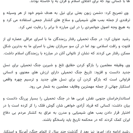
ها با کسانی بود که برای اعتلای اسلام و قرآن به پا خاسته بودند.
وی تصریح کرد: دشمن زبون بعثی برای نیل به هدف شوم خود از هر وسیله و
ترفندی از جمله بمب های شیمیایی و سلاح های کشتار جمعی استفاده می کرد و
به هیچ وجه اصول جوانمردی را در این مبارزه نا برابر را رعایت نمی کرد.
رشید عنوان کرد: در جنگ تحمیلی رفتار رزمندگان ما با اسرای عراقی عصاره ای از
فتوت و رافت اسلامی بود اما در آن سو سربازان بعثی با اسرای ما به بدترین شکل
ممکن رفتار می کردند که نشان از ناتوانی آنان در مبارزه با رزمندگان اسلام داشت.
وی وظیفه معلمین را بازگو کردن حقایق تلخ و شیرین جنگ تحمیلی برای نسل
جدید دانست و افزود: تاریخ جنگ تحمیلی دارای ارزش های معنوی و انسانی
فراوانی است که بازگو کردن آن برای نسل های جدید و ترسیم چهره واقعی
استکبار جهانی از جمله مهمترین وظایف معلمین به شمار می رود.
استاندارخراسان جنوبی نقش غربی ها در جنگ تحمیلی را بسیار پررنگ دانست و
بیان داشت: کسانی که فریاد آزادی خواهی شان گوش فلک را کر کرده است با در
اختیار قرار دادن بمب های شیمیایی و مدرن به عراق به کشتار مردم بی دفاع
ایران کمک کردند که در محکمه تاریخ باید پاسخگو باشند.
رشید ادامه داد: امروز نیز بعد از گذشت چند سال از اتمام جنگ، آمریکا و استکبار