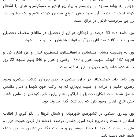
جهانی به بهانه مبارزه با تروریسم و برقراری آزادی و دموکراسی، عراق را اشغال
کرده است که نتیجه آن وجود بیش از پنج میلیون کودک یتیم و یک میلیون نفر
زن بی سرپرست خانوار در عراق است.
وی ادامه داد: 50 درصد از کودکان عراقی از تحصیل در مقاطع مختلف تحصیلی
محرومند و 60 درصد آنان نان آور خانواده هایشان محسوب می شوند.
وی به وضعیت مشابه مسلمانان درافغانستان، فلسطین، لبنان و غزه اشاره کرد و
افزود: 437 کودک شهید، هزار و 770 زخمی و هزار و 346 یتیم نتیجه 22 روز
حمله ددمنشانه رژیم صهیونیستی به غزه است.
وی ادامه داد: خوشبختانه در ایران اسلامی به یمن پیروزی انقلاب اسلامی، وجود
رهبری حکیم و فرزانه و امنیت پایداری که به برکت خون شهدا و دفاع مقدس
حاصل شده است امکان تحصیل و فراگیری علم برای تمامی کودکان از تمامی اقشار
حتی اتباع افغانی وجود دارد که باید شکر گذار خداوند بود.
وی بیداری اسلامی در کشورهای خاورمیانه و شمال آفریقا را الگو گیری از انقلاب
اسلامی دانست و تصریح کرد: امروز دشمن درصدد خدشه دار کردن هویت دینی و
ملی ما است که باید با حفظ هوشیاری و بصریت نگذاریم دشمن به این هدف
شوم خود دست یابد.