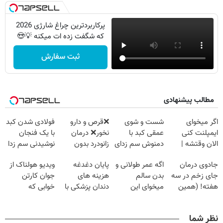
پرکاربردترین چراغ شارژی 2026
که شگفت زده ات میکنه 💡😍
ثبت سفارش
مطالب پیشنهادی
اگر میخوای
شست و شوی
❌قرص‌ و دارو
فولادی شدن کبد
ایمپلنت کنی
عمقی کبد با
نخور❌ درمان
با یک فنجان
الان وقتشه |
دمنوش سم زدای
زانودرد بدون
نوشیدنی سم زدا
فقط با ۲۵
گیاهی
قرص
جادوی درمان
اگه عمر طولانی و
پایان دغدغه
ویدیو هولناک از
میلیون تومان!!!
جای زخم در سه
بدن سالم
هزینه های
جوان کارتن
هفته! (همین
میخوای این
دندان پزشکی با
خوابی که
حالا رایگان
نوشیدنی رو با
پک سفید کننده
میلیاردر شد.
صحبت کنید)
تخفیف بخر
خانگی
آموزش رایگان
نظر شما