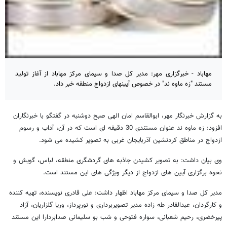
مهاباد - خبرگزاری مهر: مدیر کل صدا و سیمای مرکز مهاباد از آغاز تولید
مستند "زه ماوه ند" در خصوص آیینهای ازدواج منطقه خبر داد.
به گزارش خبرنگار مهر، ابوالقاسم امان الهی صبح دوشنبه در گفتگو با خبرنگاران
افزود: زه ‌ماوه ‌ند عنوان مستندی 30 دقیقه ای است که در آن، آداب و رسوم
ازدواج در مناطق کردنشین آذربایجان غربی به تصویر کشیده می شود.
وی بیان داشت: به تصویر کشیدن جاذبه های گردشگری منطقه، لباس، گویش و
نحوه برگزاری آیین های ازدواج از دیگر ویژگی های این مستند است.
مدیر کل صدا و سیمای مرکز مهاباد اظهار داشت: علی قادری نویسنده، تهیه کننده
و کارگردان، عبدالقادر طه زاده مدیر تصویربرداری و نورپرداز، وریا گلزاریان، آزاد
پیرخضری، رحیم شعبانی، سواره فتوحی و شب بو سلیمانی صدابردارا این مستند