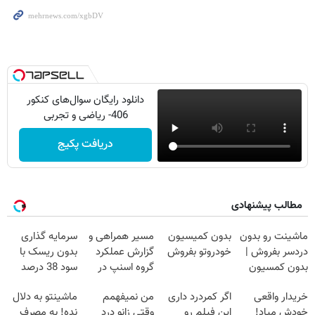
دانلود رایگان سوال‌های کنکور
406- ریاضی و تجربی
دریافت پکیج
مطالب پیشنهادی
ماشینت رو بدون
بدون کمیسیون
مسیر همراهی و
سرمایه گذاری
دردسر بفروش |
خودروتو بفروش
گزارش عملکرد
بدون ریسک با
بدون کمسیون
گروه اسنپ در
سود 38 درصد
😍
۱۴۰۴
سالانه📈
خریدار واقعی
اگر کمردرد داری
من نمیفهمم
ماشینتو به دلال
خودش میاد!
این فیلم رو
وقتی زانو درد
نده! به مصرف