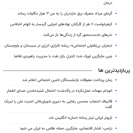
درمان
گرمای مرداد مصرف برق مازندران را به مرز ۳ هزار مگاوات رساند
کیفرخواست ۶ نفر از کارکنان نهادهای اجرایی گرمسار به اتهام اختلاس
نذرهای خدمت‌محور گره از زندگی‌ها باز می‌کنند
«بحران بی‌تفاوتی اجتماعی»؛ ریشه ناترازی انرژی در سیستان و بلوچستان
چین جایگزین اوپک شد؛ کنترل بازار نفت با مدیریت راهبردی تقاضا
پربازدیدترین ها
زمان پرداخت معوقات بازنشستگان تامین اجتماعی اعلام شد
انهدام مهمات عمل‌نکرده در پاکدشت؛ احتمال شنیده‌شدن صدای انفجار
قالیباف انتصاب محسن رضایی به دبیری شورای‌عالی امنیت ملی را تبریک
گفت
لژیونر ایرانی تیتر رسانه «سان» انگلیس شد
ترامپ: فشار اقتصادی، جایگزین حمله نظامی به ایران می شود