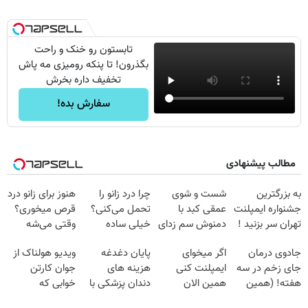
تابستون رو خنک و راحت
بگذرون! تا پنکه رومیزی مه پاش
تخفیف داره بخرش
سفارش بده!
مطالب پیشنهادی
به بزرگترین
شست و شوی
چرا درد زانو را
هنوز برای زانو درد
جشنواره ایمپلنت
عمقی کبد با
تحمل می‌کنی؟
قرص میخوری؟
تهران سر بزنید !
دمنوش سم زدای
خیلی ساده
وقتی می‌شه
| فقط ۲۵
گیاهی
درمنزل درمانش
بدون عمل
جادوی درمان
اگر میخوای
پایان دغدغه
ویدیو هولناک از
میلیون !
کن
درمانش کرد؟؟؟؟
جای زخم در سه
ایمپلنت کنی
هزینه های
جوان کارتن
هفته! (همین
همین الان
دندان پزشکی با
خوابی که
حالا رایگان
وقتشه | فقط با
پک سفید کننده
میلیاردر شد.