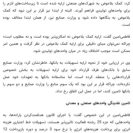
کرد: کمک بلاعوض به شهرک‌های صنعتی ارایه شده است تا زیرساخت‌های لازم را
برای واحدهای تولیدی فراهم آورند. البته از ابتدا نیز قرار بر این نبود که کمک
بلاعوض به بنگاهها داده شود و وزارت صنایع نیز، از همان ابتدا مخالف بوده
است.
فاطمی‌امین گفت: ارایه کمک بلاعوض نه امکان‌پذیر بوده است و نه مطلوب است؛
چراکه نمی‌توان مبنای دقیقی برای ارایه کمک بلاعوض در نظر گرفت و همین امر
ممکن است موجب اختلاف زیاد در میان واحدهای تولیدی شود.
وی در ارزیابی خود از نحوه ارایه تسهیلات به بانکها، خاطرنشان کرد: وزارت صنایع
سابق با بانک‌های طرف قرارداد خود برای ارایه تسهیلات به بخش خصوصی
قراردادهایی را منعقد کرده است، اما متاسفانه بانکها به تعهدات خود عمل
نکرده‌اند، چراکه قرار بر این بود که یک سوم منابع را وزارت صنایع و دو سوم را
بانکها تامین کنند، اما در عمل این اتفاق رخ نداد.
تامین نقدینگی واحدهای صنعتی و معدنی
فاطمی‌امین در این خصوص گفت: با اجرای قانون هدفمندکردن یارانه‌ها، به
واحدهایی که جزء 25 رشته فعالیت تاثیرپذیر هستند، تسهیلات خط اعتباری هزینه
انرژی برای پرداخت هزینه‌های انرژی با نرخ سود 3 درصد و دوره بازپرداخت 12