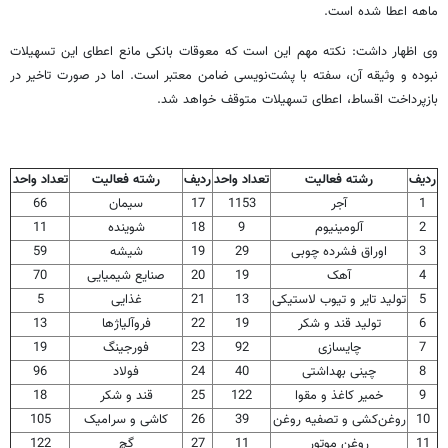
ماهه اعطا شده است.
وی اظهار داشت: نکته مهم این است که معوقات بانکی مانع اعطای این تسهیلات
نبوده و وثیقه آن، سفته با پشت‌نویسی ضامن معتبر است. اما در صورت تاخیر در
بازپرداخت اقساط، اعطای تسهیلات متوقف خواهد شد.
ردیف
رشته فعالیت
تعداد واحد
ردیف
رشته فعالیت
تعداد واحد
1
آجر
1153
17
سیمان
66
2
آلومینیوم
9
18
شوینده
11
3
اوراق فشرده چوبی
29
19
شیشه
59
4
آهک
19
20
صنایع شیمیایی
70
5
تولید تایر و تیوب لاستیکی
13
21
غذایی
5
6
تولید قند و شکر
19
22
فروآلیاژها
13
7
چایسازی
92
23
فورجینگ
19
8
چینی بهداشتی
40
24
فولاد
96
9
خمیر کاغذ و مقوا
122
25
قند و شکر
18
10
روغن‌کشی و تصفیه روغن
39
26
کاشی و سرامیک
105
11
روغن موتور
11
27
گچ
122