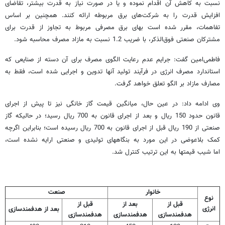
نسبت به کاهش آن اقدام نموده و یا در صورت نیاز به قدرت بیشتر، تقاضای
افزایش قدرت را به شرکت‌های برق مربوطه ارائه کنند. همچنین بر اساس
تفاهمات، مقرر شده است بهای برق مصرفی مربوط به تجاوز از قدرت برای
مشترکان صنعتی فوق‌الذکر، با ضریب 1.2 نسبت به مازاد مصرف محاسبه شود.
فاطمی‌امین گفت: جرایم عدم رعایت الگوی مصرف برای آن دسته از صنایعی که
استاندارد مصرف انرژی در فرآیند تولید آنها تدوین و اجرایی شده است، فقط به
مصارف مازاد بر الگو تعلق خواهد گرفت.
وی ادامه داد: در عین حال، میانگین قیمت گاز خانگی نیز تا پیش از اجرای
قانون حدود 150 ریال و بعد از اجرای قانون به 700 ریال رسید؛ در حالیکه گاز
صنعتی از 190 ریال قبل از اجرای قانون به 700 ریال رسیده است؛ بنابراین اگرچه
کمک بلاعوضی در این مورد به بنگاههای تولیدی و صنعتی ارایه نشده است،
اما شیب قیمتها به این ترتیب کنترل شد.
خانوار
صنعت
نوع
قبل از
بعد از
قبل از
انرژی
بعد از هدفمندسازی
هدفمندسازی
هدفمندسازی
هدفمندسازی