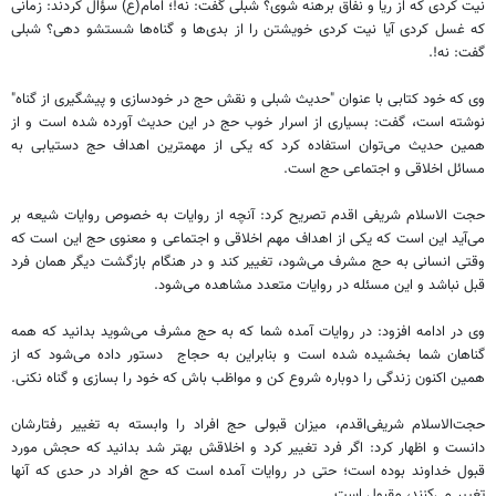
نیت کردی که از ریا و نفاق برهنه شوی؟ شبلی گفت: نه!؛ امام(ع) سؤال کردند: زمانی
که غسل کردی آیا نیت کردی خویشتن را از بدی‌ها و گناه‌ها شستشو دهی؟ شبلی
گفت: نه!.
وی که خود کتابی با عنوان "حدیث شبلی و نقش حج در خودسازی و پیشگیری از گناه"
نوشته است، گفت: بسیاری از اسرار خوب حج در این حدیث آورده شده است و از
همین حدیث می‌توان استفاده کرد که یکی از مهمترین اهداف حج دستیابی به
مسائل اخلاقی و اجتماعی حج است.
حجت الاسلام شریفی اقدم تصریح کرد: آنچه از روایات به خصوص روایات شیعه بر
می‌آید این است که یکی از اهداف مهم اخلاقی و اجتماعی و معنوی حج این است که
وقتی انسانی به حج مشرف می‌شود، تغییر کند و در هنگام بازگشت دیگر همان فرد
قبل نباشد و این مسئله در روایات متعدد مشاهده می‌شود.
وی در ادامه افزود: در روایات آمده شما که به حج مشرف می‌شوید بدانید که همه
گناهان شما بخشیده شده است و بنابراین به حجاج دستور داده می‌شود که از
همین اکنون زندگی را دوباره شروع کن و مواظب باش که خود را بسازی و گناه نکنی.
حجت‌الاسلام شریفی‌اقدم، میزان قبولی حج افراد را وابسته به تغییر رفتارشان
دانست و اظهار کرد: اگر فرد تغییر کرد و اخلاقش بهتر شد بدانید که حجش مورد
قبول خداوند بوده است؛ حتی در روایات آمده است که حج افراد در حدی که آنها
تغییر می‌کنند، مقبول است.