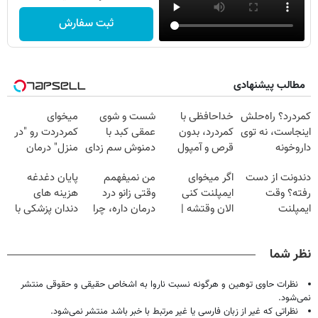
ثبت سفارش
مطالب پیشنهادی
کمردرد؟ راه‌حلش
خداحافظی با
شست و شوی
میخوای
اینجاست، نه توی
کمردرد، بدون
عمقی کبد با
کمردردت رو "در
داروخونه
قرص و آمپول
دمنوش سم زدای
منزل" درمان
گیاهی
کنی؟ (◂فیلم +
دندونت از دست
اگر میخوای
من نمیفهمم
پایان دغدغه
◂پرسش‌نامه)
رفته؟ وقت
ایمپلنت کنی
وقتی زانو درد
هزینه های
ایمپلنت
الان وقتشه |
درمان داره، چرا
دندان پزشکی با
دیجیتاله
فقط با ۲۵
دردش رو داری
پک سفید کننده
میلیون تومان!!!
تحمل میکنی؟❗
خانگی
نظر شما
نظرات حاوی توهین و هرگونه نسبت ناروا به اشخاص حقیقی و حقوقی منتشر
نمی‌شود.
نظراتی که غیر از زبان فارسی یا غیر مرتبط با خبر باشد منتشر نمی‌شود.