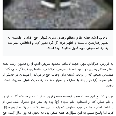
روحانی ارشد بعثه مقام معظم رهبری میزان قبولی حج افراد را وابسته به
تغییر رفتارشان دانست و اظهار کرد: اگر فرد تغییر کرد و اخلاقش بهتر شد
بدانید که حجش مورد قبول خداوند بوده است.
به گزارش خبرگزاری مهر، حجت‌الاسلام محمود شریفی‌اقدم، از روحانیون ارشد بعثه
مقام معظم رهبری در مورد اهداف سیاسی، اجتماعی، اقتصادی، فرهنگی حج، گفت:
مهمترین هدفی که از روایات شیعه برای وجوب حج بر می‌آید را می‌توان در حدیثی از
امام سجاد (ع) در رابطه با معارف و اسرار حج که به حدیث شبلی معروف است،
یافت.
وی در تشریح این حدیث ضمن توصیه همه زائران به قرائت این حدیث، گفت: فردی
با نام شبلی که از اصحاب امام سجاد (ع) بود به سفر حج مشرف شد، پس از
بازگشت امام سجاد در مورد معارفی که باید در این سفر کسب می‌کرده از وی سؤال
کرد، اما پاسخ شبلی به این سؤال‌ها همه منفی بود به نحوی که وی سال آینده حج