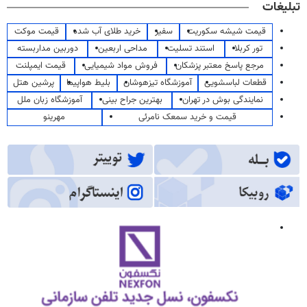
تبلیغات
قیمت شیشه سکوریت
سفیر
خرید طلای آب شده
قیمت موکت
تور کربلا
استند تسلیت
مداحی اربعین
دوربین مداربسته
مرجع پاسخ معتبر پزشکان
فروش مواد شیمیایی
قیمت ایمپلنت
قطعات لباسشویی
آموزشگاه تیزهوشان
بلیط هواپیما
پرشین هتل
نمایندگی بوش در تهران
بهترین جراح بینی
آموزشگاه زبان ملل
قیمت و خرید سمعک نامرئی
مهرینو