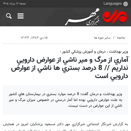
جمعه ۱۶ مرداد ۱۴۰۵
جامعه
سایر حوزه ها
۱۵ دی ۱۳۸۳، ۱۲:۳۳
وزير بهداشت ، درمان و آموزش پزشكي كشور :
آماري از مرگ و مير ناشي از عوارض دارويي
نداريم // 8 درصد بستري ها ناشي از عوارض
دارويي است
وزير بهداشت و درمان گفت: 8 درصد موارد بستري در بيمارستان هاي كشور
به علت عوارض دارويي بوده اما آمار درستي در خصوص ميزان مرگ و مير
ناشي از اين عوارض در دست نيست.
به گزارش خبرنگار اجتماعي خبرگزاري مهر دكتر مسعود پزشكيان امروز در همايش