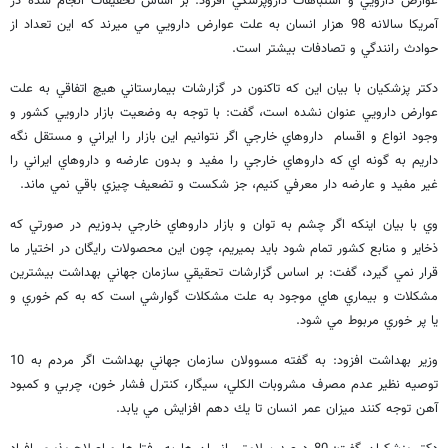
عوارض دارويي و اشتباهات داروپزشكي افزود: بر اساس تحقيقات انجام شده در
آمريكا سالانه 98 هزار انسان به علت عوارض دارويي مي ميرند كه اين تعداد از
حوادث رانندگي و تصادفات بيشتر است.
دكتر پزشكيان با بيان اين كه تاكنون در گزارشات بيمارستاني هيچ اتفاقي به علت
عوارض دارويي عنوان نشده است، گفت: با توجه به وضعيت بازار دارويي كشور و
وجود انواع و اقسام داروهاي خارجي اگر نتوانيم اين بازار را ايراني و مستقل نگه
داريم به گونه اي كه داروهاي خارجي را مفيد و بدون عارضه و داروهاي ايراني را
غير مفيد و عارضه دار معرفي كنيم، جز شكست و تضعيف چيزي باقي نمي ماند.
وي با بيان اينكه اگر چشم به توان و بازار داروهاي خارجي بدوزيم در صورتي كه
ذخاير و منابع كشور تمام شود بايد بميريم، چون اين محصولات رايگان در اختيار ما
قرار نمي گيرد، گفت: بر اساس گزارشات تحقيقي سازمان جهاني بهداشت بيشترين
مشكلات و بيماري هاي موجود به علت مشكلات گوارشي است كه به كم خوري و
يا پر خوري مربوط مي شود.
وزير بهداشت افزود: به گفته مسوولان سازمان جهاني بهداشت اگر مردم به 10
توصيه نظير عدم مصرف مشروبات الكلي، سيگار، كنترل فشار خون، چربي و كمبود
آهن توجه كنند ميزان عمر انسان تا يك دهم افزايش مي يابد.