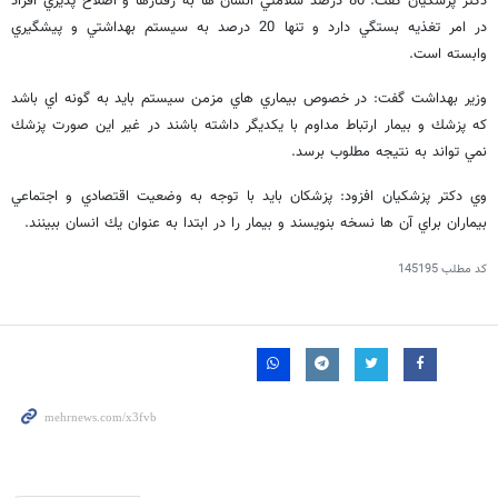
دكتر پزشكيان گفت: 80 درصد سلامتي انسان ها به رفتارها و اصلاح پذيري افراد
در امر تغذيه بستگي دارد و تنها 20 درصد به سيستم بهداشتي و پيشگيري
وابسته است.
وزير بهداشت گفت: در خصوص بيماري هاي مزمن سيستم بايد به گونه اي باشد
كه پزشك و بيمار ارتباط مداوم با يكديگر داشته باشند در غير اين صورت پزشك
نمي تواند به نتيجه مطلوب برسد.
وي دكتر پزشكيان افزود: پزشكان بايد با توجه به وضعيت اقتصادي و اجتماعي
بيماران براي آن ها نسخه بنويسند و بيمار را در ابتدا به عنوان يك انسان ببينند.
کد مطلب
145195