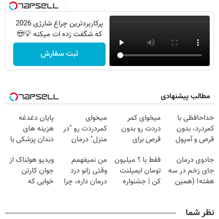
پرکاربردترین چراغ شارژی 2026
که شگفت زده ات میکنه 💡😍
ثبت سفارش
مطالب پیشنهادی
خداحافظی با
میخوای کمر
میخوای
پایان دغدغه
کمردرد، بدون
دردت رو بدون
کمردردت رو "در
هزینه های
قرص و آمپول
قرص برای
منزل" درمان
دندان پزشکی با
همیشه خوب
کنی؟ (◂فیلم +
پک سفید کننده
جادوی درمان
فقط با ؟ میلیون
من نمیفهمم
ویدیو هولناک از
کنی؟
◂پرسش‌نامه)
خانگی
جای زخم در سه
تومان ایمپلنت
وقتی زانو درد
جوان کارتن
(◂پرسش‌نامه رو
هفته! (همین
کن | جشنواره
درمان داره، چرا
خوابی که
پر کن)
حالا رایگان
تموم نشه !!!
دردش رو داری
میلیاردر شد.
صحبت کنید)
تحمل میکنی؟❗
آموزش رایگان
نظر شما