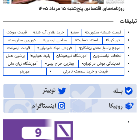
روزنامه‌های اقتصادی پنج‌شنبه ۱۵ مرداد ۱۴۰۵
تبلیغات
قیمت شیشه سکوریت
سفیر
خرید طلای آب شده
قیمت موکت
تور کربلا
استند تسلیت
مداحی اربعین
دوربین مداربسته
مرجع پاسخ معتبر پزشکان
فروش مواد شیمیایی
قیمت ایمپلنت
قطعات لباسشویی
آموزشگاه تیزهوشان
بلیط هواپیما
پرشین هتل
نمایندگی بوش در تهران
بهترین جراح بینی
آموزشگاه زبان ملل
قیمت و خرید سمعک نامرئی
مهرینو