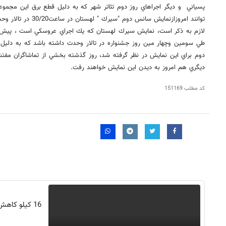
پسياني و ديگر اجراهاي روز دوم تئاتر شهر كه به دليل قطع برق اين مجموعه
توانند امروزازنمايش سانس دوم "سيرك " لهستان در ساعت30/20 در تالار وحدت ديدن نمايند.
طي سومين وچهار مين روز جشنواره در تالار وحدت داشته باشد كه به دلي
دوم براي اين نمايش در نظر گرفته شد، روز گذشته بخشي از تماشاگران م
ديگري هم امروز به ديدن اين نمايش خواهند رفت.
کد مطلب
151169
16 کیلو کا