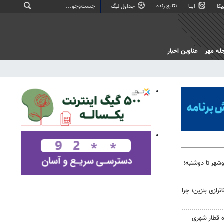
نتایج زنده
کا
ایتا
جداول لیگ
له مهر
عناوین اخبار
شهر تا دوشنبه؛
رازی بنزین؛ چرا
ه قطار شهری