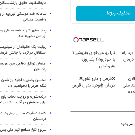
مابه‌التفاوت حقوق بازنشستگان
تخفیف ویژه!
سامانه ضد موشکی لیزری؛ از ب
واقعیت میدانی
پیکر مطهر شهید «محمدعلی رحیم
اورامان تشییع شد
روایت یک حقوقدان از موتورسوا
درد راه
تارا رو می‌خوای بفروشی؟
استقلال در تردد یا چالش فرهن
درمان
با خودرو۴۵ یک‌روزه
امضای توافق دفاعی بین عربستا
بفروشش
پاکستان
لان
❌قرص‌ و دارو نخور❌
محسن رضایی: اجازه باز شدن 
کد ملی،
درمان زانودرد بدون قرص
تنگه هرمز را نخواهیم داد
جعه
«زنده‌شور» و روایت نجات پنج 
برای بخشش در آخرین شب زند
ادامه عملیات نظامی یمنی‌ها عل
عربستان
نمی‌شود.
شروع تلخ مدافع تیم ملی پس ا