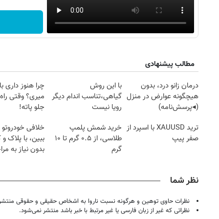
مطالب پیشنهادی
درمان زانو درد، بدون
با این روش
چرا هنوز داری با 
هیچگونه عوارض در منزل
گیاهی،تناسب اندام دیگر
میری؟ وقتی راه 
(◂پرسش‌نامه)
رویا نیست
جلو پاته!
ترید XAUUSD با اسپرد از
خرید شمش پلمپ
خلافی خودروتو ا
صفر پیپ
طلاسی، از ۰.۵ گرم تا ۱۰
ببین، با پلاک و 
گرم
بدون نیاز به مرا
حضوری
نظر شما
نظرات حاوی توهین و هرگونه نسبت ناروا به اشخاص حقیقی و حقوقی منتشر 
نظراتی که غیر از زبان فارسی یا غیر مرتبط با خبر باشد منتشر نمی‌شود.