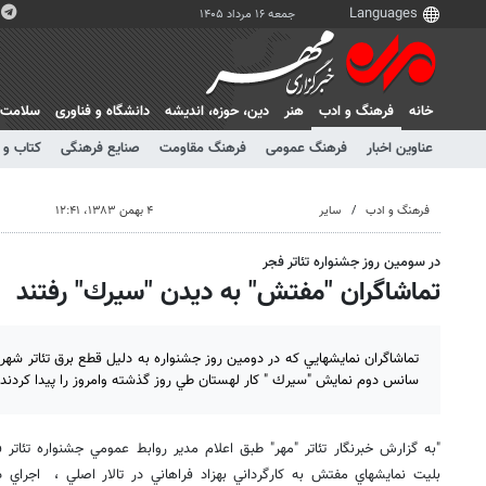
جمعه ۱۶ مرداد ۱۴۰۵
خانه
فرهنگ و ادب
هنر
دين، حوزه، انديشه
دانشگاه و فناوری
سلامت
عناوین اخبار
فرهنگ عمومی
فرهنگ مقاومت
صنایع فرهنگی
کتاب و 
فرهنگ و ادب
سایر
۴ بهمن ۱۳۸۳، ۱۲:۴۱
در سومين روز جشنواره تئاتر فجر
تماشاگران "مفتش" به ديدن "سيرك" رفتند
تماشاگران نمايشهايي كه در دومين روز جشنواره به دليل قطع برق تئاتر شهر 
سانس دوم نمايش "سيرك " كار لهستان طي روز گذشته وامروز را پيدا كردند.
"به گزارش خبرنگار تئاتر "مهر" طبق اعلام مدير روابط عمومي جشنواره تئات
بليت نمايشهاي مفتش به كارگرداني بهزاد فراهاني در تالار اصلي ، اجراي دوم