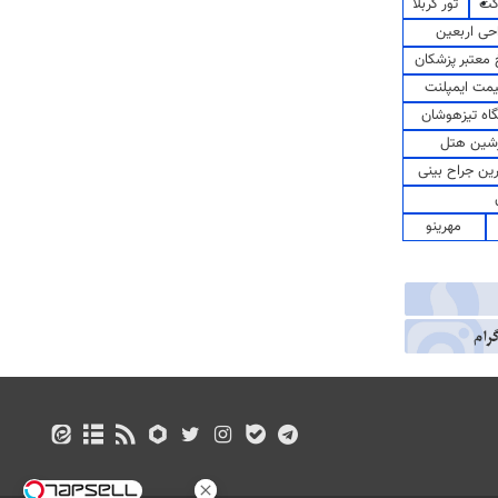
کت
تور کربلا
حی اربعین
معتبر پزشکان
مت ایمپلنت
اه تیزهوشان
شین هتل
رین جراح بینی
مهرینو