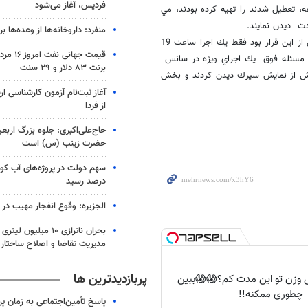
فردیس، آغاز می‌شود
، تعطيل شدند را تهيه كرده بودند، مي
منفرد: داروخانه‌ها از وعده‌ها بری
لازم به ذكر است، نمايش سيرك لهستان كه يك اجراي عروسكي است ، پيش از اين قرار بود فقط يك اجرا ساعت 19
قیمت جهانی
ل مسئله فوق يك اجراي ويژه در سانس
برنت ۸۳ دلار و ۲۹ سنت
فتش از نمايش سيرك ديدن كردند و بخش
آغاز ثبت‌نام‌ آزمون کارشناسی 
از فردا
حاج‌علی‌اکبری: جلوه بزرگ اربع
حضرت زینب (س) است
درصد رسید
الجزیره: وقوع انفجار مهیب در
بحران ناترازی ۱۰ میلیو
مدیریت تقاضا و اصلاح ساختار
پربازدیدترین ها
هش وزن تو این مدت کم؟😱😱ببین
چطوری ممکنه!!
پاسخ تأمین‌اجتماعی به زمان پ