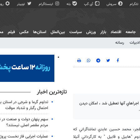
تلگرام
سروش
آی گپ
بله
اینستاگرام
توییتر
روبی
جامعه
اقتصاد
بازار
ورزش
سیاست
بین‌الملل
استان‌ها
عکس
فیلم
مج
ادبیات
رسانه
تازه‌ترین اخبار
تداوم گرما و شرجی در استان بو
اجراهاي آنها تعطيل شد ، امكان ديدن
احتمال رگبار و تندباد موقت
سهم پنهان دولت و صنعت در نات
مردم مقصر اصلی نیستند؟
ر فجر، محمد حسين عابدي تماشاگراني كه
عملیات اجرایی فاز نخست پروژ
 "هابيل و قابيل " به كارگرداني آتيلا