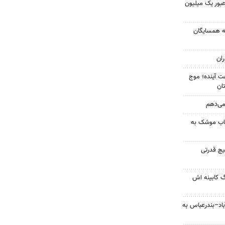
 عبور یک میلیون
به همسایگان
ان
 کشور در ۷۲ ساعت آینده؛ موج
 می‌دهم
رتاب موشک به
یچ قدرتی
گ کابینه اش
اد–بندرعباس به