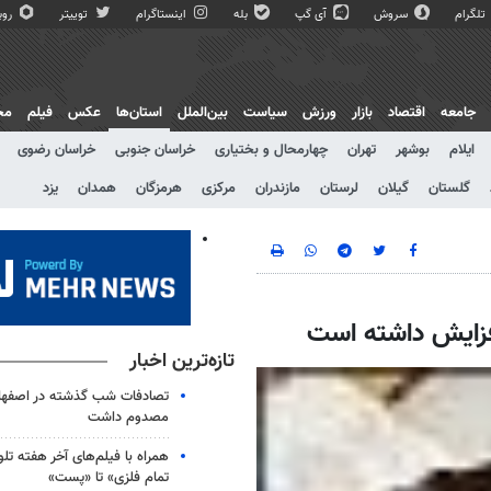
تلگرام
سروش
آی گپ
بله
اینستاگرام
توییتر
روبی
جامعه
اقتصاد
بازار
ورزش
سیاست
بین‌الملل
استان‌ها
عکس
فیلم
مج
ایلام
بوشهر
تهران
چهارمحال و بختیاری
خراسان جنوبی
خراسان رضوی
گلستان
گیلان
لرستان
مازندران
مرکزی
هرمزگان
همدان
یزد
تازه‌ترین اخبار
مصدوم داشت
همراه با فیلم‌های آخر هفته تلو
تمام فلزی» تا «پست»