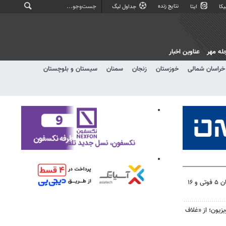
نتایج زنده
کا
ایتا
جداول لیگ
له مهر
عناوین اخبار
خراسان شمالی
خوزستان
زنجان
سمنان
سیستان و بلوچستان
تصادفات شب گذشته در اصفهان ۵ فوتی و ۱۶
یزیون؛ از «غلاف