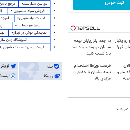
ثبت خودرو
دوربین مداربسته
مرجع پاسخ 
فروش مواد شیمیایی
قی
قطعات لباسشویی
آموزشگ
بلیط هواپیما
پر
نمایندگی بوش در تهران
بهت
آموزشگاه زبان ملل
 رو یکبار
به جمع بازاریابان بیمه
ان کن!
سامان بپیوندید و درآمد
قیمت و خرید سمعک نامرئی
بالا کسب کنید
لان
فرصت ویژه‼️ استخدام
کد ملی،
بیمه سامان با حقوق و
جعه
مزایای بالا
نمی‌شود.