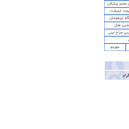
معتبر پزشکان
مت ایمپلنت
اه تیزهوشان
شین هتل
رین جراح بینی
مهرینو