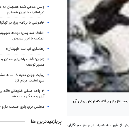
ونس مدعی شد: همچنان به دنب
دیپلماتیک با ایران هستیم
خاموشی با برنامه برق در کهگیل
ائتلاف ضد یمن؛ توطئه صهیونی
المندب با ابزار سعودی
رهاسازی آب سد «ایوشان»
زنجان؛ قطب راهبردی معدن و 
مسیر توسعه
روایت جوان نخبه
سپر امنیت مردم کرد
۳ واحد صنفی ضایعاتی فاقد پ
آران و بیدگل پلمب شد
ن - خبرگزاری مهر: طی سال جاری کشف کالای قاچاق در اصفهان 24 درصد افزایش یافته که ارزش ریالی آن
مجلس برای یاری صنعت دارو چ
پربازدیدترین ها
یش از ظهر سه شنبه در جمع خبرنگاران