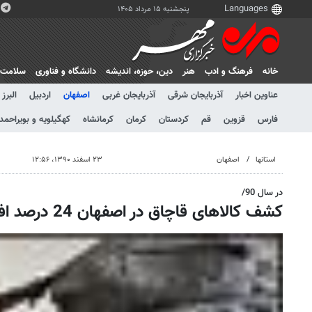
پنجشنبه ۱۵ مرداد ۱۴۰۵
خانه
فرهنگ و ادب
هنر
دين، حوزه، انديشه
دانشگاه و فناوری
سلامت
عناوین اخبار
آذربایجان شرقی
آذربایجان غربی
اصفهان
اردبیل
البرز
فارس
قزوین
قم
کردستان
کرمان
کرمانشاه
کهگیلویه و بویراحمد
استانها
اصفهان
۲۳ اسفند ۱۳۹۰، ۱۲:۵۶
در سال 90/
کشف کالاهای قاچاق در اصفهان 24 درصد افزایش داشته است