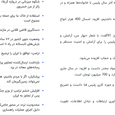
شکوه میزبانی در دروازه کربلا؛
خر سال پلیس با خانواده‌ها همراه و در
زائر از مرز خسروی
استفاده از خاک ما برای حمله 
وی با بیان اینکه سال گذشته 18 مورد حادثه جزئی ناشی از مواد منفجره ترقه داشتیم، افزود: امسال 400 هزار انواع
ممنوع است
دستگیری قاضی قلابی در مازندر
فرمانده انتظامی استان اصفهان با اشاره به برنامه‌های امنیتی پلیس در نوروز 91گفت: با شعار «بهار من، آرامش و
وضعیت جوی
پلیس را برای آرامش و امنیت مستقر و
بارش‌های تابستانه در راه ۱۱ استان
ترامپ: توافق با ایران را ترجیح
اف و حجاب افزوده می‌شود.
بازداشت ارسال‌کننده تصاویر پ
رسانه‌های معاند در یزد
 میزان کشفیات مواد مخدر در طول 11 ماه گذشته را 18 تن مواد مخدر دانست و افزود: در سال جاری
پزشکیان: اگر با مردم باشیم، ه
نمی‌تواند زمین‌گیرمان کند
 مربوط به فضای مجازی و حوزه کاری پلیس فنا دانست و تصریح
افزایش خشم ترامپ از وزیر جن
پس از تجاوز به ایران
وری ارتباطات و تبادل اطلاعات، تقویت
محدودیت تردد در محور حاجی‌آب
دلیل اجرای عملیات راهسازی