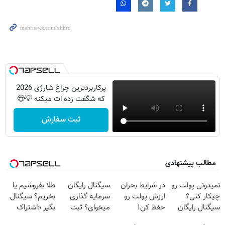
پرکاربردترین چراغ شارژی 2026
که شگفت زده ات میکنه 💡😍
ثبت سفارش
مطالب پیشنهادی
نمیدونی پولت رو
در شرایط بحران
سیگنال رایگان
طلا بفروشیم یا
چیکار کنی؟
ارزش پولت رو
سرمایه گذاری
بخریم؟ سیگنال
سیگنال رایگان
حفظ کن!
میخوای؟ ثبت
بگیر «اشتراک
بگیر!
سیگنال رایگان!
نام کن
رایگان»