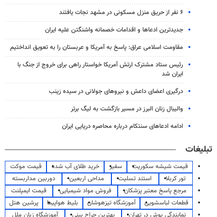
۶ نفر از حریق منزل مسکونی در مشهد نجات یافتند
جدیدترین ادعاها و اقدامات خصمانه واشنگتن علیه ایران
مقاومت اسلامی عراق: پاسخ به آمریکا و عربستان را به تعویق انداختیم
رئیس ستاد مشترک ارتش آمریکا خواستار راهی برای خروج از جنگ با
ایران شد
درگیری اعضای داعش و نیروهای جولانی در سیده زینب
والیبال زنان البرز در مسیر بازگشت به لیگ برتر
ادامه ادعاهای سنتکام درباره محاصره دریایی ایران
تبلیغات
قیمت شیشه سکوریت
سفیر
خرید طلای آب شده
قیمت موکت
تور کربلا
استند تسلیت
مداحی اربعین
دوربین مداربسته
مرجع پاسخ معتبر پزشکان
فروش مواد شیمیایی
قیمت ایمپلنت
قطعات لباسشویی
آموزشگاه تیزهوشان
بلیط هواپیما
پرشین هتل
نمایندگی بوش در تهران
بهترین جراح بینی
آموزشگاه زبان ملل