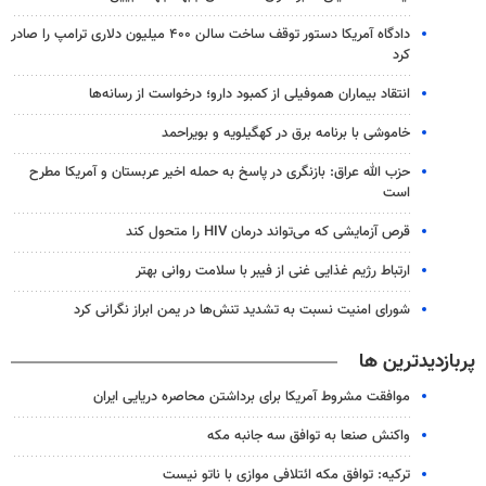
دادگاه آمریکا دستور توقف ساخت سالن ۴۰۰ میلیون دلاری ترامپ را صادر
کرد
انتقاد بیماران هموفیلی از کمبود دارو؛ درخواست از رسانه‌ها
خاموشی با برنامه برق در کهگیلویه و بویراحمد
حزب الله عراق: بازنگری در پاسخ به حمله اخیر عربستان و آمریکا مطرح
است
قرص آزمایشی که می‌تواند درمان HIV را متحول کند
ارتباط رژیم غذایی غنی از فیبر با سلامت روانی بهتر
شورای امنیت نسبت به تشدید تنش‌ها در یمن ابراز نگرانی کرد
پربازدیدترین ها
موافقت مشروط آمریکا برای برداشتن محاصره دریایی ایران
واکنش صنعا به توافق سه جانبه مکه
ترکیه: توافق مکه ائتلافی موازی با ناتو نیست