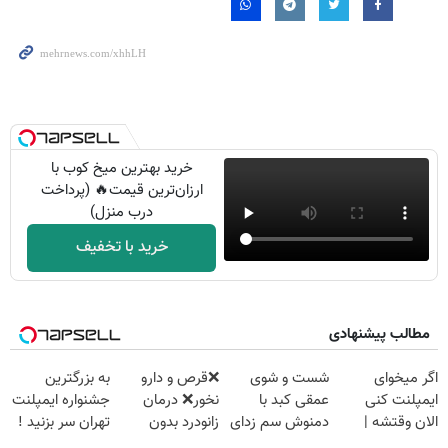
خرید بهترین میخ کوب با
ارزان‌ترین قیمت🔥 (پرداخت
درب منزل)
خرید با تخفیف
مطالب پیشنهادی
اگر میخوای
شست و شوی
❌قرص‌ و دارو
به بزرگترین
ایمپلنت کنی
عمقی کبد با
نخور❌ درمان
جشنواره ایمپلنت
الان وقتشه |
دمنوش سم زدای
زانودرد بدون
تهران سر بزنید !
فقط با ۲۵
گیاهی
قرص
| فقط ۲۵