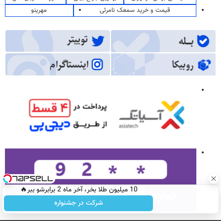
قیمت و خرید سمعک نامرئی
مهرینو
10 میلیون طلا بخر، آخر ماه 2 برابرشو ببر🔥
شرکت در جشنواره