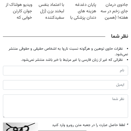
جادوی درمان
پایان دغدغه
با اعتماد بنفس
ویدیو هولناک از
میلیون تومان!!!
میلیون !
جای زخم در سه
هزینه های
لبخند بزن (ژل
جوان کارتن
هفته! (همین
دندان پزشکی با
سفیدکننده
خوابی که
حالا رایگان
پک سفید کننده
دندان40%تخفیف)
میلیاردر شد.
صحبت کنید)
خانگی
آموزش رایگان
نظر شما
نظرات حاوی توهین و هرگونه نسبت ناروا به اشخاص حقیقی و حقوقی منتشر
نمی‌شود.
نظراتی که غیر از زبان فارسی یا غیر مرتبط با خبر باشد منتشر نمی‌شود.
*
لطفا حاصل عبارت را در جعبه متن روبرو وارد کنید