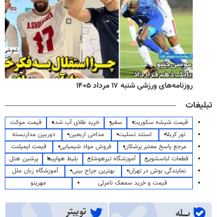
روزنامه‌های ورزشی شنبه ۱۷ مرداد ۱۴۰۵
تبلیغات
قیمت شیشه سکوریت
سفیر
خرید طلای آب شده
قیمت موکت
تور کربلا
استند تسلیت
مداحی اربعین
دوربین مداربسته
مرجع پاسخ معتبر پزشکان
فروش مواد شیمیایی
قیمت ایمپلنت
قطعات لباسشویی
آموزشگاه تیزهوشان
بلیط هواپیما
پرشین هتل
نمایندگی بوش در تهران
بهترین جراح بینی
آموزشگاه زبان ملل
قیمت و خرید سمعک نامرئی
مهرینو