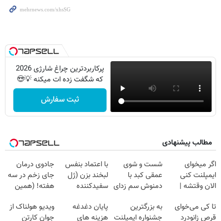
پرکاربردترین چراغ شارژی 2026
که شگفت زده ات میکنه 💡😍
ثبت سفارش
مطالب پیشنهادی
اگر میخوای
شست و شوی
با اعتماد بنفس
جادوی درمان
ایمپلنت کنی
عمقی کبد با
لبخند بزن (ژل
جای زخم در سه
الان وقتشه |
دمنوش سم زدای
سفیدکننده
هفته! (همین
فقط با ۲۵
گیاهی
دندان40%تخفیف)
حالا رایگان
تا کی می‌خوای
به بزرگترین
پایان دغدغه
ویدیو هولناک از
میلیون تومان!!!
صحبت کنید)
قرص زانودرد
جشنواره ایمپلنت
هزینه های
جوان کارتن