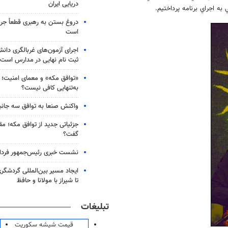
دریایی ایران
به اجراي برنامه پرداختيم.
دروغ بستن به رهبری قطعاً جرم
است
اجرای آزمون‌های غربالگری دان
ثبت نام نهایی در مدارس است
«توافق مکه» و معمای امنیت؛ چ
به‌تنهایی کافی نیست؟
واکنش صنعا به توافق سه جانب
جزئیاتی جدید از توافق مکه؛ مق
گفت؟
نشست خبری رئیس‌جمهور فردا ب
ایجاد مسیر بین‌المللی گردشگری
تا شیراز با مولانا و حافظ
تبلیغات
قیمت شیشه سکوریت