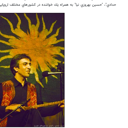
حدادي"، "حسين بهروزي نيا" به همراه يك خواننده در كشورهاي مختلف اروپايي 