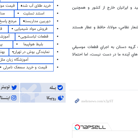
خرید طلای آب شده
قیمت مو
د و ايرانيان خارج از كشور و همچنين
استند تسلیت
مدا
دوربین مداربسته
مرجع پاسخ 
عار نظامي، مولانا، حافظ و عطار هستند
فروش مواد شیمیایی
قی
قطعات لباسشویی
آموزشگ
بلیط هواپیما
پر
ه گروه دستان به اجراي قطعات موسيقي
نمایندگی بوش در تهران
بهت
هاي آينده ما در دست نيست، اما احتمالا
آموزشگاه زبان ملل
قیمت و خرید سمعک نامرئی