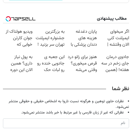
مطالب پیشنهادی
اگر میخوای
پایان دغدغه
به بزرگترین
ویدیو هولناک از
ایمپلنت کنی
هزینه های
جشنواره ایمپلنت
جوان کارتن
الان وقتشه |
دندان پزشکی با
تهران سر بزنید !
خوابی که
فقط با ۲۵
پک سفید کننده
| فقط ۲۵
میلیاردر شد.
جادوی درمان
هنوز برای زانو درد
این جعبه ی
به پول نیاز
میلیون تومان!!!
خانگی
میلیون !
آموزش رایگان
جای زخم در سه
قرص میخوری؟
جادویی خنده رو
داری؟ همین
هفته! (همین
وقتی می‌شه
رو لبات حک
الان این دوره
حالا رایگان
بدون عمل
میکنه
رایگان رو شرکت
صحبت کنید)
درمانش کرد؟؟؟؟
خرید40%تخفیف
کن تا دیر نشده!
نظر شما
نظرات حاوی توهین و هرگونه نسبت ناروا به اشخاص حقیقی و حقوقی منتشر
نمی‌شود.
نظراتی که غیر از زبان فارسی یا غیر مرتبط با خبر باشد منتشر نمی‌شود.