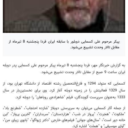
پیکر مرحوم علی کسمایی دوبلور با سابقه ایران فردا پنجشنبه 8 تیرماه از
مقابل تالار وحدت تشییع می‌شود.
به گزارش خبرنگار مهر، فردا پنجشنبه 8 تیرماه پیکر مرحوم علی کسمایی پدر دوبله
ایران ساعت 9 صبح از مقابل تالار وحدت تشییع می‌شود.
کسمایی که متولد 1294 و فارغ‌التحصیل رشته اقتصاد از دانشگاه تهران بود، از
سال 1329 فعالیتش را در زمینه‌ دوبله آغاز کرد. وی برای نخستین‌بار در سال
1333 به‌عنوان سرپرست گویندگان، فیلم "شاهزاده‌ی روباهان" را دوبله کرد.
از جمله آثار کسمایی می‌توان به سرپرستی دوبلاژ "شازده احتجاب"، "شطرنج باد"،
"ملکوت"، "هجرت"،‌ "پرواز در شب"، "هزاردستان"، "سربداران"، "آخرین پرواز"، "این
خانه دور است"، "سال‌های جوانی" فیلم‌های خارجی "دکتر ژیواگو"، "بانوی زیبای من"،
"آوای موسیقی" و "هملت" اشاره کرد.