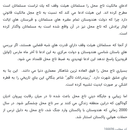
ادعاي مالكيت تاج محل را مسلمانان هيئت وقف كه يك تراست مسلمانان است
مطرح كرده اند. اين هيئت ادعا مي كند كه نسبت به تاج مجل مالكيت قانوني
دارد چرا كه دولت هندوستان تمام مقبره هاي مسلمانان و قبرستان هاي ايالت
اوتار پرادش كه تاج محل نيز در آن واقع شده است به مسلمانان واگذار كرده
است.
از آنجا كه مسلمانان هيئت وقف داراي قدرت هاي شبه قضايي هستند، اگر بررسي
هاي باستان شناسي هندوستان و دولت مركزي به اين ادعا تا آخر ماه مارس (اوايل
فرودين) پاسخ ندهد اين ادعا تهديدي به ضبط تاج محل قلمداد مي شود.
بسياري تاج محل را فوق العاده ترين شاهكار معماري دنيا مي دانند. اين بنا به
بناي عشق شهرت دارد. "ربيندراناث تاگور" شاعر بنگالي اين بناي تاريخي را به قطره
اشكي بر صورت ابديت تشبيه كرده است.
اما زيبايي و جايگاه ديني تاج محل باعث شده تا در ميان رقابت پيروان اديان
گوناگون كه دراين منطقه زندگي مي كنند بر سر تاج محل چشمگير شود. در سال
2000 زماني كه هندوستان با پاكستان وارد جنگ شد، تاج محل به دليل ترس از
حملات هوايي پاكستان استتار شد.
کد مطلب
166696