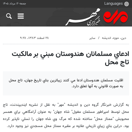
جمعه ۱۶ مرداد ۱۴۰۵
دين، حوزه، انديشه
سایر
۲۸ اسفند ۱۳۸۳، ۹:۲۸
ادعاي مسلمانان هندوستان مبني بر مالكيت
تاج محل
اقليت مسلمان هندوستان ادعا مي كنند زيباترين بناي تاريخ جهان، تاج محل
به صورت قانوني به آنها تعلق دارد.
به گزارش خبرنگار گروه دين و انديشه "مهر" به نقل از نشريه اينديپندنت، تاج
محل توسط امپراطور مسلمان مغول" شاه جهان" به عنوان آرامگاهي براي همسر
محبوبش "ممتاز محل" ساخته شده كه مرگ وي شاه جهان را تسلي ناپذير كرده
بود. دراين بناي زيباي تاريخي علاوه بر مقبره ممتاز محل مسجدي نيز وجود دارد.