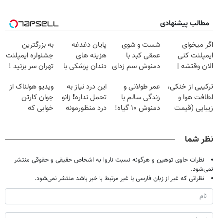
مطالب پیشنهادی
اگر میخوای
شست و شوی
پایان دغدغه
به بزرگترین
ایمپلنت کنی
عمقی کبد با
هزینه های
جشنواره ایمپلنت
الان وقتشه |
دمنوش سم زدای
دندان پزشکی با
تهران سر بزنید !
فقط با ۲۵
گیاهی
پک سفید کننده
| فقط ۲۵
ترکیبی از خنکی،
عمر طولانی و
این درد نیاز به
ویدیو هولناک از
میلیون تومان!!!
خانگی
میلیون !
لطافت هوا و
زندگی سالم با
تحمل نداره❗ زانو
جوان کارتن
زیبایی (قیمت
دمنوش ۱۰ گیاه!
درد منظورمونه
خوابی که
باور نکردنی!)
(۵۵% تخفیف)
میلیاردر شد.
آموزش رایگان
نظر شما
نظرات حاوی توهین و هرگونه نسبت ناروا به اشخاص حقیقی و حقوقی منتشر
نمی‌شود.
نظراتی که غیر از زبان فارسی یا غیر مرتبط با خبر باشد منتشر نمی‌شود.