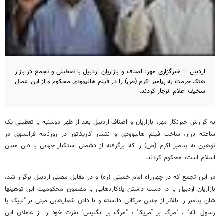
اردبیل – خبرگزاری مهر: اصناف و بازاریان اردبیل با تعطیلی و تجمع در بازار
هتک حرمت به پیامبر اکرم (ص) را در فیلم هالیوودی محکوم و از این اعمال
سخیف اعلام انزجار کردند.
به گزارش خبرنگار مهر، بازاریان و اصناف اردبیل بعد از ظهر دوشنبه با تعطیلی یک
ساعته بازار، ساخت فیلم هالیوودی و انتشار کاریکاتور در روزنامه فرانسوی در
توهین به پیامبر اکرم (ص) را که برگرفته از دشمنی استکبار جهانی با دین مبین
اسلام است، محکوم کردند.
در این تجمع که در چهارراه امام خمینی (ره) و در مقابل مصلی اردبیل برگزار شد،
بازاریان اردبیل با در دست داشتن پلاکاردهایی با مضمون محکومیت این توهینها
شان پیامبر را بالاتر از چنین حرکاتی دانسته و با دادن شعارهایی مبنی بر "لبیک یا
رسول الله" ، "مرگ بر آمریکا" ، "مرگ بر انگلیس" نفرت خود را از عاملان این