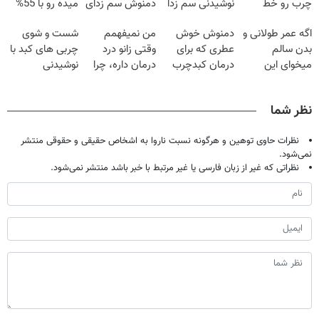
چرب رو خط
نوشیدنی سم زدا
دمنوش سم زدای
میده رو با 55%
بکش!
گیاهی
تخفیف بخر!
اگه عمر طولانی و
دمنوش خوش
من نمیفهمم
شست و شوی
بدن سالم
عطری که برای
وقتی زانو درد
چربی های کبد با
میخوای این
درمان کبدچرب
درمان داره، چرا
نوشیدنی
نوشیدنی رو با
معجزه میکنه
دردش رو داری
گیاهی(55%تخفیف)
تخفیف بخر
تحمل میکنی؟❗
نظر شما
نظرات حاوی توهین و هرگونه نسبت ناروا به اشخاص حقیقی و حقوقی منتشر
نمی‌شود.
نظراتی که غیر از زبان فارسی یا غیر مرتبط با خبر باشد منتشر نمی‌شود.