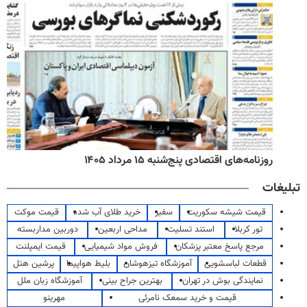
روزنامه‌های اقتصادی پنج‌شنبه ۱۵ مرداد ۱۴۰۵
تبلیغات
قیمت شیشه سکوریت
سفیر
خرید طلای آب شده
قیمت موکت
تور کربلا
استند تسلیت
مداحی اربعین
دوربین مداربسته
مرجع پاسخ معتبر پزشکان
فروش مواد شیمیایی
قیمت ایمپلنت
قطعات لباسشویی
آموزشگاه تیزهوشان
بلیط هواپیما
پرشین هتل
نمایندگی بوش در تهران
بهترین جراح بینی
آموزشگاه زبان ملل
قیمت و خرید سمعک نامرئی
مهرینو