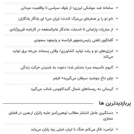
سامانه ضد موشکی لیزری؛ از بلوف سیاسی تا واقعیت میدانی
نامِ تو را بر صخره‌ای بی‌مرگ کندند؛ ایرانِ من! ای یادگارِ یادگاران
از مبارزات پارلمانی تا خدمات ماندگار عام‌المنفعه در کارنامه فیروزآبادی
گفتگوی تلفنی رئیس‌جمهور فرانسه و ولیعهد سعودی
انرژی‌های نو و رشد تولید کشاورزی/ وقتی پسماند مزرعه‌ برق تولید
می‌کند
آلبوم «آسیمه سر» منتشر شد؛ دعوت به شنیدن حرکتِ زندگی
چای داغ بنوشید سرطان می‌گیرید+ فیلم
آبرسانی به روستاهای شمال گنبدکاووس شتاب می‌گیرد
پربازدیدترین ها
دستگیری عامل انتشار مطالب توهین‌آمیز علیه زائران اربعین در فضای
مجازی
ترامپ: فکر می‌کنم جنگ با ایران خیلی زود پایان می‌یابد