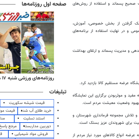
صفحه اول روزنامه‌ها
ت صحیح پسماند و استفاده از روش‌های
 کمک گرفتن از بخش خصوصی، آموزش،
می و در نهایت استفاده از برنامه‌های
اندهی و مدیریت پسماند و ارتقای بهداشت
ه‌های اقتصادی شنبه ۱۷ مرداد ۱۴۰۵
روزنامه‌های ورزشی شنبه ۱۷ مرداد ۱۴۰۵
شگاه عرضه مستقیم کالا بازدید کرد.
تبلیغات
 مفید و موثربودن برگزاری این نمایشگاه
قیمت شیشه سکوریت
و بهبود وضعیت معیشت مردم است.
خرید طلای آب شده
قیمت مو
 و تلاش مجموعه فرمانداری شهرستان و
استند تسلیت
مدا
یفیت برای شهروندان عزیز بستک است.
دوربین مداربسته
مرجع پاسخ 
فروش مواد شیمیایی
قی
ی دولت در شهرستان بستک بیان داشت: در این نمایشگاه 83 غرفه عرضه انواع کالاهای مورد نیاز مردم از