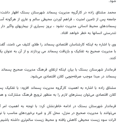
شود.
محمد مشتاق زاده در کارگروه مدیریت پسماند شهرستان بستک اظهار داشت: ی
جامعه پس از تامین امنیت ، فراهم آوردن محیطی سالم و عاری از هرگونه 
پسماندهای محیط انسانی مدیریت نشود ، بروز بسیاری از بیماریهای واگیر دار 
تندرستی انسانها به خطر خواهد افتاد.
وی با اشاره به اینکه کارشناسان اقتصادی پسماند را طلای کثیف می نامند، گف
با مدیریت صحیح به تفکیک و بازیافت پسماند می پردازند و از آن به عنوان یک
کنند.
فرماندار شهرستان بستک با بیان اینکه ارتقای فرهنگ مدیریت صحیح پسمان
پسماند در مبدا موجب صرفه‌جویی کلان اقتصادی می‌شود
.
مشتاق زاده با اشاره به اهمیت کارگروه مدیریت پسماند افزود: با تفکیک پسم
کلان اقتصادی می‌توان بسترهای لازم را به منظور ترویج فرهنگ مشارکت و هم
فرماندار شهرستان بستک در ادامه خاطرنشان کرد: با توجه به اهمیت امر آ
می‌توانند با مدیریت صحیح در منزل، محل کار و غیره برخوردهای مناسب با نوع
اثرات سوء زیست محیطی کاهش یافته و محیط زیست سالم‌تری داشته باشیم
.