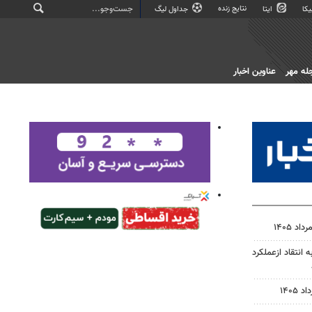
نتایج زنده
کا
ایتا
جداول لیگ
له مهر
عناوین اخبار
انتقاد ازعملکرد