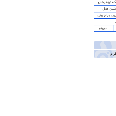
اه تیزهوشان
شین هتل
رین جراح بینی
مهرینو