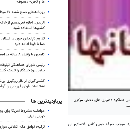
ما و تجربه «هبوط»
روزنامه‌های صبح شنبه ۱۷ مرداد ۱۴۰۵
الزیدی: اجازه نمی‌دهیم از خاک
کشورها استفاده شود
تداوم ناپایداری جوی در استان
دما تا فردا ادامه دارد
کامیون با راننده ۸ ساله در اصفهان توقیف شد
رئیس شورای هماهنگی تبلیغات
پیامی روز خبرنگار را تبریک گفت
کشتی‌گیران از نظر زیرگیری بی‌ن
اشتباهات فردی قهرمانی را گرف
یابی عملکرد دهیاری های بخش مرکزی
پربازدیدترین ها
د.
موافقت مشروط آمریکا برای بر
دریایی ایران
بدا موجب صرفه جویی کلان اقتصادی می
ترکیه: توافق مکه ائتلافی موازی