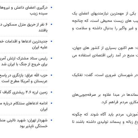
درگیری اعضای داعش و نیروهای
سیده زینب
کی از مهمترین نیازمندیهای اعضای یک
آسیب های زیست محیطی است، که چنانچه
۶ نفر از حریق منزل مسکونی 
و غیر واگیر را بدنبال داشته و سلامت و
یافتند
جدیدترین ادعاها و اقدامات خ
علیه ایران
ت: هم اکنون بسیاری از کشور های جهان،
 منبع در آمد زایی اقتصادی استفاده می
رئیس ستاد مشترک ارتش آمریکا
برای خروج از جنگ با ایران شد
د در شهرستان ضروری است، گفت: تفکیک
حزب الله عراق: بازنگری در پاسخ
عربستان و آمریکا مطرح است
زمین لرزه ۴.۶ ریشتری گلباف کرمان را لرزاند
اندها در مبدا علاوه بر صرفه‌جویی‌های
کاری مردم فراهم کرد
.
ادامه ادعاهای سنتکام درباره م
ایران
موزش، مردم باید آگاه شوند که چگونه
شهردار تهران: شهید نائینی منش
 زباله و پسماند تولیدی داشته باشند تا
خستگی‌ ناپذیر بود