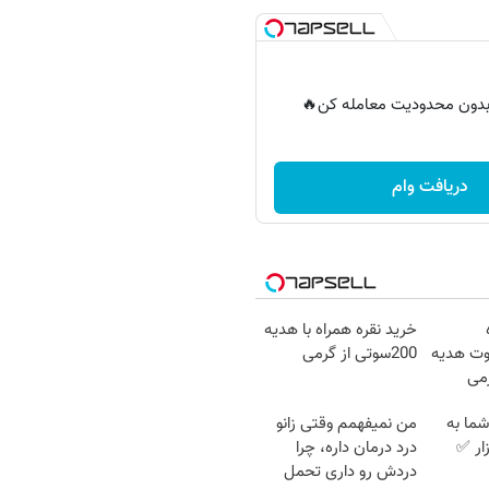
ر بدون محدودیت معامله کن🔥
دریافت وام
خرید نقره همراه با هدیه
هته؛200سوت هدیه
200سوتی از گرمی
رمی
ما به
من نمیفهمم وقتی زانو
ار ✅
درد درمان داره، چرا
دردش رو داری تحمل