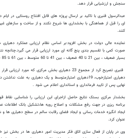
سنجش و ارزشیابی قرار دهد
.
عبدالرسول قنبری با تاکید بر ارسال پروژه های قابل افتتاح روستایی در ایام
ای را قبل از هماهنگی با بخشداری ها شروع نکنند و از ساخت و سازهای غیر
کنند.
نماینده عالی دولت در بخش افزود:بر اساس نظام ارزیابی عملکرد دهیاری 
بسیار ضعیف ، بین 21 تا 40 ضعیف ، بین 41 تا 60 متوسط ، بین 61 تا 85 خوب و بین 86 تا 100 بسیار خوب است.
قنبری تصریح کرد از مجموع 23 دهیاری بخش مرکزی که مورد 
دهیاری امتیازخوب، 19دهیاری امتیازمتوسط و یک دهیاری به علت ند
نهایی پس از تایید فرمانداری و استانداری اعلام می شود .
بخشدار مرکزی بستک نتایج حاصل ازاجرای این ارزیابی را شناسایی نقاط
برنامه ریزی در جهت رفع مشکلات و اصلاح رویه ها،تشکیل بانک اطلاعات عم
ایجاد انگیزه خدمات رسانی و ایجاد فضای رقابت سالم در سطح دهیاری ها و
عنوان کرد.
وی در پایان از فعال سازی اتاق فکر مدیریت امور دهیاری ها در بخش نیز خ