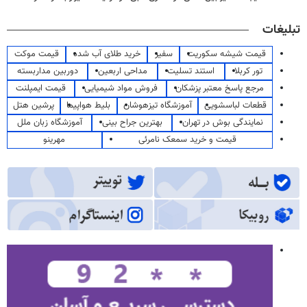
تبلیغات
قیمت شیشه سکوریت
سفیر
خرید طلای آب شده
قیمت موکت
تور کربلا
استند تسلیت
مداحی اربعین
دوربین مداربسته
مرجع پاسخ معتبر پزشکان
فروش مواد شیمیایی
قیمت ایمپلنت
قطعات لباسشویی
آموزشگاه تیزهوشان
بلیط هواپیما
پرشین هتل
نمایندگی بوش در تهران
بهترین جراح بینی
آموزشگاه زبان ملل
قیمت و خرید سمعک نامرئی
مهرینو