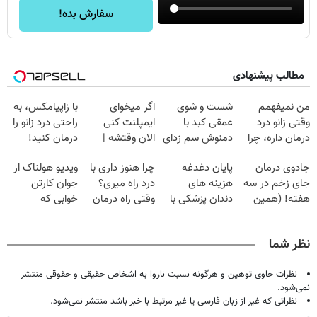
سفارش بده!
مطالب پیشنهادی
من نمیفهمم
شست و شوی
اگر میخوای
با زاپیامکس، به
وقتی زانو درد
عمقی کبد با
ایمپلنت کنی
راحتی درد زانو را
درمان داره، چرا
دمنوش سم زدای
الان وقتشه |
درمان کنید!
دردش رو داری
گیاهی
فقط با ۲۵
جادوی درمان
پایان دغدغه
چرا هنوز داری با
ویدیو هولناک از
تحمل میکنی؟❗
میلیون تومان!!!
جای زخم در سه
هزینه های
درد راه میری؟
جوان کارتن
هفته! (همین
دندان پزشکی با
وقتی راه درمان
خوابی که
حالا رایگان
پک سفید کننده
جلو پاته!
میلیاردر شد.
صحبت کنید)
خانگی
آموزش رایگان
نظر شما
نظرات حاوی توهین و هرگونه نسبت ناروا به اشخاص حقیقی و حقوقی منتشر
نمی‌شود.
نظراتی که غیر از زبان فارسی یا غیر مرتبط با خبر باشد منتشر نمی‌شود.