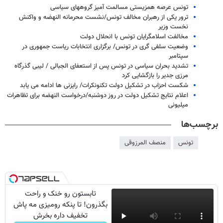
تونس عرصه همزیستی مسالمت آمیز گروههای سیاسی
ترور یکی از رهبران مخالف تونس/نشست محرمانه النهضه و واکنش
نخست وزیر
مخالفت اسلامگرایان تونس با انحلال دولت
وضعیت سلفی گری در تونس/ برگزاری انتخابات ریاست جمهوری در
سپتامبر
تشدید بحران سیاسی در تونس پس از استعفای الجبالی / لیبی گذرگاه
مرزی جدیر را بازگشایی کرد
شکست احزاب در تشکیل دولت تکنونکرات/ رایزنی ها ادامه می یابد
اعلام نتایج تشکیل دولت در روز دوشنبه/درخواست النهضه برای تظاهرات
میلیونی
برچسب‌ها
تونس
منصف المرزوقی
تابستون رو خنک و راحت
بگذرون! تا پنکه رومیزی مه پاش
تخفیف داره بخرش