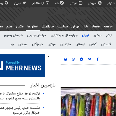
تلگرام
سروش
آی گپ
بله
اینستاگرام
توییتر
روبی
جامعه
اقتصاد
بازار
ورزش
سیاست
بین‌الملل
استان‌ها
عکس
فیلم
مج
ایلام
بوشهر
تهران
چهارمحال و بختیاری
خراسان جنوبی
خراسان رضوی
گلستان
گیلان
لرستان
مازندران
مرکزی
هرمزگان
همدان
یزد
تازه‌ترین اخبار
ترکیه‌: توافق دفاع مشترک با ع
پاکستان علیه هیچ کشوری نی
نشست خبری رئیس‌جمهور همزما
خبرنگار برگزار می‌شود