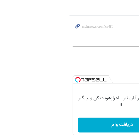
آبان تتر | احرازهویت کن وام بگیر
💵
دریافت وام