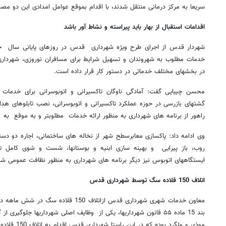
سریعا به مرکز درمانی منتقل شدند، با اقدام بموقع عوامل امدادی این دو مصد
اقدامات استقبال از بهار باید پیراسته و نشاط آور باشد
شهردار قدس از اجرای طرح ویژه شهرداری قدس در روزهای پایانی سال خبر
خدمات مطلوب به شهروندان و تسهیل شرایط برای مسافران نوروزی، شهردار
در بخشهای مختلف خدماتی در دستور کار قرار داده است.
محسن چیبایی گفت: آمادگی ناوگان تاکسیرانی و اتوبوسرانی برای خدمات 
گشتهای بازرسی در حوزه عملکرد تاکسیرانی و اتوبوسرانی، نصب تابلوهای هد
راهور از برنامه های شهرداری به منظور ارائه خدمات مطلوبتر و به موقع به
وی ادامه داد: پاکسازی معابرسطح شهر از نخاله های ساختمانی، اجاره دو دس
روب، باز پیرایی و بهینه سازی ابنیه و بوستانها، شست و شوی کامل تاب
ایستگاههای اتوبوس نیز دیگر برنامه های شهرداری به منظور نظافت عمومی 
اتلاف 150 قلاده سگ توسط شهرداری قدس
روزنامه‌های ورزشی پنج‌شنبه ۱۵ مرداد ۱۴۰۵
روزنام
معاون خدمات شهری شهرداری قدس ازاتلاف 150 
بند 15 ماده ۵۵ قانون شهرداريها، یکی از وظایف اصلی شهرداریها جلو
موذی و ولگرد بوده که در این راستا شهرداری قدس اقدام به اتلاف 150 قلاده سگ ولگرد در سطح شهرکرده است.