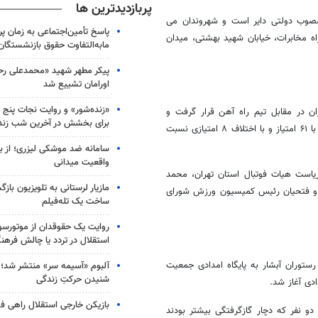
پربازدیدترین ها
ی با قیمتهای مصوب دولتی دایر است و شهروندان می
پاسخ تأمین‌اجتماعی به زمان پ
راه مخابرات، خیابان شهید بهشتی، میدان
مابه‌التفاوت حقوق بازنشستگان
پیکر مطهر شهید «محمدعلی رحیم
اورامان تشییع شد
«زنده‌شور» و روایت نجات پنج 
ان در مقابل تیم راه آهن قرار گرفت و
برای بخشش در آخرین شب زند
توانست با گلهای مهدی محمدی و مجتبی صادقوند این تیم را شکست داده و با ۶۱ امتیاز و با اختلاف ۸ امتیازی نسبت
سامانه ضد موشکی لیزری؛ از ب
واقعیت میدانی
یاست هیات فوتبال استان تهران، محمد
مازیار لرستانی به تلویزیون با
ی و فتحیان رئیس کمیسیون ورزش شورای
ساخت یک تله‌فیلم
روایت یک حقوقدان از موتورسوا
استقلال در تردد یا چالش فرهن
ستوران آبشار به پایگاه امدادی جمعیت
آلبوم «آسیمه سر» منتشر شد؛
شنیدن حرکتِ زندگی
دی آغاز شد.
بازیکن خارجی استقلال راهی فو
 نفر که دچار گازگرفتگی بیشتر بودند