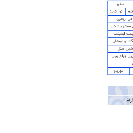
سفیر
کت
تور کربلا
حی اربعین
معتبر پزشکان
مت ایمپلنت
اه تیزهوشان
شین هتل
رین جراح بینی
مهرینو