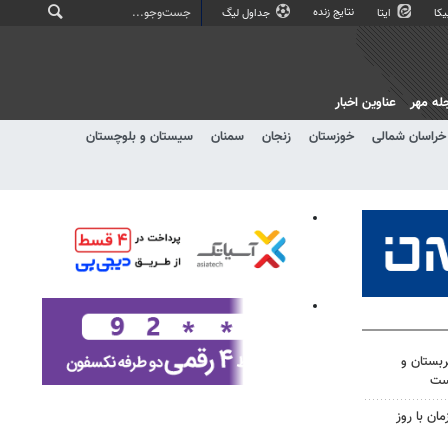
نتایج زنده
کا
ایتا
جداول لیگ
له مهر
عناوین اخبار
خراسان شمالی
خوزستان
زنجان
سمنان
سیستان و بلوچستان
ربستان و
ست
ن با روز