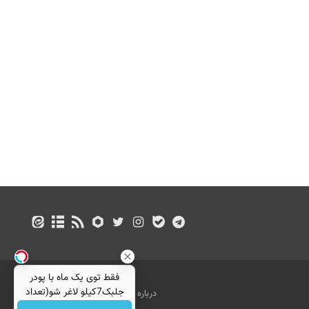
فقط توی یک ماه با پودر
جلبک7کیلو لاغر شو(تعداد
درباره ما
تماس با ما
بازرگانی
محدود)