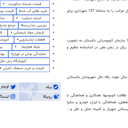
قیمت شیشه سکوریت
حسین کولیوند افزود: شهروندان می توانند به محض مواجه شدن با این مشکل مراتب را به سامانه 137 شهرداری برای
خرید طلای آب شده
قیمت مو
استند تسلیت
مدا
دوربین مداربسته
مرجع پاسخ 
فروش مواد شیمیایی
قی
قطعات لباسشویی
آموزشگ
مدیر عامل سازمان اتوبوسرانی شهرداری باغستان اظهار داشت: بودجه سال 92 سازمان اتوبوسرانی باغستان به تصویب
بلیط هواپیما
پر
ه طی آن برآورد بودجه سال 92 با رقمی بالغ بر 15 میلیارد ریال در زمان مقرر در اساسنامه تنظیم و
نمایندگی بوش در تهران
بهت
آموزشگاه زبان ملل
قیمت و خرید سمعک نامرئی
ن سال جهت رفاه حال شهروندان باغستانی
نظافت اتوبوسها، همکاری و هماهنگی با
عطیل، هماهنگی با ایران خودرو و سایپا
ستانی شهریار و کمیته حمل و نقل و...