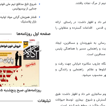
وم از مرگ نجات یافتند.
شروع تلخ مدافع تیم ملی فوتبا
جدایی از پرسپولیس
فشار هم‌زمان گرانی مواد اولیه 
بازار پلاستیک
 داد و اظهار داشت: در راستای ارائه
ی قدس اقدامات گسترده و متفاوتی را
صفحه اول روزنامه‌ها
رسانی به شهروندان و مسافرین، ایجاد
ایت و راهنمایی مسیر با هماهنگی پلیس
 مسافرین است.
تگاه جاروب مکانیزه خیابانی جهت رفت و
لوها و علائم راهنمایی و رانندگی و
شهر محسوب میشود.
ه‌های اقتصادی پنج‌شنبه ۱۵ مرداد ۱۴۰۵
روزنامه‌های صبح پنج‌شنبه ۱۵ مرداد ۱۴۰۵
قلاده سگ در شش ماهه دوم سالجاری خبر داد و اظهار داشت: طبق
گیری از گسترش و شیوع بیماری توسط حیوانات
تبلیغات