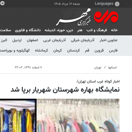
جمعه ۱۶ مرداد ۱۴۰۵
خانه
فرهنگ و ادب
هنر
دين، حوزه، انديشه
دانشگاه و فناوری
سلامت
عناوین اخبار
آذربایجان شرقی
آذربایجان غربی
اصفهان
اردبیل
البرز
فارس
قزوین
قم
کردستان
کرمان
کرمانشاه
کهگیلویه و بویراحمد
استانها
تهران
۶ اسفند ۱۳۹۱، ۲۲:۰۲
اخبار کوتاه غرب استان تهران/
نمایشگاه بهاره شهرستان شهریار برپا شد