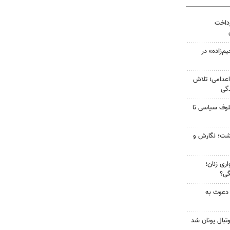
رداخت
‌زاده» در
اعدامی؛ تلاش
گی
لوف سیاسی تا
زگشت؛ نگارش و
ری زنان؛
گی؟
 دعوت به
تبال یونان شد