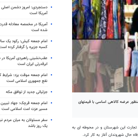
دستجردی: امروز دشمن اصلی ای
آمریکا است
آمریکا در مخمصه معادله قدرت ا
شده است
امام جمعه کیش: رکود یک سال
کسبه جزیره را گرفتار کرده است
عقب‌نشینی راهبردی آمریکا در 
ابرقدرتی ایران است
امام جمعه موقت یزد: شرایط ک
نفع جمهوری اسلامی است
جزئیاتی جدید از توافق مکه
نظور عرضه کالاهی اساسی با قیمتهای
امام جمعه قرچک: جهاد تبیین و
مسیر عزت امت اسلامی است
سفر مسئولان به میان مردم نبا
یک روز باشد
و تجارت این شهرستان و در محوطه ای به