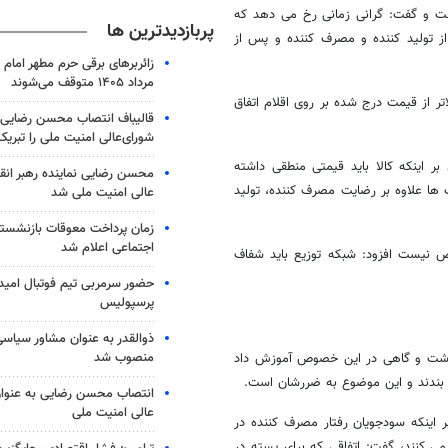
داخت و گفت: گرانی زمانی رخ می دهد که
پربازدیدترین ها
ز تولید کننده و مصرف کننده و پس از
مرداد ۱۴۰۵ متوقف می‌شوند
ر از قیمت درج شده بر روی اقلام اتفاق
قالیباف انتصاب محسن رضایی 
شورای‌عالی امنیت ملی را تبری
ر اینکه کالا باید قیمتی منطقی داشته
محسن رضایی نماینده رهبر انق
 ها علاوه بر رضایت مصرف کننده، تولید
عالی امنیت ملی شد
زمان پرداخت معوقات بازنشستگ
اجتماعی اعلام شد
ص نیست افزود: شبکه توزیع باید شفاف
حضور سرمربی تیم فوتبال امید 
پرسپولیس
ذوالقدر به عنوان مشاور سیاسی
منصوب شد
د داشت و گاهی در این خصوص آموزش داد
ی بندند و این موضوع به ضررشان است.
انتصاب محسن رضایی به عنوان
عالی امنیت ملی
 اینکه سودجویان رفتار مصرف کننده در
ی کنند، گفت: اتفاقی که برای پسته در