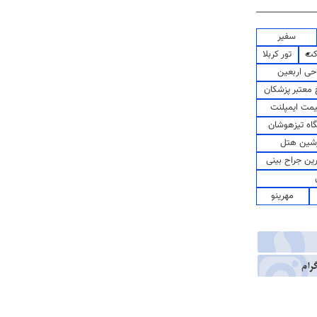
سفیر
کت
تور کربلا
حی اربعین
معتبر پزشکان
مت ایمپلنت
اه تیزهوشان
شین هتل
رین جراح بینی
مهرینو