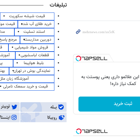
تبلیغات
قیمت شیشه سکوریت
خرید طلای آب شده
قیمت مو
استند تسلیت
مدا
دوربین مداربسته
مرجع پاسخ 
فروش مواد شیمیایی
قی
قطعات لباسشویی
آموزشگ
بلیط هواپیما
پر
نمایندگی بوش در تهران
بهت
 این علائمو داری یعنی پوستت به
آموزشگاه زبان ملل
کمک نیاز داره!
قیمت و خرید سمعک نامرئی
ثبت خرید