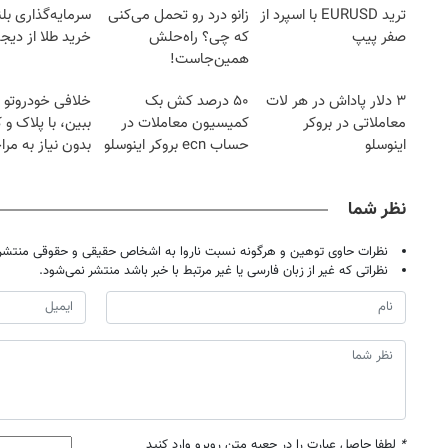
ترید EURUSD با اسپرد از
زانو درد رو تحمل می‌کنی
سرمایه‌گذاری بل
صفر پیپ
که چی؟ راه‌حلش
خرید طلا از دیجی
همین‌جاست!
۳ دلار پاداش در هر لات
۵۰ درصد کش بک
خلافی خودروتو ا
معاملاتی در بروکر
کمیسیون معاملات در
ببین، با پلاک و 
اینوسلو
حساب ecn بروکر اینوسلو
بدون نیاز به مرا
حضوری
نظر شما
نظرات حاوی توهین و هرگونه نسبت ناروا به اشخاص حقیقی و حقوقی منتشر 
نظراتی که غیر از زبان فارسی یا غیر مرتبط با خبر باشد منتشر نمی‌شود.
*
لطفا حاصل عبارت را در جعبه متن روبرو وارد کنید