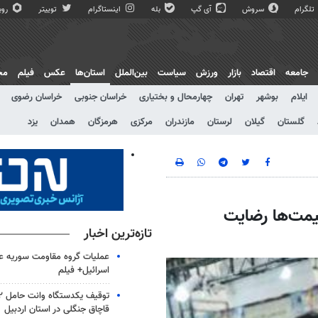
تلگرام
سروش
آی گپ
بله
اینستاگرام
توییتر
روبی
جامعه
اقتصاد
بازار
ورزش
سیاست
بین‌الملل
استان‌ها
عکس
فیلم
مج
ایلام
بوشهر
تهران
چهارمحال و بختیاری
خراسان جنوبی
خراسان رضوی
گلستان
گیلان
لرستان
مازندران
مرکزی
هرمزگان
همدان
یزد
یمت‌ها رضایت
تازه‌ترین اخبار
عملیات گروه مقاومت سوریه علی
اسرائیل+ فیلم
قاچاق جنگلی در استان اردبیل