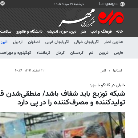
دوشنبه ۱۹ مرداد ۱۴۰۵
خانه
فرهنگ و ادب
هنر
دين، حوزه، انديشه
دانشگاه و فناوری
سلامت
عناوین اخبار
آذربایجان شرقی
آذربایجان غربی
اصفهان
اردبیل
البرز
فارس
قزوین
قم
کردستان
کرمان
کرمانشاه
کهگیلویه و بویراحمد
استانها
البرز
۱۲ اسفند ۱۳۹۱، ۱۰:۲۸
خلیلی در گفتگو با مهر:
شبکه توزیع باید شفاف باشد/ منطقی‌شدن ق
تولیدکننده و مصرف‌کننده را در پی دارد