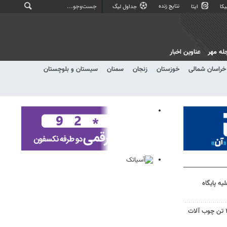
نتایج زنده
کا
ایتا
جداول لیگ
له مهر
عناوین اخبار
خراسان شمالی
خوزستان
زنجان
سمنان
سیستان و بلوچستان
ه پایگاه
توقیف یکدستگاه وانت حامل ۲ تن چوب آلات