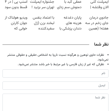
ایمپلنت کنی
عمقی کبد با
جشنواره ایمپلنت
اسنپ پی | در ۴
الان وقتشه |
دمنوش سم زدای
تهران سر بزنید !
قسط بدون سود
فقط با ۲۵
گیاهی
| فقط ۲۵
و کارمزد!
جادوی درمان
پایان دغدغه
با اعتماد بنفس
ویدیو هولناک از
میلیون تومان!!!
میلیون !
جای زخم در سه
هزینه های
لبخند بزن (ژل
جوان کارتن
هفته! (همین
دندان پزشکی با
سفیدکننده
خوابی که
حالا رایگان
پک سفید کننده
دندان40%تخفیف)
میلیاردر شد.
صحبت کنید)
خانگی
آموزش رایگان
نظر شما
نظرات حاوی توهین و هرگونه نسبت ناروا به اشخاص حقیقی و حقوقی منتشر
نمی‌شود.
نظراتی که غیر از زبان فارسی یا غیر مرتبط با خبر باشد منتشر نمی‌شود.