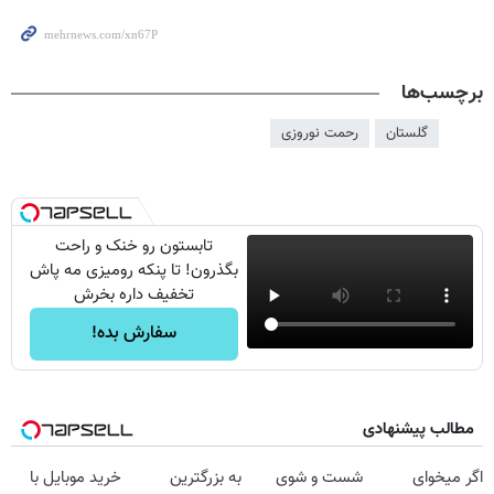
برچسب‌ها
گلستان
رحمت نوروزی
تابستون رو خنک و راحت
بگذرون! تا پنکه رومیزی مه پاش
تخفیف داره بخرش
سفارش بده!
مطالب پیشنهادی
اگر میخوای
شست و شوی
به بزرگترین
خرید موبایل با