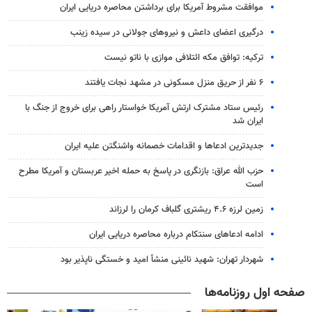
موافقت مشروط آمریکا برای برداشتن محاصره دریایی ایران
درگیری اعضای داعش و نیروهای جولانی در سیده زینب
ترکیه: توافق مکه ائتلافی موازی با ناتو نیست
۶ نفر از حریق منزل مسکونی در مشهد نجات یافتند
رئیس ستاد مشترک ارتش آمریکا خواستار راهی برای خروج از جنگ با
ایران شد
جدیدترین ادعاها و اقدامات خصمانه واشنگتن علیه ایران
حزب الله عراق: بازنگری در پاسخ به حمله اخیر عربستان و آمریکا مطرح
است
زمین لرزه ۴.۶ ریشتری گلباف کرمان را لرزاند
ادامه ادعاهای سنتکام درباره محاصره دریایی ایران
شهردار تهران: شهید نائینی منشأ امید و خستگی‌ ناپذیر بود
صفحه اول روزنامه‌ها