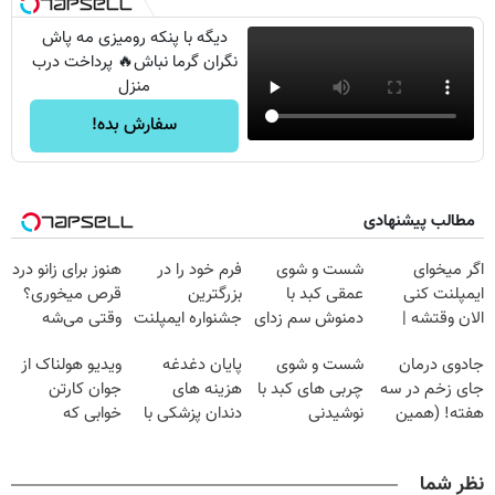
دیگه با پنکه رومیزی مه پاش
نگران گرما نباش🔥 پرداخت درب
منزل
سفارش بده!
مطالب پیشنهادی
اگر میخوای
شست و شوی
فرم خود را در
هنوز برای زانو درد
ایمپلنت کنی
عمقی کبد با
بزرگترین
قرص میخوری؟
الان وقتشه |
دمنوش سم زدای
جشنواره ایمپلنت
وقتی می‌شه
فقط با ۲۵
گیاهی
تهران پر کنید ! |
بدون عمل
جادوی درمان
شست و شوی
پایان دغدغه
ویدیو هولناک از
میلیون تومان!!!
فقط ۲۵ میلیون
درمانش کرد؟؟؟؟
جای زخم در سه
چربی های کبد با
هزینه های
جوان کارتن
هفته! (همین
نوشیدنی
دندان پزشکی با
خوابی که
حالا رایگان
گیاهی(55%تخفیف)
پک سفید کننده
میلیاردر شد.
صحبت کنید)
خانگی
آموزش رایگان
نظر شما