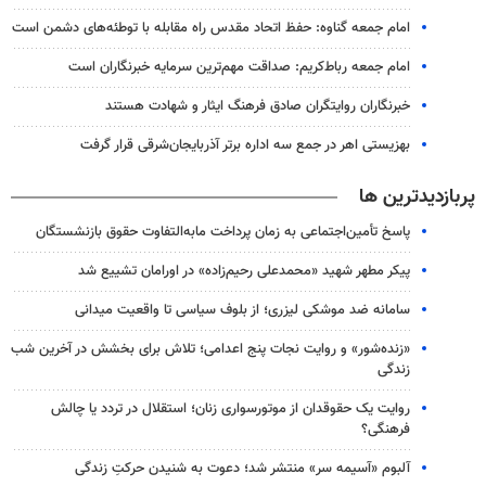
امام جمعه گناوه: حفظ اتحاد مقدس راه مقابله با توطئه‌های دشمن است
امام جمعه رباط‌کریم: صداقت مهم‌ترین سرمایه خبرنگاران است
خبرنگاران روایتگران صادق فرهنگ ایثار و شهادت هستند
بهزیستی اهر در جمع سه اداره برتر آذربایجان‌شرقی قرار گرفت
پربازدیدترین ها
پاسخ تأمین‌اجتماعی به زمان پرداخت مابه‌التفاوت حقوق بازنشستگان
پیکر مطهر شهید «محمدعلی رحیم‌زاده» در اورامان تشییع شد
سامانه ضد موشکی لیزری؛ از بلوف سیاسی تا واقعیت میدانی
«زنده‌شور» و روایت نجات پنج اعدامی؛ تلاش برای بخشش در آخرین شب
زندگی
روایت یک حقوقدان از موتورسواری زنان؛ استقلال در تردد یا چالش
فرهنگی؟
آلبوم «آسیمه سر» منتشر شد؛ دعوت به شنیدن حرکتِ زندگی