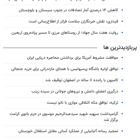
کاهش ۱۴ درصدی آمار تصادفات در جنوب سیستان و بلوچستان
قیداری: نقش خبرنگاران سلامت فراتر از اطلاع‌رسانی است
روایت هفت سال جهاد؛ از روستاهای مرزی تا مسیر پیاده‌روی اربعین
پربازدیدترین ها
موافقت مشروط آمریکا برای برداشتن محاصره دریایی ایران
توافق اولیه باشگاه پرسپولیس با همتای مازندرانی برای خرید جنجالی
کامیون با راننده ۸ ساله در اصفهان توقیف شد
درگیری اعضای داعش و نیروهای جولانی در سیده زینب
ترکیه: توافق مکه ائتلافی موازی با ناتو نیست
گرامیداشت سپهبد شهید سیدعبدالرحیم موسوی در حرم بانوی کرامت
برگزار شد
تمجید رسانه آلبانیایی از عملکرد آسانی مقابل استقلال خوزستان