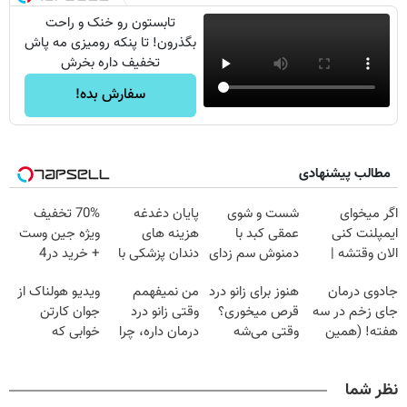
تابستون رو خنک و راحت
بگذرون! تا پنکه رومیزی مه پاش
تخفیف داره بخرش
سفارش بده!
مطالب پیشنهادی
اگر میخوای
شست و شوی
پایان دغدغه
70% تخفیف
ایمپلنت کنی
عمقی کبد با
هزینه های
ویژه جین وست
الان وقتشه |
دمنوش سم زدای
دندان پزشکی با
+ خرید در4
فقط با ۲۵
گیاهی
پک سفید کننده
قسطه
جادوی درمان
هنوز برای زانو درد
من نمیفهمم
ویدیو هولناک از
میلیون تومان!!!
خانگی
جای زخم در سه
قرص میخوری؟
وقتی زانو درد
جوان کارتن
هفته! (همین
وقتی می‌شه
درمان داره، چرا
خوابی که
حالا رایگان
بدون عمل
دردش رو داری
میلیاردر شد.
صحبت کنید)
درمانش کرد؟؟؟؟
تحمل میکنی؟❗
آموزش رایگان
نظر شما