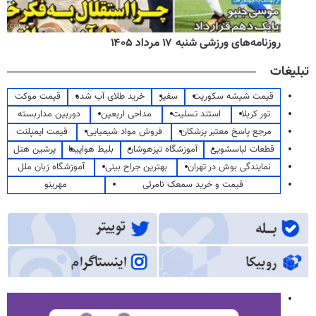
روزنامه‌های ورزشی شنبه ۱۷ مرداد ۱۴۰۵
تبلیغات
قیمت شیشه سکوریت
سفیر
خرید طلای آب شده
قیمت موکت
تور کربلا
استند تسلیت
مداحی اربعین
دوربین مداربسته
مرجع پاسخ معتبر پزشکان
فروش مواد شیمیایی
قیمت ایمپلنت
قطعات لباسشویی
آموزشگاه تیزهوشان
بلیط هواپیما
پرشین هتل
نمایندگی بوش در تهران
بهترین جراح بینی
آموزشگاه زبان ملل
قیمت و خرید سمعک نامرئی
مهرینو