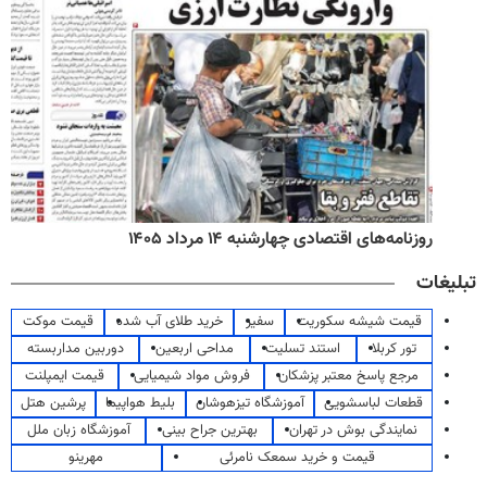
روزنامه‌های اقتصادی چهارشنبه ۱۴ مرداد ۱۴۰۵
تبلیغات
قیمت شیشه سکوریت
سفیر
خرید طلای آب شده
قیمت موکت
تور کربلا
استند تسلیت
مداحی اربعین
دوربین مداربسته
مرجع پاسخ معتبر پزشکان
فروش مواد شیمیایی
قیمت ایمپلنت
قطعات لباسشویی
آموزشگاه تیزهوشان
بلیط هواپیما
پرشین هتل
نمایندگی بوش در تهران
بهترین جراح بینی
آموزشگاه زبان ملل
قیمت و خرید سمعک نامرئی
مهرینو