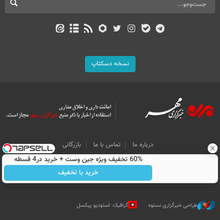
نسخه دسکتاپ
درباره ما
تماس با ما
بازرگانی
60% تخفیف ویژه جین وست + خرید در4 قسطه
All Content by Mehr News Agency is licensed under a Creative Commons
Attribution 4.0 International License.
خرید با تخفیف
طراحی خبرگزاری نستوه
گرافیک: استودیو پیکسل