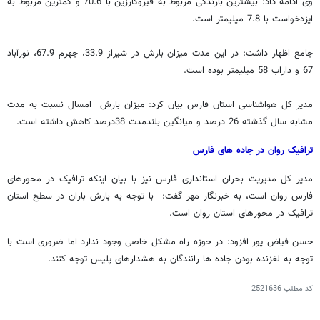
وی ادامه داد: بیشترین بارندگی مربوط به قیروکارزین با 70.6 و کمترین مربوط به
ایزدخواست با 7.8 میلیمتر است.
جامع اظهار داشت: در این مدت میزان بارش در شیراز 33.9، جهرم 67.9، نورآباد
67 و داراب 58 میلیمتر بوده است.
مدیر کل هواشناسی استان فارس بیان کرد: میزان بارش امسال نسبت به مدت
مشابه سال گذشته 26 درصد و میانگین بلندمدت 38درصد کاهش داشته است.
ترافیک روان در جاده های فارس
مدیر کل مدیریت بحران استانداری فارس نیز با بیان اینکه ترافیک در محورهای
فارس روان است، به خبرنگار مهر گفت: با توجه به بارش باران در سطح استان
ترافیک در محورهای استان روان است.
حسن فیاض پور افزود: در حوزه راه مشکل خاصی وجود ندارد اما ضروری است با
توجه به لغزنده بودن جاده ها رانندگان به هشدارهای پلیس توجه کنند.
کد مطلب
2521636