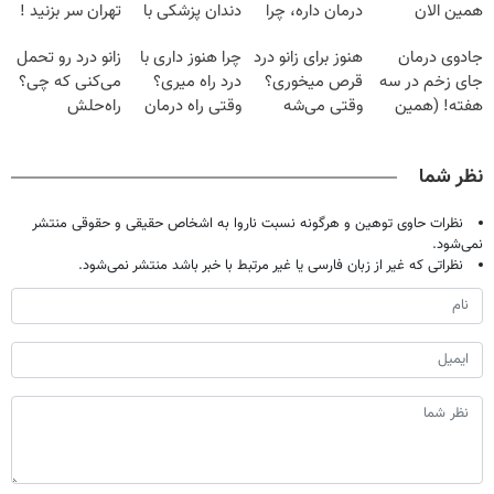
همین الان
درمان داره، چرا
دندان پزشکی با
تهران سر بزنید !
وقتشه | فقط با
دردش رو داری
پک سفید کننده
| فقط ۲۵
جادوی درمان
هنوز برای زانو درد
چرا هنوز داری با
زانو درد رو تحمل
۲۵ میلیون
تحمل میکنی؟❗
خانگی
میلیون !
جای زخم در سه
قرص میخوری؟
درد راه میری؟
می‌کنی که چی؟
تومان!!!
هفته! (همین
وقتی می‌شه
وقتی راه درمان
راه‌حلش
حالا رایگان
بدون عمل
جلو پاته!
همین‌جاست!
صحبت کنید)
درمانش کرد؟؟؟؟
نظر شما
نظرات حاوی توهین و هرگونه نسبت ناروا به اشخاص حقیقی و حقوقی منتشر
نمی‌شود.
نظراتی که غیر از زبان فارسی یا غیر مرتبط با خبر باشد منتشر نمی‌شود.