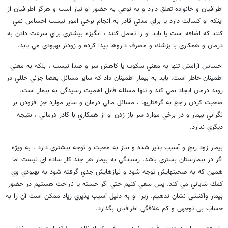
اطرافيان و خانواده تعلق دارد و به نوعي به حضور او نياز است و هرگز اطرافيان از
اينكه او كسالت دارد يا براي مدتي قادر به انجام برخي امور نيست احساس نمي
كنند كه اضافه است يا بايد او را تحمل كنند ، انگيزه بيشتري براي سرعت دادن به
درمان و همكاري با پزشك و مصرف داروها پيدا كرده و زودتر بهبودي مي يابد.
احساس آرامش تنها به معني سكوت يا كاهش سر و صدا نيست ، بلكه به معني
اطمينان خاطر است. بايد به بيمار اطمينان داد كه ساير مسائل بعضا جزئي خللي در
روند درمان ايجاد نمي كند و تنها مسئله قابل اهميت رسيدگي به بيمار است.
صحبت كردن راجع به گرفتاريها ، مسائل مالي درمان و ساير موارد جز افزودن بر
نگراني بيمار و در برخي موارد سر باز زدن او از همكاري با كادر درماني ، نتيجه
ديگري ندارد.
بيمار زود رنج و آسيب پذير شده و نياز به محبت و توجه بيشتري دارد . به ويژه
اگر در بيمارستان بستري باشد. رسيدگي به بيمار هر چند كار ساده اي نيست اما
همين كه به صحبتهايش توجه شود و نيازهايش جدي گرفته شود به بهبودي وي
كمك شاياني مي كند. پس سعي كنيم حتي اگر خسته يا ناراحت هستيم در حضور
بيمار واكنشي نشان ندهيم. زيرا او به دليل آسيب پذيري زياد ممكن است آن را به
حساب بي توجهي و كم علاقگي اطرافيان بگذارد.