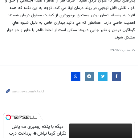
پذيرفتن بيمار به عنوان فردي مفيد ، صرف نظر از ظاهر ، طبقه اجتماعي و خلق و
خو ، نقش قابل توجهي در روند درمان ايفا مي كند. توجه به اين نكته كه همه
افراد به واسطه انسان بودن مستحق برخورداري از كيفيت معقول درمان هستند
اهميت خاصي دارد. همانطور كه مي دانيد بيماران خاص به دليل شيوه هاي
گوناگون درمان و تاثير جانبي داروها ممكن است از لحاظ ظاهر يا خلق و خو دچار
مشكل شوند.
کد مطلب
297072
دیگه با پنکه رومیزی مه پاش
نگران گرما نباش🔥 پرداخت درب