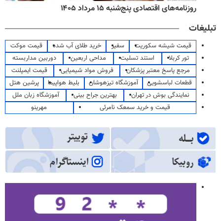
روزنامه‌های اقتصادی پنج‌شنبه ۱۵ مرداد ۱۴۰۵
تبلیغات
قیمت شیشه سکوریت
سفیر
خرید طلای آب شده
قیمت موکت
تور کربلا
استند تسلیت
مداحی اربعین
دوربین مداربسته
مرجع پاسخ معتبر پزشکان
فروش مواد شیمیایی
قیمت ایمپلنت
قطعات لباسشویی
آموزشگاه تیزهوشان
بلیط هواپیما
پرشین هتل
نمایندگی بوش در تهران
بهترین جراح بینی
آموزشگاه زبان ملل
قیمت و خرید سمعک نامرئی
مهرینو