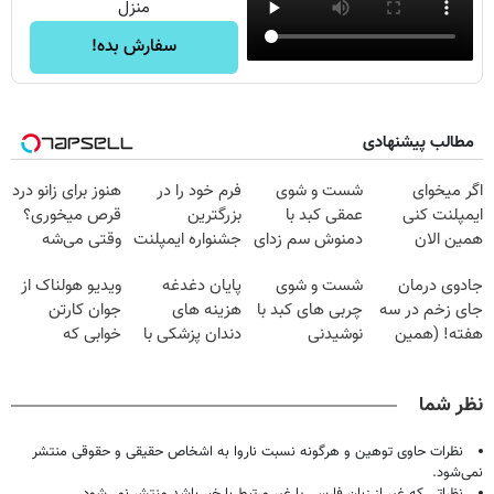
منزل
سفارش بده!
مطالب پیشنهادی
اگر میخوای
شست و شوی
فرم خود را در
هنوز برای زانو درد
ایمپلنت کنی
عمقی کبد با
بزرگترین
قرص میخوری؟
همین الان
دمنوش سم زدای
جشنواره ایمپلنت
وقتی می‌شه
وقتشه | فقط با
گیاهی
تهران پر کنید ! |
بدون عمل
جادوی درمان
شست و شوی
پایان دغدغه
ویدیو هولناک از
۲۵ میلیون
فقط ۲۵ میلیون
درمانش کرد؟؟؟؟
جای زخم در سه
چربی های کبد با
هزینه های
جوان کارتن
تومان!!!
هفته! (همین
نوشیدنی
دندان پزشکی با
خوابی که
حالا رایگان
گیاهی(55%تخفیف)
پک سفید کننده
میلیاردر شد.
صحبت کنید)
خانگی
آموزش رایگان
نظر شما
نظرات حاوی توهین و هرگونه نسبت ناروا به اشخاص حقیقی و حقوقی منتشر
نمی‌شود.
نظراتی که غیر از زبان فارسی یا غیر مرتبط با خبر باشد منتشر نمی‌شود.