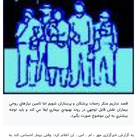
قصد نداريم منكر زحمات پزشكان و پرستاران شويم اما تامين نيازهاي روحي
بيماران نقش قابل توجهي در روند بهبودي بيماري ايفا مي كند و بايد توجه
بيشتري به اين موضوع صورت بگيرد.
به گزارش خبرگزاري مهر ، ام . اس . ان اعلام كرد: وقتي بيمار احساس كند به