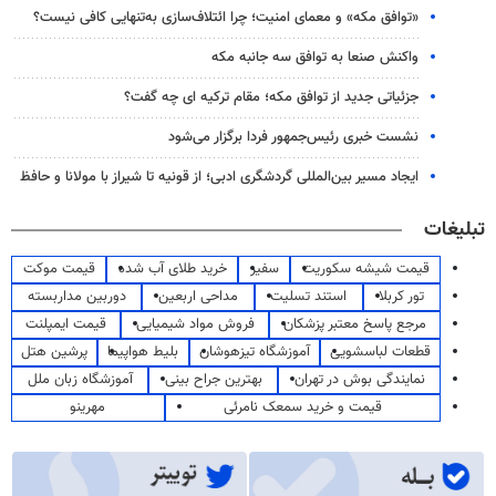
«توافق مکه» و معمای امنیت؛ چرا ائتلاف‌سازی به‌تنهایی کافی نیست؟
واکنش صنعا به توافق سه جانبه مکه
جزئیاتی جدید از توافق مکه؛ مقام ترکیه ای چه گفت؟
نشست خبری رئیس‌جمهور فردا برگزار می‌شود
ایجاد مسیر بین‌المللی گردشگری ادبی؛ از قونیه تا شیراز با مولانا و حافظ
تبلیغات
قیمت شیشه سکوریت
سفیر
خرید طلای آب شده
قیمت موکت
تور کربلا
استند تسلیت
مداحی اربعین
دوربین مداربسته
مرجع پاسخ معتبر پزشکان
فروش مواد شیمیایی
قیمت ایمپلنت
قطعات لباسشویی
آموزشگاه تیزهوشان
بلیط هواپیما
پرشین هتل
نمایندگی بوش در تهران
بهترین جراح بینی
آموزشگاه زبان ملل
قیمت و خرید سمعک نامرئی
مهرینو