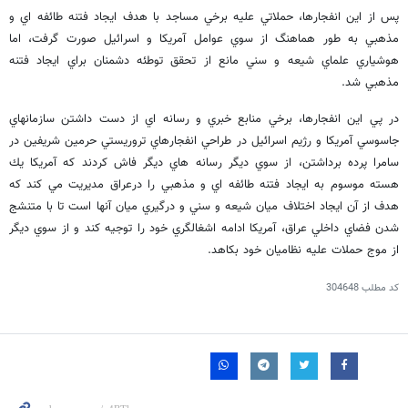
پس از اين انفجارها، حملاتي عليه برخي مساجد با هدف ايجاد فتنه طائفه اي و
مذهبي به طور هماهنگ از سوي عوامل آمريكا و اسرائيل صورت گرفت، اما
هوشياري علماي شيعه و سني مانع از تحقق توطئه دشمنان براي ايجاد فتنه
مذهبي شد.
در پي اين انفجارها، برخي منابع خبري و رسانه اي از دست داشتن سازمانهاي
جاسوسي آمريكا و رژيم اسرائيل در طراحي انفجارهاي تروريستي حرمين شريفين در
سامرا پرده برداشتن، از سوي ديگر رسانه هاي ديگر فاش كردند كه آمريكا يك
هسته موسوم به ايجاد فتنه طائفه اي و مذهبي را درعراق مديريت مي كند كه
هدف از آن ايجاد اختلاف ميان شيعه و سني و درگيري ميان آنها است تا با متنشج
شدن فضاي داخلي عراق، آمريكا ادامه اشغالگري خود را توجيه كند و از سوي ديگر
از موج حملات عليه نظاميان خود بكاهد.
کد مطلب
304648