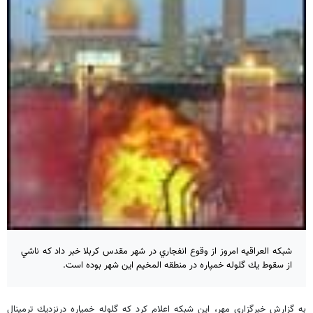
شبكه العراقيه امروز از وقوع انفجاري در شهر مقدس كربلا خبر داد كه ناشي
از سقوط يك گلوله خمپاره در منطقه المخيم اين شهر بوده است.
به گزارش خبرگزاري مهر، اين شبكه اعلام كرد كه گلوله خمپاره درنزديك ترمينال