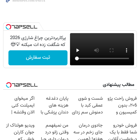
پرکاربردترین چراغ شارژی 2026
که شگفت زده ات میکنه 💡😍
ثبت سفارش
مطالب پیشنهادی
فروش راحت پژو
شست و شوی
پایان دغدغه
اگر میخوای
۲۰6، بدون
عمقی کبد با
هزینه های
ایمپلنت کنی
کمیسیون و
دمنوش سم زدای
دندان پزشکی با
الان وقتشه |
دردسر
گیاهی
پک سفید کننده
فقط با ۲۵
فروش خودرو
جادوی درمان
من نمیفهمم
ویدیو هولناک از
خانگی
میلیون تومان!!!
شما فقط با یک
جای زخم در سه
وقتی زانو درد
جوان کارتن
درخواست آنلاین
هفته! (همین
درمان داره، چرا
خوابی که