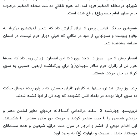
شهركها درمنطقه المخيم فرود آمد، اما هيچ تلفاتي نداشت.منطقه المخيم درجنوب
حرم مطهر امام حسين(ع) واقع شده است.
همچنين خبرنگار فرانس پرس از عراق گزارش داد كه انفجار قدرتمندي دركربلا به
وقوع پيوست و ستونهايي از دود در مكاني كه خيلي دوراز حرم نيست، در آسمان
منطقه مشاهده شد.
انفجار پيش از ظهر امروز در كربلا روي داد؛ اين انفجاردر زماني روي داد كه صدها
هزار تن از زائران حرم سالار شهيدان(ع) براي بزرگداشت اربعين حسيني به سوي
كربلا در حال حركت هستند.
چند روز پيش نيز تروريستها به كاروان زائران حسيني كه با پاي پياده درحال حركت
به سوي كربلا بودند در بغداد آتش گشودند كه چند تن از آنها كشته شدند.
تروريستها چهارشنبه 3 اسفند دراقدامي گستاخانه حرمهاي مطهر امامان دهم و
يازدهم شيعيان را با بمب منفجر كردند و حرمت اين مكان مقدس را شكستند.
اين اقدام موجي از خشم و انزجار در ميان ملت عراق، شيعيان و همه مسلمانان
دوستدار خاندان عصمت و طهارت (ع) به وجود آورد.